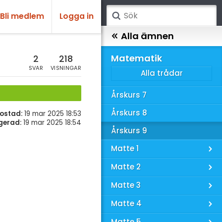
Bli medlem
Logga in
atematik
Alla ämnen
sik
Matematik
2
218
SVAR
VISNINGAR
Alla trådar
emi
Årskurs 7
ologi
Årskurs 8
ostad:
19 mar 2025 18:53
knik & Bygg
gerad:
19 mar 2025 18:54
Årskurs 9
rogrammering
Matte 1
venska
Matte 2
ngelska
Matte 3
er språk
Matte 4
Matte 5