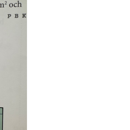
S
E
F
Öv