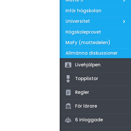
amhällsorientering
Inför högskolan
konomi
Universitet
ler ämnen
Högskoleprovet
riga diskussioner
MaFy (mattedelen)
Allmänna diskussioner
Livehjälpen
Topplistor
Regler
För lärare
6 inloggade