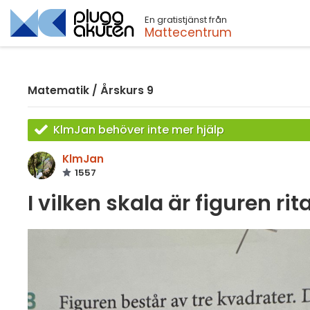
En gratistjänst från
Sök
Mattecentrum
Matematik
/
Årskurs 9
KlmJan behöver inte mer hjälp
KlmJan
1557
I vilken skala är figuren rit