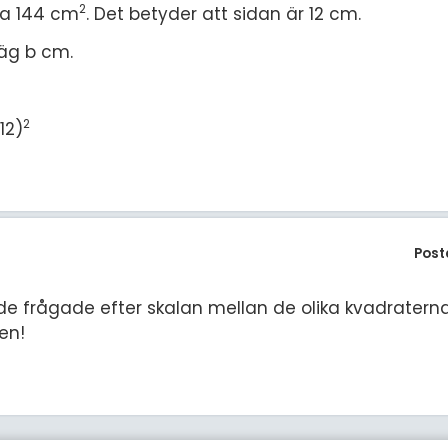
2
ea 144 cm
. Det betyder att sidan är 12 cm.
säg b cm.
2
12)
Post
de frågade efter skalan mellan de olika kvadraterna
pen!