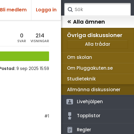
Bli medlem
Logga in
atematik
Alla ämnen
sik
Övriga diskussioner
0
214
SVAR
VISNINGAR
Alla trådar
emi
Om skolan
ologi
Om Pluggakuten.se
Postad:
9 sep 2025 15:59
knik & Bygg
Studieteknik
rogrammering
Allmänna diskussioner
venska
Livehjälpen
ngelska
Topplistor
#1
er språk
Regler