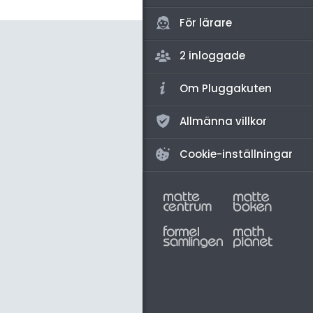
amhällsorientering
För lärare
konomi
2 inloggade
ler ämnen
riga diskussioner
Om Pluggakuten
Allmänna villkor
Cookie-inställningar