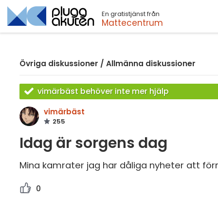
En gratistjänst från
Sök
Mattecentrum
Övriga diskussioner
/
Allmänna diskussioner
vimärbäst behöver inte mer hjälp
vimärbäst
255
Idag är sorgens dag
Mina kamrater jag har dåliga nyheter att förm
0