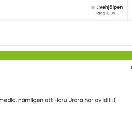
Live­hjälpen
Idag 16:00
M
Fy
K
Bi
Te
P
S
edla, nämligen att Haru Urara har avlidit :(
E
Fl