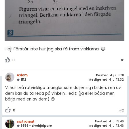
amhällsorientering
Livehjälpen
för högskolan
konomi
Topplistor
iversitet
ler ämnen
Regler
gskoleprovet
riga diskussioner
Fy (mattedelen)
För lärare
Hej! Förstår inte hur jag ska få fram vinklarna. 😊
lmänna diskussioner
1 inloggade
0
#1
Om Pluggakuten
Axiom
Postad:
4 jul 13:31
1112
Redigerad:
4 jul 13:32
Allmänna villkor
Vi har två rätvinkliga trianglar som döljer sig i bilden, i en av
dem kan du ta reda på vinkeln... edit: (ja eller båda men
Cookie-inställningar
börja med en av dem) 😊
0
#2
sictransit
Postad:
4 jul 13:46
3656 – Livehjälpare
Redigerad:
4 jul 13:46