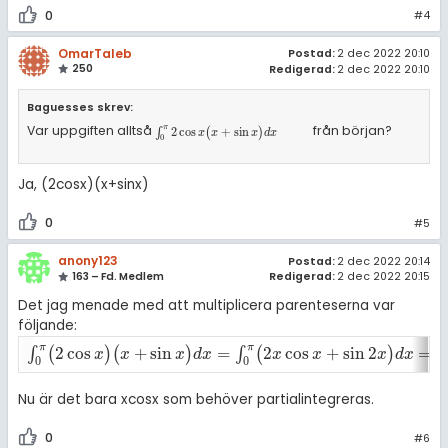
0
#4
OmarTaleb
Postad:
2 dec 2022 20:10
250
Redigerad:
2 dec 2022 20:10
Baguesses skrev:
Var uppgiften alltså
från början?
π
∫
0
π
2
cos
x
(
x
+
sin
x
)
d
x
∫
2
cos
(
+
sin
)
x
x
x
d
x
0
Ja, (2cosx)(x+sinx)
0
#5
anony123
Postad:
2 dec 2022 20:14
163 – Fd. Medlem
Redigerad:
2 dec 2022 20:15
Det jag menade med att multiplicera parenteserna var
följande:
π
π
2
cos
+
sin
=
2
cos
+
sin
2
=
2
∫
(
)
(
)
∫
(
)
∫
0
π
(
2
cos
x
)
(
x
+
sin
x
)
d
x
=
∫
0
π
(
2
x
cos
x
+
sin
2
x
)
d
x
=
2
∫
0
π
(
x
cos
x
)
d
x
+
∫
x
x
x
d
x
x
x
x
d
x
0
0
Nu är det bara xcosx som behöver partialintegreras.
0
#6