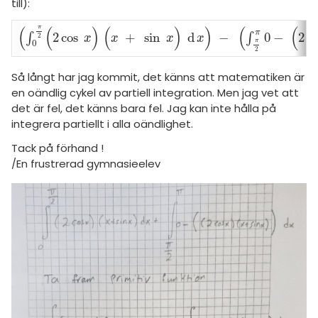
amhällsorientering
till):
Livehjälpen
för högskolan
konomi
(
(
)
(
)
)
(
(
π
π
2
cos
+
sin
d
−
0
−
2
c
Topplistor
∫
∫
∫
0
π
2
(
2
cos
x
)
(
x
+
sin
x
)
d
x
-
∫
π
2
π
0
-
(
2
cos
x
)
(
x
+
sin
x
)
d
x
2
x
x
x
x
π
0
iversitet
2
ler ämnen
Regler
Så långt har jag kommit, det känns att matematiken är
gskoleprovet
riga diskussioner
en oändlig cykel av partiell integration. Men jag vet att
Fy (mattedelen)
För lärare
det är fel, det känns bara fel. Jag kan inte hålla på
integrera partiellt i alla oändlighet.
lmänna diskussioner
4 inloggade
Tack på förhand !
/En frustrerad gymnasieelev
Om Pluggakuten
Allmänna villkor
Cookie-inställningar