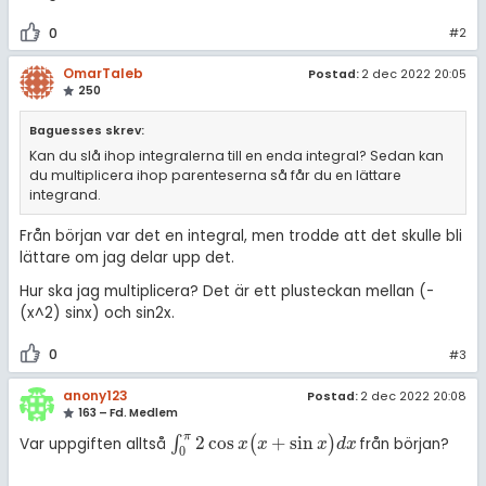
0
#2
OmarTaleb
Postad:
2 dec 2022 20:05
250
Baguesses skrev:
Kan du slå ihop integralerna till en enda integral? Sedan kan
du multiplicera ihop parenteserna så får du en lättare
integrand.
Från början var det en integral, men trodde att det skulle bli
lättare om jag delar upp det.
Hur ska jag multiplicera? Det är ett plusteckan mellan (-
(x^2) sinx) och sin2x.
0
#3
anony123
Postad:
2 dec 2022 20:08
163 – Fd. Medlem
π
2
cos
+
sin
∫
(
)
Var uppgiften alltså
från början?
∫
0
π
2
cos
x
(
x
+
sin
x
)
d
x
x
x
x
d
x
0