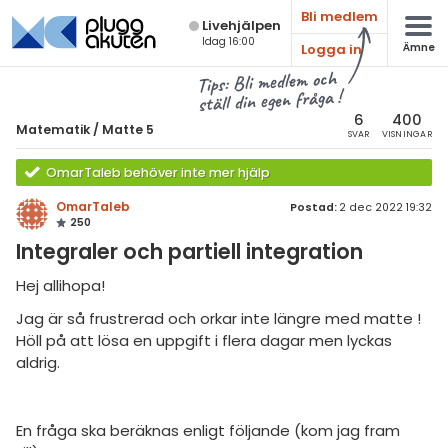
Bli medlem
Live­hjälpen
Idag 16:00
Logga in
Ämne
atematik
Alla ämnen
Tips: Bli medlem och
ställ din egen fråga !
Matematik
sik
atematik
6
400
Matematik
/
Matte 5
SVAR
VISNINGAR
Alla trådar
emi
Matte 5
OmarTaleb behöver inte mer hjälp
Alla trådar
skurs 7
ologi
OmarTaleb
Postad:
2 dec 2022 19:32
250
skurs 8
Mängdlära
knik & Bygg
Integraler och partiell integration
skurs 9
Kongruensräkning
rogrammering
Hej allihopa!
tte 1
Talföljder och bevisteknik
Jag är så frustrerad och orkar inte längre med matte !
venska
tte 2
Höll på att lösa en uppgift i flera dagar men lyckas
Kombinatorik
aldrig.
ngelska
tte 3
Differentialekvationer
er språk
tte 4
Integraler
En fråga ska beräknas enligt följande (kom jag fram
tte 5