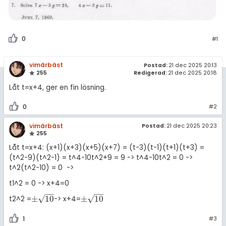
Om Pluggakuten
Allmänna villkor
0
#1
Cookie-inställningar
vimärbäst
Postad:
21 dec 2025 20:13
255
Redigerad:
21 dec 2025 20:18
Låt t=x+4, ger en fin lösning.
0
#2
vimärbäst
Postad:
21 dec 2025 20:23
255
Låt t=x+4: (x+1)(x+3)(x+5)(x+7) = (t-3)(t-1)(t+1)(t+3) =
(t^2-9)(t^2-1) = t^4-10t^2+9 = 9 -> t^4-10t^2 = 0 ->
t^2(t^2-10) = 0 ->
t1^2 = 0 -> x+4=0
−
−
−
−
√
√
±
10
±
10
t2^2 =
-> x+4=
±
10
±
10
1
#3