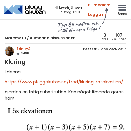
Bli medlem
Live­hjälpen
Torsdag 16:00
Logga in
Ämne
atematik
Alla ämnen
Tips: Bli medlem och
ställ din egen fråga !
sik
Matematik
3
107
Matematik
/
Allmänna diskussioner
SVAR
VISNINGAR
Alla trådar
emi
Trinity2
Postad:
21 dec 2025 20:07
4498
Årskurs 7
ologi
Kluring
Årskurs 8
knik & Bygg
I denna
Årskurs 9
https://www.pluggakuten.se/trad/kluring-rotekvation/
rogrammering
Matte 1
gjordes en listig substitution. Kan något liknande göras
venska
här?
Matte 2
ngelska
Matte 3
er språk
Matte 4
Matte 5