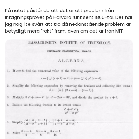
amhällsorientering
På nätet påstår de att det är ett problem från
Inför högskolan
konomi
intagningsprovet på Harvard runt sent 1800-tal. Det har
Universitet
jag nog lite svårt att tro då nedanstående problem är
ler ämnen
betydligt mera "rakt" fram, även om det är från MIT,
Högskoleprovet
riga diskussioner
MaFy (mattedelen)
Allmänna diskussioner
Livehjälpen
Topplistor
Regler
För lärare
10 inloggade