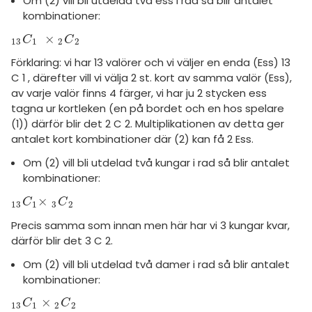
Om (2) vill bli utdelad två ess i rad så blir antalet
kombinationer:
×
C
1
13
×
C
2
2
C
C
13
1
2
2
Förklaring: vi har 13 valörer och vi väljer en enda (Ess) 13
C 1 , därefter vill vi välja 2 st. kort av samma valör (Ess),
av varje valör finns 4 färger, vi har ju 2 stycken ess
tagna ur kortleken (en på bordet och en hos spelare
(1)) därför blir det 2 C 2. Multiplikationen av detta ger
antalet kort kombinationer där (2) kan få 2 Ess.
Om (2) vill bli utdelad två kungar i rad så blir antalet
kombinationer:
×
C
1
13
×
C
2
3
C
C
13
1
3
2
Precis samma som innan men här har vi 3 kungar kvar,
därför blir det 3 C 2.
Om (2) vill bli utdelad två damer i rad så blir antalet
kombinationer:
×
C
1
13
×
C
2
2
C
C
13
1
2
2