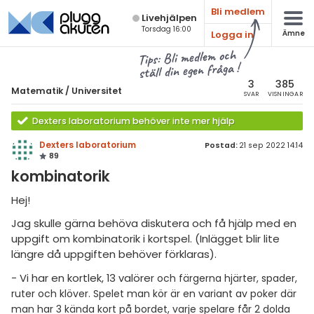
Bli medlem
Live­hjälpen
Torsdag 16:00
Logga in
Ämne
atematik
Alla ämnen
Tips: Bli medlem och
ställ din egen fråga !
Matematik
sik
atematik
3
385
Matematik
/
Universitet
SVAR
VISNINGAR
Alla trådar
emi
Universitet
Dexters laboratorium behöver inte mer hjälp
Alla trådar
skurs 7
ologi
Dexters laboratorium
Postad:
21 sep 2022 14:14
89
skurs 8
Envariabelanalys
knik & Bygg
kombinatorik
skurs 9
Flervariabelanalys
rogrammering
Hej!
tte 1
Linjär Algebra
Jag skulle gärna behöva diskutera och få hjälp med en
venska
tte 2
uppgift om kombinatorik i kortspel. (Inlägget blir lite
Sannolikhet och Statistik
längre då uppgiften behöver förklaras).
ngelska
tte 3
Diskret matematik
- Vi har en kortlek, 13 valöre
r och färgerna hjärter, spader,
er språk
tte 4
Övrigt
ruter och klöver. Spelet man kör är en variant av poker där
man har 3 kända kort på bordet, varje spelare får 2 dolda
tte 5