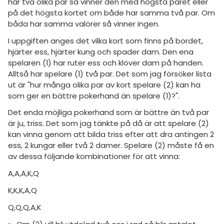
har två olika par så vinner den med högsta paret eller
på det högsta kortet om både har samma två par. Om
båda har samma valörer så vinner ingen.
I uppgiften anges det vilka kort som finns på bordet,
hjärter ess, hjärter kung och spader dam. Den ena
spelaren (1) har ruter ess och klöver dam på handen.
Alltså har spelare (1) två par. Det som jag försöker lista
ut är "hur många olika par av kort spelare (2) kan ha
som ger en bättre pokerhand än spelare (1)?".
Det enda möjliga pokerhand som är bättre än två par
är ju, triss. Det som jag tänkte på då är att spelare (2)
kan vinna genom att bilda triss efter att dra antingen 2
ess, 2 kungar eller två 2 damer. Spelare (2) måste få en
av dessa följande kombinationer för att vinna:
A,A,A,K,Q
K,K,K,A,Q
Q,Q,Q,A,K