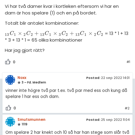
Vi har två damer kvar i kortleken eftersom vi har en
dam är hos spelare (1) och en på bordet.
Totalt blir antalet kombinationer:
×
+
×
+
×
= 13 * 1 + 13
C
1
13
×
C
2
2
+
C
1
13
×
C
2
3
+
C
1
13
×
C
2
2
C
C
C
C
C
C
13
1
2
2
13
1
3
2
13
1
2
2
* 3 + 13 * 1 = 65 olika kombinationer
Har jag gjort rätt?
0
#1
Noxx
Postad:
22 sep 2022 14:01
3 – Fd. Medlem
vinner inte högre två par t.ex. två par med ess och kung då
spelare 1 har ess och dam.
0
#2
Smutsmunnen
Postad:
25 sep 2022 11:04
1119
Om spelare 2 har knekt och 10 så har han stege som slår två