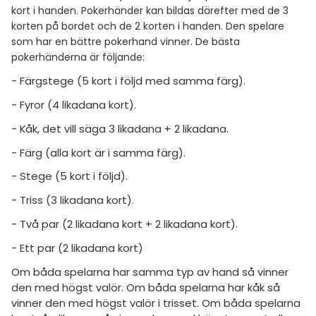
amhällsorientering
Livehjälpen
kort i handen. Pokerhänder kan bildas därefter med de 3
för högskolan
korten på bordet och de 2 korten i handen. Den spelare
konomi
Topplistor
som har en bättre pokerhand vinner. De bästa
iversitet
pokerhänderna är följande:
ler ämnen
Regler
gskoleprovet
- Färgstege (5 kort i följd med samma färg).
riga diskussioner
Fy (mattedelen)
För lärare
- Fyror (4 likadana kort).
lmänna diskussioner
- Kåk, det vill säga 3 likadana + 2 likadana.
3 inloggade
- Färg (alla kort är i samma färg).
Om Pluggakuten
- Stege (5 kort i följd).
- Triss (3 likadana kort).
Allmänna villkor
- Två par (2 likadana kort + 2 likadana kort).
Cookie-inställningar
- Ett par (2 likadana kort)
Om båda spelarna har samma typ av hand så vinner
den med högst valör. Om båda spelarna har kåk så
vinner den med högst valör i trisset. Om båda spelarna