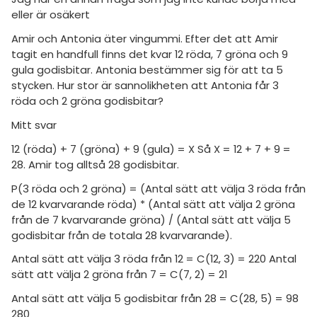
amhällsorientering
Livehjälpen
eller är osäkert
för högskolan
konomi
Topplistor
Amir och Antonia äter vingummi. Efter det att Amir
iversitet
tagit en handfull finns det kvar 12 röda, 7 gröna och 9
ler ämnen
gula godisbitar. Antonia bestämmer sig för att ta 5
Regler
gskoleprovet
stycken. Hur stor är sannolikheten att Antonia får 3
riga diskussioner
röda och 2 gröna godisbitar?
Fy (mattedelen)
För lärare
Mitt svar
lmänna diskussioner
10 inloggade
12 (röda) + 7 (gröna) + 9 (gula) = X Så X = 12 + 7 + 9 =
28. Amir tog alltså 28 godisbitar.
Om Pluggakuten
P(3 röda och 2 gröna) = (Antal sätt att välja 3 röda från
de 12 kvarvarande röda) * (Antal sätt att välja 2 gröna
Allmänna villkor
från de 7 kvarvarande gröna) / (Antal sätt att välja 5
godisbitar från de totala 28 kvarvarande).
Cookie-inställningar
Antal sätt att välja 3 röda från 12 = C(12, 3) = 220 Antal
sätt att välja 2 gröna från 7 = C(7, 2) = 21
Antal sätt att välja 5 godisbitar från 28 = C(28, 5) = 98
280