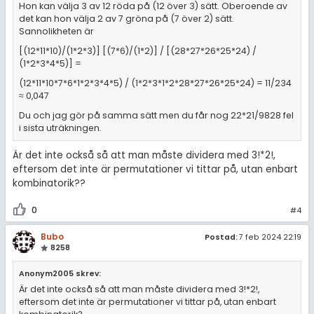
Hon kan välja 3 av 12 röda på (12 över 3) sätt. Oberoende av
det kan hon välja 2 av 7 gröna på (7 över 2) sätt.
Sannolikheten är
[(12*11*10)/(1*2*3)] [(7*6)/(1*2)] / [(28*27*26*25*24) /
(1*2*3*4*5)] =
(12*11*10*7*6*1*2*3*4*5) / (1*2*3*1*2*28*27*26*25*24) = 11/234
≈ 0,047
Du och jag gör på samma sätt men du får nog 22*21/9828 fel
i sista uträkningen.
Är det inte också så att man måste dividera med 3!*2!,
eftersom det inte är permutationer vi tittar på, utan enbart
kombinatorik??
0
#4
Bubo
Postad:
7 feb 2024 22:19
8258
Anonym2005 skrev:
Är det inte också så att man måste dividera med 3!*2!,
eftersom det inte är permutationer vi tittar på, utan enbart