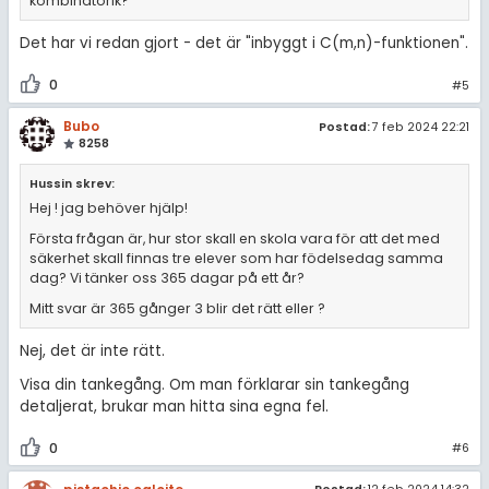
kombinatorik?
Det har vi redan gjort - det är "inbyggt i C(m,n)-funktionen".
0
#5
Bubo
Postad:
7 feb 2024 22:21
8258
Hussin skrev:
Hej ! jag behöver hjälp!
Första frågan är, hur stor skall en skola vara för att det med
säkerhet skall finnas tre elever som har födelsedag samma
dag? Vi tänker oss 365 dagar på ett år?
Mitt svar är 365 gånger 3 blir det rätt eller ?
Nej, det är inte rätt.
Visa din tankegång. Om man förklarar sin tankegång
detaljerat, brukar man hitta sina egna fel.
0
#6