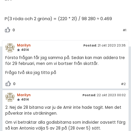
P(3 röda och 2 gröna) = (220 * 21) / 98 280 ≈ 0.469
0
#1
Marilyn
Postad:
21 okt 2023 23:38
4014
Första frågan får jag samma på. Sedan kan man addera tre
för 29 februari, men om vi bortser från skottår.
Fråga två ska jag titta på
0
#2
Marilyn
Postad:
22 okt 2023 00:02
4014
2. Nej de 28 bitarna var ju de Amir inte hade tagit. Men det
påverkar inte uträkningen.
Om vi betraktar alla godisbitarna som individer oavsett färg
så kan Antonia välja 5 av 28 på (28 över 5) sätt.