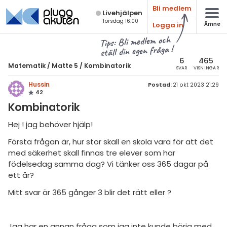
Bli medlem
Live­hjälpen
Torsdag 16:00
Logga in
Ämne
atematik
Alla ämnen
Tips: Bli medlem och
ställ din egen fråga !
Matematik
sik
atematik
6
465
Matematik
/
Matte 5
/
Kombinatorik
SVAR
VISNINGAR
Alla trådar
emi
Matte 5
Hussin
Postad:
21 okt 2023 21:29
42
Alla trådar
skurs 7
ologi
Kombinatorik
skurs 8
Mängdlära
knik & Bygg
Hej ! jag behöver hjälp!
skurs 9
Kongruensräkning
Första frågan är, hur stor skall en skola vara för att det
rogrammering
tte 1
med säkerhet skall finnas tre elever som har
Talföljder och bevisteknik
venska
födelsedag samma dag? Vi tänker oss 365 dagar på
tte 2
Kombinatorik
ett år?
ngelska
tte 3
Differentialekvationer
Mitt svar är 365 gånger 3 blir det rätt eller ?
er språk
tte 4
Integraler
Jag har en annan fråga som jag inte kunde börja med
tte 5