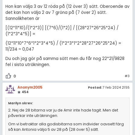
Hon kan välja 3 av 12 röda på (12 över 3) sätt. Oberoende av
det kan hon välja 2 av 7 gröna på (7 över 2) sätt.
Sannolikheten är
[(12*11*10)/(1*2*3)] [(7*6)/(1*2)] / [(28*27*26*25*24) /
(1*2*3*4*5)] =
(12*11*10*7*6*1*2*3*4*5) / (1*2*3*1*2*28*27*26*25*24) =
11/234 ≈ 0,047
Du och jag gör på samma sätt men du får nog 22*21/9828
fel i sista uträkningen.
0
#3
Anonym2005
Postad:
7 feb 2024 21:55
454
Marilyn skrev:
2. Nej de 28 bitarna var ju de Amir inte hade tagit. Men det
påverkar inte uträkningen.
Om vi betraktar alla godisbitarna som individer oavsett färg
så kan Antonia välja 5 av 28 på (28 över 5) sätt.