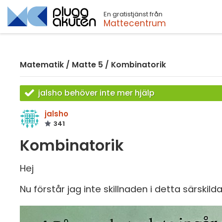
En gratistjänst från
Sök
Mattecentrum
Matematik
/
Matte 5
/
Kombinatorik
jalsho behöver inte mer hjälp
jalsho
341
Kombinatorik
Hej
Nu förstår jag inte skillnaden i detta särsk