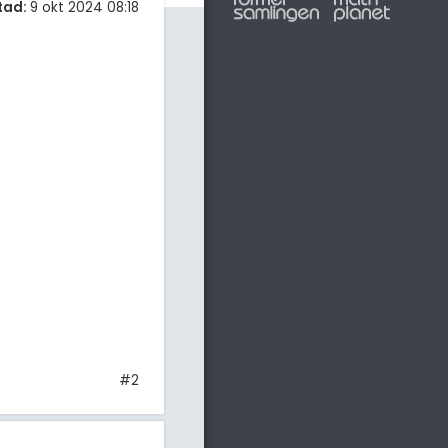
tad:
9 okt 2024 08:18
#2