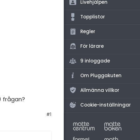
amhällsorientering
Livehjälpen
för högskolan
konomi
Topplistor
iversitet
ler ämnen
Regler
gskoleprovet
riga diskussioner
Fy (mattedelen)
För lärare
lmänna diskussioner
9 inloggade
Om Pluggakuten
Allmänna villkor
b) frågan?
Cookie-inställningar
#1