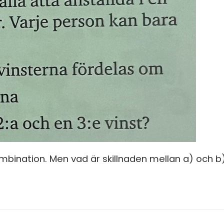
S
In
E
Un
F
Hö
Öv
Ma
Al
mbination. Men vad är skillnaden mellan a) och 