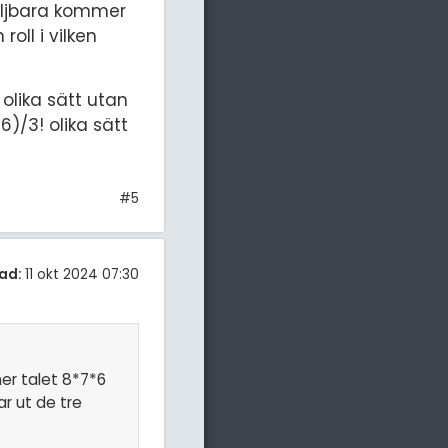
kiljbara kommer
oll i vilken
olika sätt utan
6)/3! olika sätt
#5
ad:
11 okt 2024 07:30
er talet 8*7*6
ar ut de tre