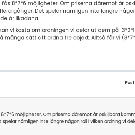
å fås 8*7*6 möjligheter. Om priserna däremot är os
flera gånger. Det spelar nämligen inte längre någon r
 de är likadana.
r kan vi kasta om ordningen vi delar ut dem på 3*2*1 
å många sätt att ordna tre objekt. Alltså får vi (8*7*
Post
 8*7*6 möjligheter. Om priserna däremot är oskiljbara komm
 spelar nämligen inte längre någon roll i vilken ordning vi del