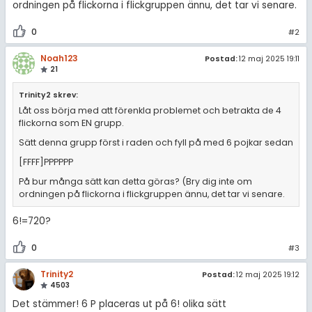
ordningen på flickorna i flickgruppen ännu, det tar vi senare.
0
#2
Noah123
Postad:
12 maj 2025 19:11
21
Trinity2 skrev:
Låt oss börja med att förenkla problemet och betrakta de 4
flickorna som EN grupp.
Sätt denna grupp först i raden och fyll på med 6 pojkar sedan
[FFFF]PPPPPP
På bur många sätt kan detta göras? (Bry dig inte om
ordningen på flickorna i flickgruppen ännu, det tar vi senare.
6!=720?
0
#3
Trinity2
Postad:
12 maj 2025 19:12
4503
Det stämmer! 6 P placeras ut på 6! olika sätt