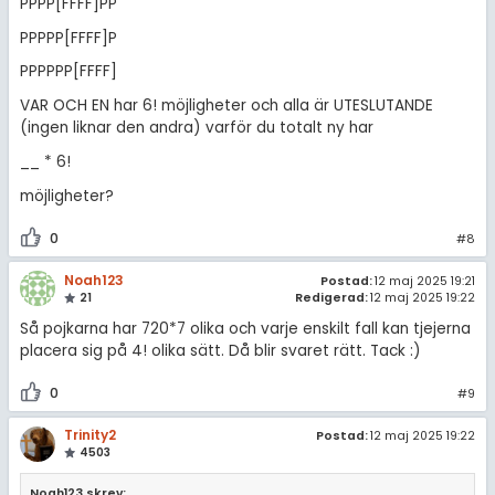
PPPP[FFFF]PP
PPPPP[FFFF]P
PPPPPP[FFFF]
VAR OCH EN har 6! möjligheter och alla är UTESLUTANDE
(ingen liknar den andra) varför du totalt ny har
__ * 6!
möjligheter?
0
#8
Noah123
Postad:
12 maj 2025 19:21
21
Redigerad:
12 maj 2025 19:22
Så pojkarna har 720*7 olika och varje enskilt fall kan tjejerna
placera sig på 4! olika sätt. Då blir svaret rätt. Tack :)
0
#9
Trinity2
Postad:
12 maj 2025 19:22
4503
Noah123 skrev: