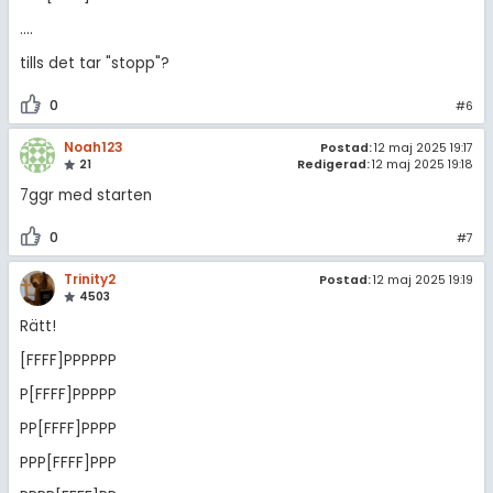
....
tills det tar "stopp"?
0
#6
Noah123
Postad:
12 maj 2025 19:17
21
Redigerad:
12 maj 2025 19:18
7ggr med starten
0
#7
Trinity2
Postad:
12 maj 2025 19:19
4503
Rätt!
[FFFF]PPPPPP
P[FFFF]PPPPP
PP[FFFF]PPPP
PPP[FFFF]PPP