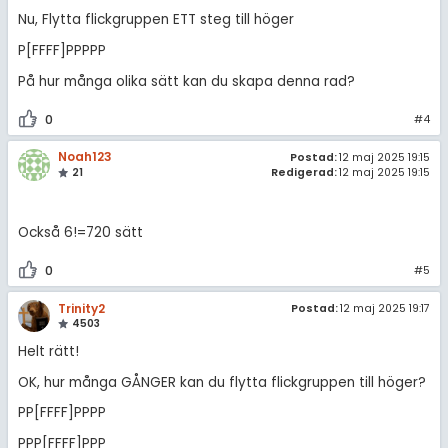
Nu, Flytta flickgruppen ETT steg till höger
P[FFFF]PPPPP
På hur många olika sätt kan du skapa denna rad?
0
#4
Noah123
Postad:
12 maj 2025 19:15
21
Redigerad:
12 maj 2025 19:15
Också 6!=720 sätt
0
#5
Trinity2
Postad:
12 maj 2025 19:17
4503
Helt rätt!
OK, hur många GÅNGER kan du flytta flickgruppen till höger?
PP[FFFF]PPPP
PPP[FFFF]PPP