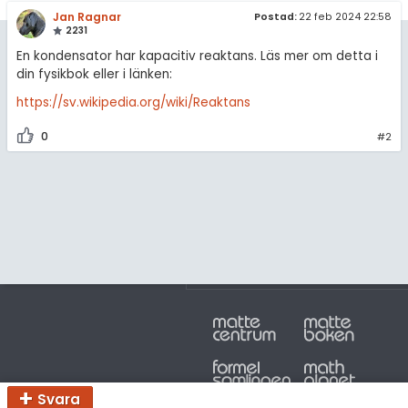
amhällsorientering
Topplistor
Jan Ragnar
Postad:
22 feb 2024 22:58
2231
konomi
Regler
En kondensator har kapacitiv reaktans. Läs mer om detta i
din fysikbok eller i länken:
ler ämnen
För lärare
https://sv.wikipedia.org/wiki/Reaktans
riga diskussioner
9 inloggade
0
#2
Om Pluggakuten
Allmänna villkor
Cookie-inställningar
Svara