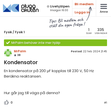
Bli medlem
Live­hjälpen
Imorgon 16:00
Logga in
Ämne
atematik
Alla ämnen
Tips: Bli medlem och
ställ din egen fråga !
sik
Fysik
1
335
Fysik
/
Fysik 1
SVAR
VISNINGAR
Alla trådar
emi
MrPalm behöver inte mer hjälp
Grundskola
ologi
MrPalm
Postad:
22 feb 2024 21:45
38
Fysik 1
knik & Bygg
Kondensator
Fysik 2
rogrammering
En kondensator på 200 μF kopplas till 230 V, 50 Hz
Universitet
Beräkna reaktansen.
venska
MaFy (fysikdelen)
ngelska
Allmänna diskussioner
Hur går jag till väga på denna?
er språk
Livehjälpen
0
#1