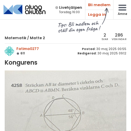
Bli medlem
Live­hjälpen
Torsdag 16:00
Logga in
Ämne
atematik
Alla ämnen
Tips: Bli medlem och
ställ din egen fråga !
Matematik
sik
atematik
2
286
Matematik
/
Matte 2
SVAR
VISNINGAR
Alla trådar
emi
Matte 2
Fatima0277
Postad:
30 maj 2025 00:55
611
Redigerad:
30 maj 2025 09:12
Alla trådar
skurs 7
ologi
Kongurens
skurs 8
Algebra
knik & Bygg
skurs 9
Andragradsekvationer
rogrammering
tte 1
Funktioner och grafer
venska
tte 2
Linjära ekvationssystem
ngelska
tte 3
Logik och geometri
er språk
tte 4
Logaritmer
tte 5