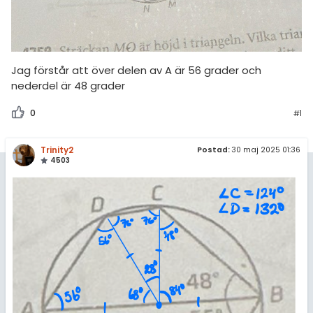
amhällsorientering
Statistik
för högskolan
konomi
Livehjälpen
iversitet
ler ämnen
Topplistor
Jag förstår att över delen av A är 56 grader och
gskoleprovet
nederdel är 48 grader
riga diskussioner
Regler
Fy (mattedelen)
0
#1
lmänna diskussioner
För lärare
Trinity2
Postad:
30 maj 2025 01:36
9 inloggade
4503
Om Pluggakuten
Allmänna villkor
Cookie-inställningar