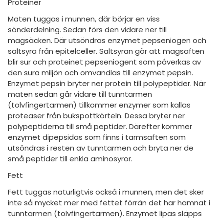
amhällsorientering
Proteiner
Regler
Maten tuggas i munnen, där börjar en viss
konomi
sönderdelning. Sedan förs den vidare ner till
För lärare
magsäcken. Där utsöndras enzymet pepseniogen och
ler ämnen
saltsyra från epitelceller. Saltsyran gör att magsaften
3 inloggade
blir sur och proteinet pepseniogent som påverkas av
riga diskussioner
den sura miljön och omvandlas till enzymet pepsin.
Om Pluggakuten
Enzymet pepsin bryter ner protein till polypeptider. När
maten sedan går vidare till tunntarmen
Allmänna villkor
(tolvfingertarmen) tillkommer enzymer som kallas
proteaser från bukspottkörteln. Dessa bryter ner
Cookie-inställningar
polypeptiderna till små peptider. Därefter kommer
enzymet dipepsidas som finns i tarmsaften som
utsöndras i resten av tunntarmen och bryta ner de
små peptider till enkla aminosyror.
Fett
Fett tuggas naturligtvis också i munnen, men det sker
inte så mycket mer med fettet förrän det har hamnat i
tunntarmen (tolvfingertarmen). Enzymet lipas släpps