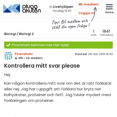
Bli medlem
Live­hjälpen
Torsdag 16:00
Logga in
Ämne
atematik
Alla ämnen
Tips: Bli medlem och
ställ din egen fråga !
sik
Biologi
1
1841
Biologi
/
Biologi 2
SVAR
VISNINGAR
Alla trådar
emi
Piranshahr behöver inte mer hjälp
Grundskola
ologi
Piranshahr
Postad:
28 feb 2019 18:43
105 – Fd. Medlem
Biologi 1
knik & Bygg
Kontrollera mitt svar please
Biologi 2
rogrammering
Hej
Universitet
Kan någon kontrollera mitt svar om det är rätt förklarat
venska
Allmänna diskussioner
eller nej. Jag har i uppgift att förklara hur bryts ner
kolhydrater, proteiner och fett. Jag tvivlar mycket med
ngelska
Livehjälpen
förklaringen om proteiner.
er språk
Topplistor