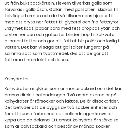
ut från bukspottkörteln. I levern tillverkas galla som
förvaras i gallblåsan. Gallan med gallsalter i skickas till
tolvfingertarmen och de två tillsammans hjälper till
med att bryta ner fettet till glycerol och fria fettsyror.
Enzymet lipas jobbar bara med fett droppas ytan och
bryter ner den och gallsalter binder ihop till kol-väte
atomer i fetter och gör att fettet blir polär och löslig i
vatten. Det kan vi säga att gallsalter fungerar på
samma sätt som tvättmedel, dvs att de gör att
fetterna finfördelat och lösas.
Kolhydrater
Kolhydrater är glykos som är monosackarid och det kan
bränns direkt i cellandningen. Två andra exemplar på
kolhydrater är rörsocker och laktos. De är disackarider.
Det betyder att de byggs av två socker enheter och
för att kunna förbränna de i cellandningen krävs att
kippa upp de delarna. Ett annat kolhydrat är stärkelse
som är polysackarid och består av många socker