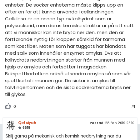
enheter. De socker enheterna måste klipps upp en
efter en för att kunna använda i cellandningen.
Cellulosa är en annan typ av kolhydrat som är
polysackarid, men deras kemiska struktur är på ett sätt
att vi människor kan inte bryta ner den, men den är
fortfarande nyttig för kroppen särskild för tarmarna
som kostfiber. Maten som har tuggats har blandats
med saliv som innehåller enzymet amylas. Dvs att
kolhydrats nedbrytningen startar från munnen med
hjälp av amylas och fortsätter i magsäcken.
Bukspottkörtel kan också utsöndra amylas så som vår
spottkörtel i munnen gör. De sickar in amylas till
tolvfingertarmen och de sista sockerarterna bryts ner
till glykos.
0
#1
Qetsiyah
Postad:
28 feb 2019 23:10
6618
Skilj gärna på mekanisk och kemisk nedbrytning när du