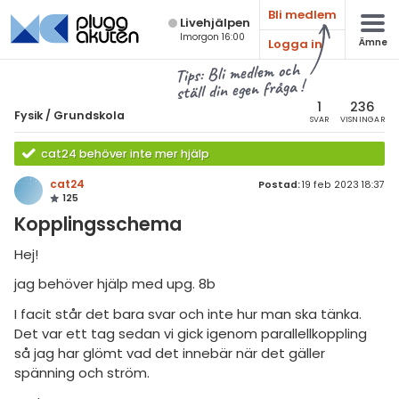
Bli medlem
Live­hjälpen
Imorgon 16:00
Logga in
Ämne
atematik
Alla ämnen
Tips: Bli medlem och
ställ din egen fråga !
sik
Fysik
1
236
Fysik
/
Grundskola
SVAR
VISNINGAR
Alla trådar
emi
cat24 behöver inte mer hjälp
Grundskola
ologi
cat24
Postad:
19 feb 2023 18:37
125
Fysik 1
knik & Bygg
Kopplingsschema
Fysik 2
rogrammering
Hej!
Universitet
jag behöver hjälp med upg. 8b
venska
MaFy (fysikdelen)
I facit står det bara svar och inte hur man ska tänka.
ngelska
Allmänna diskussioner
Det var ett tag sedan vi gick igenom parallellkoppling
så jag har glömt vad det innebär när det gäller
er språk
Livehjälpen
spänning och ström.