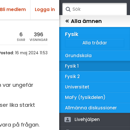
Bli medlem
Logga in
atematik
Alla ämnen
sik
Fysik
6
396
SVAR
VISNINGAR
Alla trådar
emi
Postad:
16 maj 2024 11:53
Grundskola
ologi
Fysik 1
knik & Bygg
Fysik 2
rogrammering
en var ungefär
Universitet
venska
MaFy (fysikdelen)
er lika starkt
ngelska
Allmänna diskussioner
er språk
Livehjälpen
vara på frågan.