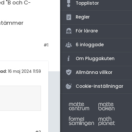
amhällsorientering
ed "B och C-
Topplistor
konomi
Regler
bestämmer
ler ämnen
För lärare
riga diskussioner
6 inloggade
#1
Om Pluggakuten
tad:
16 maj 2024 11:59
Allmänna villkor
Cookie-inställningar