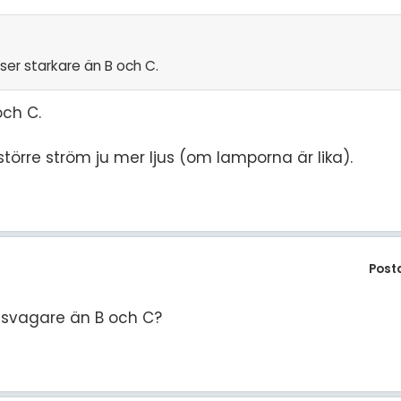
er starkare än B och C.
och C.
törre ström ju mer ljus (om lamporna är lika).
Post
a svagare än B och C?