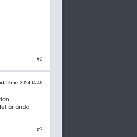
#6
ad:
19 maj 2024 14:49
edan
 det är ända
#7