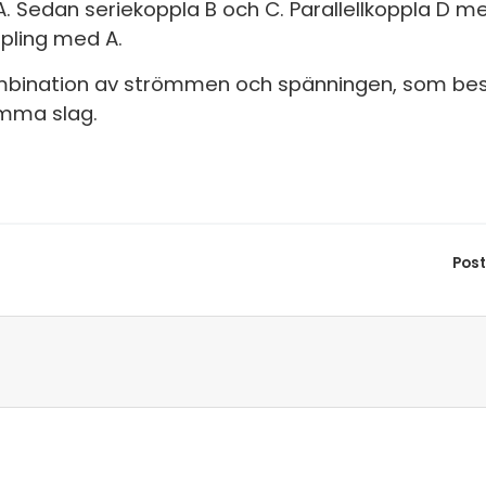
S
 A. Sedan seriekoppla B och C. Parallellkoppla D m
ppling med A.
E
 kombination av strömmen och spänningen, som 
F
amma slag.
Öv
Pos