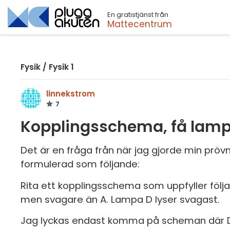
En gratistjänst från
Sök
Mattecentrum
Fysik
/
Fysik 1
linnekstrom
7
Kopplingsschema, få lampor
Det är en fråga från när jag gjorde min prövni
formulerad som följande:
Rita ett kopplingsschema som uppfyller följa
men svagare än A. Lampa D lyser svagast.
Jag lyckas endast komma på scheman där D l