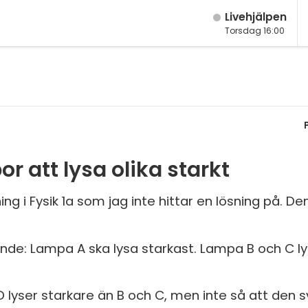
Live­hjälpen
Torsdag 16:00
M
Fy
K
Bi
 att lysa olika starkt
Te
P
ng i Fysik 1a som jag inte hittar en lösning på. D
S
nde: Lampa A ska lysa starkast. Lampa B och C lys
E
Fl
yser starkare än B och C, men inte så att den s