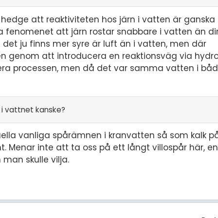
dge att reaktiviteten hos järn i vatten är ganska k
nomenet att järn rostar snabbare i vatten än direkt
et ju finns mer syre är luft än i vatten, men där
en genom att introducera en reaktionsväg via hydr
era processen, men då det var samma vatten i båda 
 i vattnet kanske?
ella vanliga spårämnen i kranvatten så som kalk p
t. Menar inte att ta oss på ett långt villospår här, e
man skulle vilja.