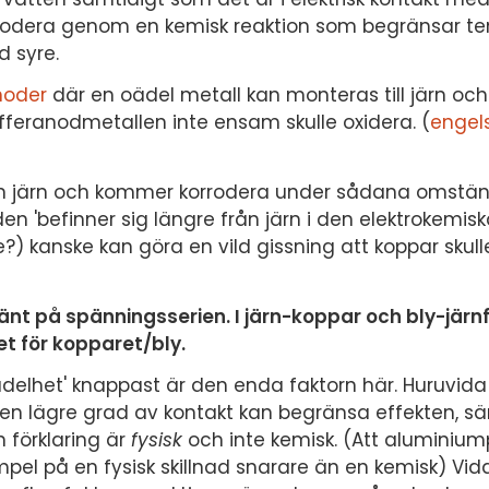
rrodera genom en kemisk reaktion som begränsar t
 syre.
noder
där en oädel metall kan monteras till järn och 
r offeranodmetallen inte ensam skulle oxidera. (
engel
än järn och kommer korrodera under sådana omstän
en 'befinner sig längre från järn i den elektrokemis
?) kanske kan göra en vild gissning att koppar skull
 vänt på spänningsserien. I järn-koppar och bly-järn
et för kopparet/bly.
ädelhet' knappast är den enda faktorn här. Huruvid
å en lägre grad av kontakt kan begränsa effekten, sär
n förklaring är
fysisk
och inte kemisk. (Att aluminium
mpel på en fysisk skillnad snarare än en kemisk) Vid