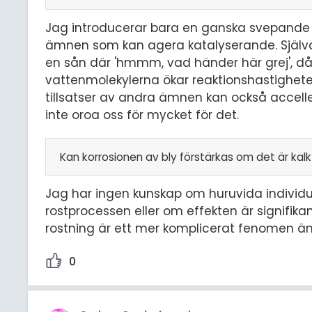
Jag introducerar bara en ganska svepande he
ämnen som kan agera katalyserande. Själva fe
en sån där 'hmmm, vad händer här grej', då d
vattenmolekylerna ökar reaktionshastighet
tillsatser av andra ämnen kan också accell
inte oroa oss för mycket för det.
Kan korrosionen av bly förstärkas om det är kalk
Jag har ingen kunskap om huruvida individu
rostprocessen eller om effekten är signifikan
rostning är ett mer komplicerat fenomen än 
0