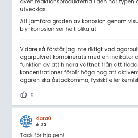
även reaktionsprodukterna i den här typen a
utvecklas.
Att jämföra graden av korrosion genom visuel
bly-korrosion ser helt olika ut.
Vidare så förstår jag inte riktigt vad agarpulv
agarpulvret kombinerats med en indikator av
funktion av att hindra vattnet från att flöda
koncentrationer förblir höga nog att aktiver
agaren ska åstadkomma, fysiskt eller kemisk
0
klara0
20
Tack för hjälpen!