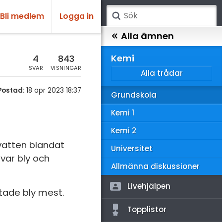
Bli medlem
Logga in
atematik
Alla ämnen
sik
Kemi
4
843
SVAR
VISNINGAR
Alla trådar
emi
Postad:
18 apr 2023 18:37
Grundskola
ologi
Kemi 1
knik & Bygg
Kemi 2
rogrammering
i vatten blandat
Universitet
 var bly och
venska
Allmänna diskussioner
ngelska
Livehjälpen
stade bly mest.
er språk
Topplistor