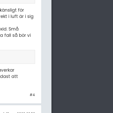
änsligt för
 i luft är i sig
oxid. Små
fall så bör vi
åverkar
ndast att
#4