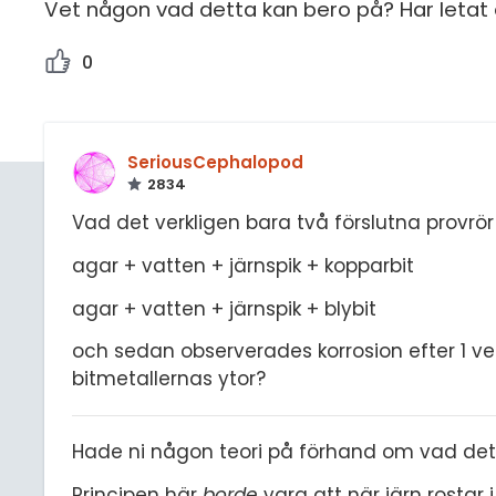
Vet någon vad detta kan bero på? Har letat e
0
SeriousCephalopod
2834
Vad det verkligen bara två förslutna provrö
agar + vatten + järnspik + kopparbit
agar + vatten + järnspik + blybit
och sedan observerades korrosion efter 1 v
bitmetallernas ytor?
Hade ni någon teori på förhand om vad det 
Principen här
borde
vara att när järn rostar 