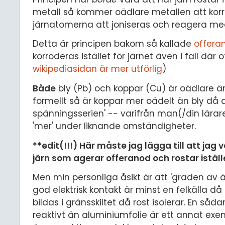
metall så kommer oädlare metallen att ko
järnatomerna att joniseras och reagera med
Detta är principen bakom så kallade
offera
korroderas istället för järnet även i fall dä
wikipediasidan är mer utförlig
)
Både
bly (Pb) och koppar (Cu) är oädlare 
formellt så är koppar mer oädelt än bly då d
spänningsserien' -- varifrån man(/din lärare
'mer' under liknande omständigheter.
**edit(!!!) Här måste jag lägga till att jag
järn som agerar offeranod och rostar iställ
Men min personliga åsikt är att 'graden av 
god elektrisk kontakt är minst en felkälla d
bildas i gränsskiltet då rost isolerar. En såda
reaktivt än aluminiumfolie är ett annat exe