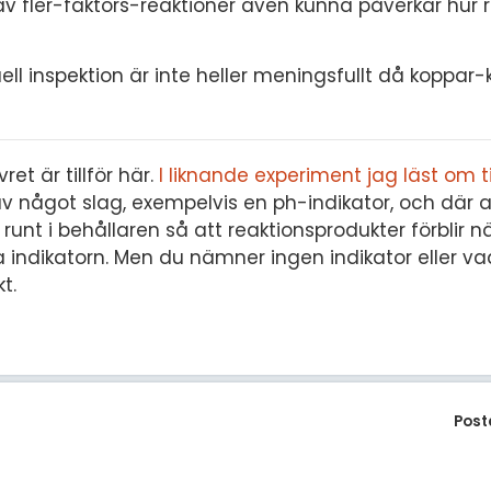
v fler-faktors-reaktioner även kunna påverkar hur 
l inspektion är inte heller meningsfullt då koppar-
ret är tillför här.
I liknande experiment jag läst om t
 något slag, exempelvis en ph-indikator, och där a
 runt i behållaren så att reaktionsprodukter förblir 
a indikatorn. Men du nämner ingen indikator eller vad
t.
Post