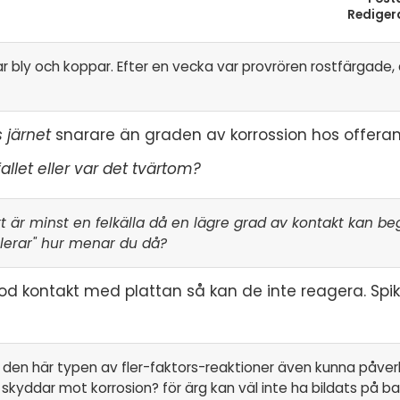
Rediger
ar bly och koppar. Efter en vecka var provrören rostfärgade, 
 järnet
snarare än graden av korrossion hos offera
fallet eller var det tvärtom?
t är minst en felkälla då en lägre grad av kontakt kan be
solerar" hur menar du då?
 god kontakt med plattan så kan de inte reagera. Spi
 den här typen av fler-faktors-reaktioner även kunna påver
skyddar mot korrosion? för ärg kan väl inte ha bildats på ba