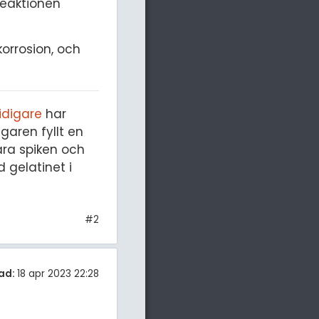
reaktionen
korrosion, och
idigare
har
garen fyllt en
nära spiken och
 gelatinet i
#2
ad:
18 apr 2023 22:28