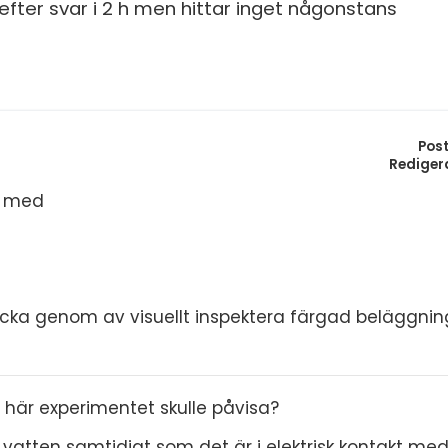
S
fter svar i 2 h men hittar inget någonstans
E
F
Öv
Pos
Rediger
r med
ecka genom av visuellt inspektera färgad beläggnin
här experimentet skulle påvisa?
i vatten samtidigt som det är i elektrisk kontakt me