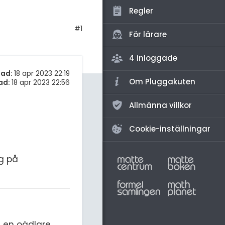
amhällsorientering
Regler
konomi
#1
För lärare
ler ämnen
4 inloggade
riga diskussioner
tad:
18 apr 2023 22:19
Om Pluggakuten
ad:
18 apr 2023 22:56
Allmänna villkor
Cookie-inställningar
g på
d en oädlare