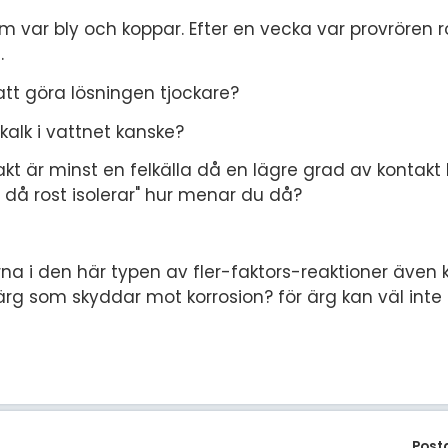
 om var bly och koppar. Efter en vecka var provrören 
.
 att göra lösningen tjockare?
kalk i vattnet kanske?
takt är minst en felkälla då en lägre grad av kontak
et då rost isolerar" hur menar du då?
na i den här typen av fler-faktors-reaktioner även
ärg som skyddar mot korrosion? för ärg kan väl inte
Post