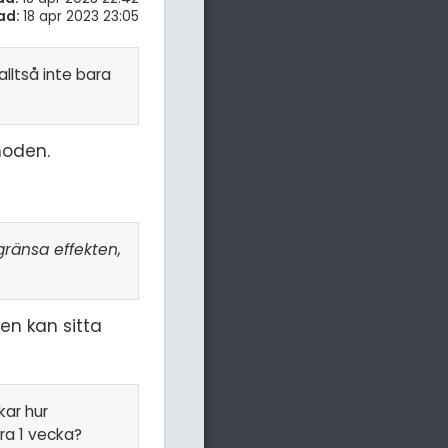
ad:
18 apr 2023 23:05
alltså inte bara
noden.
gränsa effekten,
ken kan sitta
kar hur
ra 1 vecka?