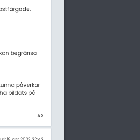
rostfärgade,
t kan begränsa
 kunna påverkar
 ha bildats på
#3
ad:
18 apr 2023 22:42