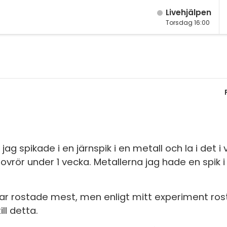
Live­hjälpen
Torsdag 16:00
M
Fy
K
Bi
Te
P
jag spikade i en järnspik i en metall och la i det 
ovrör under 1 vecka. Metallerna jag hade en spik i
S
E
oppar rostade mest, men enligt mitt experiment ro
Fl
ll detta.