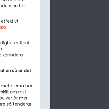
endensen hos
effektivt
ska
digheter. Rent
ka
e korrodera
fallen så är det
a metallerna har
skilt om rost
pulver är mer
are så tenderar