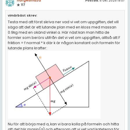
nargesmaza
Postad:
5 okt 2025 19:07
117
vimärbäst skrev:
Testa med att först skriva ner vad vi vet om uppgiften, det vill
säga att det är ett lutande plan med en kloss med massan
0.9kg med en okänd vinkel a. Här näst kan man hitta de
formler som berörs utifrån det vi vet om uppgiften, alltså att F
friktion = f normal * k där k är någon konstant och formeln för
lutande plans krafter:
Nu för att börja med a, kan vi bara kolla på formeln och hitta
att det blir mgsin(a) och eftersom att vi vet vad kateterna för