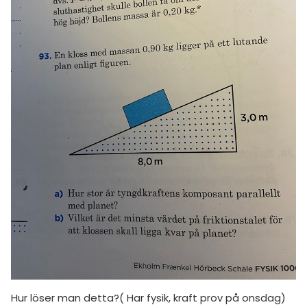
amhällsorientering
Topplistor
konomi
Regler
ler ämnen
För lärare
riga diskussioner
7 inloggade
Om Pluggakuten
Allmänna villkor
Cookie-inställningar
Hur löser man detta?( Har fysik, kraft prov på onsdag)