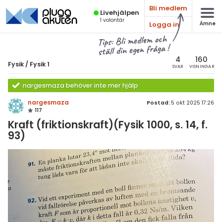
Bli medlem
Live­hjälpen
1
volontär
Logga in
Ämne
atematik
Alla ämnen
Tips: Bli medlem och
ställ din egen fråga !
sik
Fysik
4
160
Fysik
/
Fysik 1
SVAR
VISNINGAR
Alla trådar
emi
nargesmaza behöver inte mer hjälp
Grundskola
ologi
nargesmaza
Postad:
5 okt 2025 17:26
117
Fysik 1
knik & Bygg
Kraft (friktionskraft)(Fysik 1000, s. 14, f.
Fysik 2
93)
rogrammering
Universitet
venska
MaFy (fysikdelen)
ngelska
Allmänna diskussioner
er språk
Livehjälpen