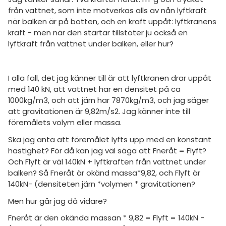
amhällsorientering
Topplistor
från vattnet, som inte motverkas alls av nån lyftkraft
konomi
när balken är på botten, och en kraft uppåt: lyftkranens
Regler
kraft - men när den startar tillstöter ju också en
ler ämnen
lyftkraft från vattnet under balken, eller hur?
För lärare
riga diskussioner
11 inloggade
I alla fall, det jag känner till är att lyftkranen drar uppåt
med 140 kN, att vattnet har en densitet på ca
1000kg/m3, och att järn har 7870kg/m3, och jag säger
Om Pluggakuten
att gravitationen är 9,82m/s2. Jag känner inte till
föremålets volym eller massa.
Allmänna villkor
Ska jag anta att föremålet lyfts upp med en konstant
Cookie-inställningar
hastighet? För då kan jag väl säga att Fneråt = Flyft?
Och Flyft är väl 140kN + lyftkraften från vattnet under
balken? Så Fneråt är okänd massa*9,82, och Flyft är
140kN- (densiteten järn *volymen * gravitationen?
Men hur går jag då vidare?
Fneråt är den okända massan * 9,82 = Flyft = 140kN -