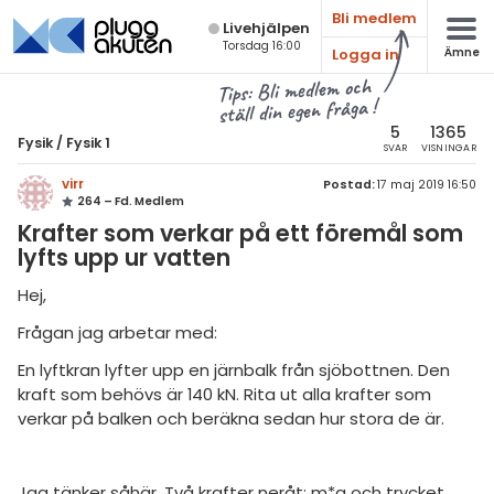
Bli medlem
Live­hjälpen
Torsdag 16:00
Logga in
Ämne
atematik
Alla ämnen
Tips: Bli medlem och
ställ din egen fråga !
sik
Fysik
5
1365
Fysik
/
Fysik 1
SVAR
VISNINGAR
Alla trådar
emi
virr
Postad:
17 maj 2019 16:50
264 – Fd. Medlem
Grundskola
ologi
Krafter som verkar på ett föremål som
Fysik 1
lyfts upp ur vatten
knik & Bygg
Fysik 2
Hej,
rogrammering
Universitet
Frågan jag arbetar med:
venska
En lyftkran lyfter upp en järnbalk från sjöbottnen. Den
MaFy (fysikdelen)
kraft som behövs är 140 kN. Rita ut alla krafter som
ngelska
Allmänna diskussioner
verkar på balken och beräkna sedan hur stora de är.
er språk
Livehjälpen
Jag tänker såhär. Två krafter neråt: m*g och trycket