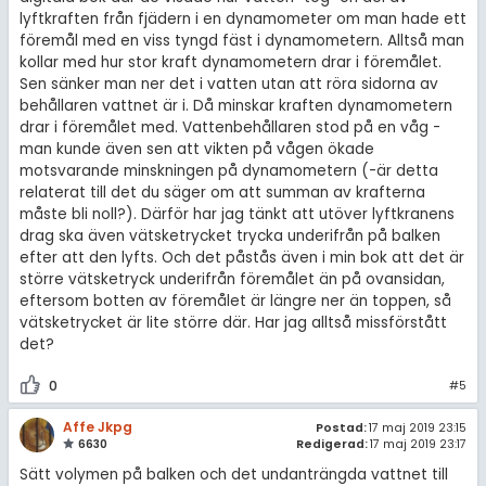
lyftkraften från fjädern i en dynamometer om man hade ett
föremål med en viss tyngd fäst i dynamometern. Alltså man
kollar med hur stor kraft dynamometern drar i föremålet.
Sen sänker man ner det i vatten utan att röra sidorna av
behållaren vattnet är i. Då minskar kraften dynamometern
drar i föremålet med. Vattenbehållaren stod på en våg -
man kunde även sen att vikten på vågen ökade
motsvarande minskningen på dynamometern (-är detta
relaterat till det du säger om att summan av krafterna
måste bli noll?). Därför har jag tänkt att utöver lyftkranens
drag ska även vätsketrycket trycka underifrån på balken
efter att den lyfts. Och det påstås även i min bok att det är
större vätsketryck underifrån föremålet än på ovansidan,
eftersom botten av föremålet är längre ner än toppen, så
vätsketrycket är lite större där. Har jag alltså missförstått
det?
0
#5
Affe Jkpg
Postad:
17 maj 2019 23:15
6630
Redigerad:
17 maj 2019 23:17
Sätt volymen på balken och det undanträngda vattnet till