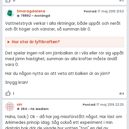
0
#3
Smaragdalena
Postad:
17 maj 2019 21:53
78892 – Avstängd
Vattnetstryck verkar i alla riktningar, både uppåt och neråt
och åt höger och vänster, så summan blir 0.
Hur stor är lyftkraften?
Det spelar ingen roll om järnbalken är i vila eller rör sig uppåt
med jämn hastighet, summan av alla krafter måste ändå
vara 0.
Har du någon nytta av att veta att balken är av järn?
Snygg kran!
1
#4
virr
Postad:
17 maj 2019 22:25
264 – Fd. Medlem
Haha, tack;) Ok - då har jag missförstått något. Har läst om
Arkimedes princip idag. Såg också ett experiment i min
digitala bok där de visade hur vatten "tog" en del av