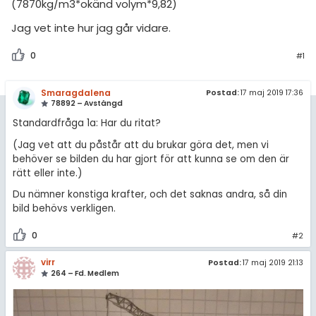
(7870kg/m3*okänd volym*9,82)
Jag vet inte hur jag går vidare.
0
#1
Smaragdalena
Postad:
17 maj 2019 17:36
78892 – Avstängd
Standardfråga 1a: Har du ritat?
(Jag vet att du påstår att du brukar göra det, men vi
behöver se bilden du har gjort för att kunna se om den är
rätt eller inte.)
Du nämner konstiga krafter, och det saknas andra, så din
bild behövs verkligen.
0
#2
virr
Postad:
17 maj 2019 21:13
264 – Fd. Medlem