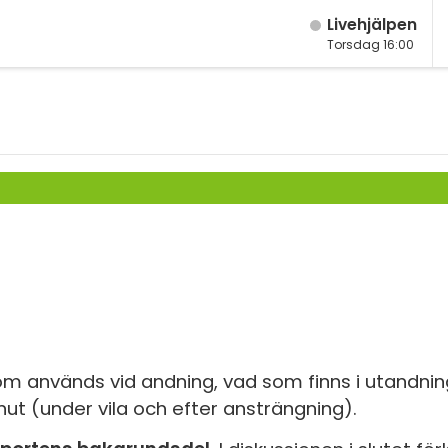
Live­hjälpen
Torsdag 16:00
M
Fy
K
Bi
Te
P
S
E
m används vid andning, vad som finns i utandnin
nut (under vila och efter ansträngning).
Fl