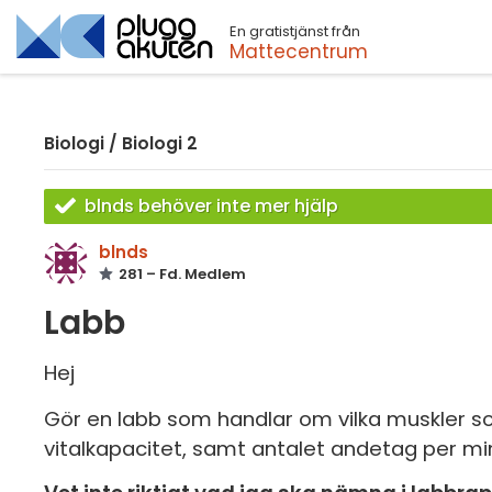
En gratistjänst från
Sök
Mattecentrum
Biologi
/
Biologi 2
blnds behöver inte mer hjälp
blnds
281 – Fd. Medlem
Labb
Hej
Gör en labb som handlar om vilka muskler so
vitalkapacitet, samt antalet andetag per mi