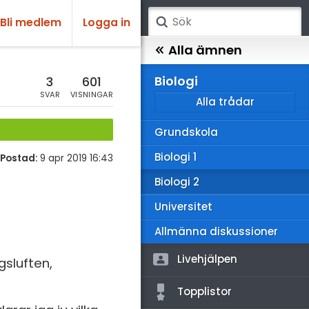
Bli medlem
Logga in
atematik
Alla ämnen
sik
Biologi
3
601
SVAR
VISNINGAR
Alla trådar
emi
Grundskola
ologi
Biologi 1
Postad:
9 apr 2019 16:43
knik & Bygg
Biologi 2
rogrammering
Universitet
venska
Allmänna diskussioner
ngelska
Livehjälpen
gsluften,
er språk
Topplistor