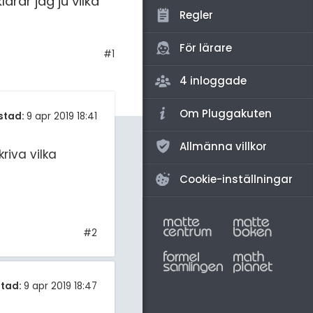
larar jag ju vilka
amhällsorientering
Regler
konomi
För lärare
#1
ler ämnen
4 inloggade
riga diskussioner
Om Pluggakuten
stad:
9 apr 2019 18:41
Allmänna villkor
riva vilka
Cookie-inställningar
#2
tad:
9 apr 2019 18:47