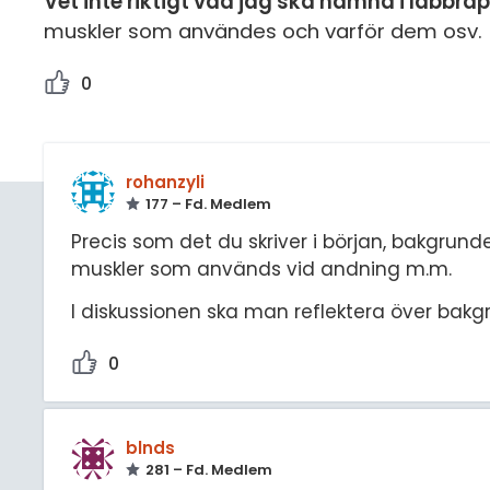
Vet inte riktigt vad jag ska nämna i labbr
muskler som användes och varför dem osv.
0
rohanzyli
177 – Fd. Medlem
Precis som det du skriver i början, bakgrund
muskler som används vid andning m.m.
I diskussionen ska man reflektera över bakgr
0
blnds
281 – Fd. Medlem