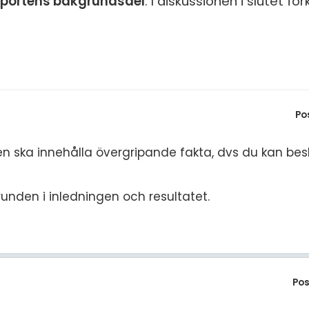
apportens bakgrundsdel
. I diskussionen i slutet förk
S
E
F
Öv
Po
en ska innehålla övergripande fakta, dvs du kan besk
unden i inledningen och resultatet.
Pos