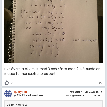
Dvs översta ekv mult med 3 och nästa med 2. Då kunde en
massa termer subtraheras bort
0
#3
ljuslykta
Postad:
4 feb 2025 18:45
12432 – Fd. Medlem
Redigerad:
4 feb 2025 19:12
Calle_K skrev: