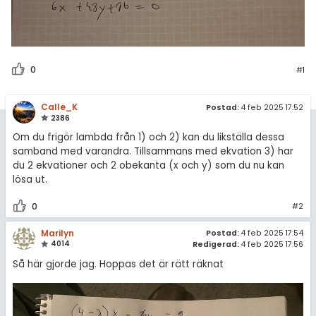
0
#1
Calle_K
Postad:
4 feb 2025 17:52
2386
Om du frigör lambda från 1) och 2) kan du likställa dessa
samband med varandra. Tillsammans med ekvation 3) har
du 2 ekvationer och 2 obekanta (x och y) som du nu kan
lösa ut.
0
#2
Marilyn
Postad:
4 feb 2025 17:54
4014
Redigerad:
4 feb 2025 17:56
Så här gjorde jag. Hoppas det är rätt räknat