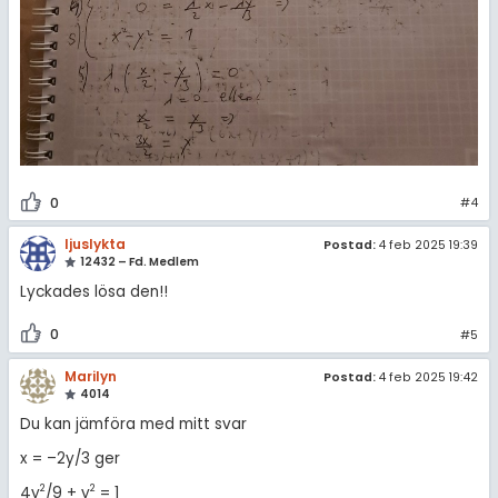
0
#4
ljuslykta
Postad:
4 feb 2025 19:39
12432 – Fd. Medlem
Lyckades lösa den!!
0
#5
Marilyn
Postad:
4 feb 2025 19:42
4014
Du kan jämföra med mitt svar
x = –2y/3 ger
2
2
4y
/9 + y
= 1