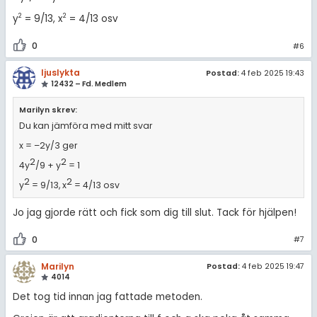
2
2
y
= 9/13, x
= 4/13 osv
0
#6
ljuslykta
Postad:
4 feb 2025 19:43
12432 – Fd. Medlem
Marilyn skrev:
Du kan jämföra med mitt svar
x = –2y/3 ger
2
2
4y
/9 + y
= 1
2
2
y
= 9/13, x
= 4/13 osv
Jo jag gjorde rätt och fick som dig till slut. Tack för hjälpen!
0
#7
Marilyn
Postad:
4 feb 2025 19:47
4014
Det tog tid innan jag fattade metoden.