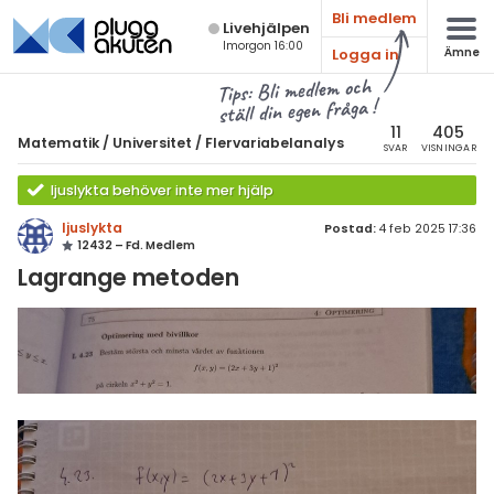
Bli medlem
Live­hjälpen
Imorgon 16:00
Logga in
Ämne
atematik
Alla ämnen
Tips: Bli medlem och
ställ din egen fråga !
Matematik
sik
atematik
11
405
Matematik
/
Universitet
/
Flervariabelanalys
SVAR
VISNINGAR
Alla trådar
emi
Universitet
ljuslykta behöver inte mer hjälp
Alla trådar
skurs 7
ologi
ljuslykta
Postad:
4 feb 2025 17:36
12432 – Fd. Medlem
skurs 8
Envariabelanalys
knik & Bygg
Lagrange metoden
skurs 9
Flervariabelanalys
rogrammering
tte 1
Linjär Algebra
venska
tte 2
Sannolikhet och Statistik
ngelska
tte 3
Diskret matematik
er språk
tte 4
Övrigt
tte 5