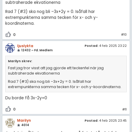
subtraherade ekvationerna
Rad 7 (#3) ska nog bli –3x+2y = 0. Isåfall har
extrempunkterna samma tecken för x- och y-
koordinaterna.
0
#10
ljuslykta
Postad:
4 feb 2025 23:22
12432 – Fd. Medlem
Marilyn skrev:
Fast jag tror visst att jag gjorde ett teckenfel när jag
subtraherade ekvationerna
Rad 7 (#3) ska nog bli –3x+2y = 0. Isåfall har
extrempunkterna samma tecken för x- och y-koordinaterna.
Du borde få 3x-2y=0
0
#11
Marilyn
Postad:
4 feb 2025 23:45
4014