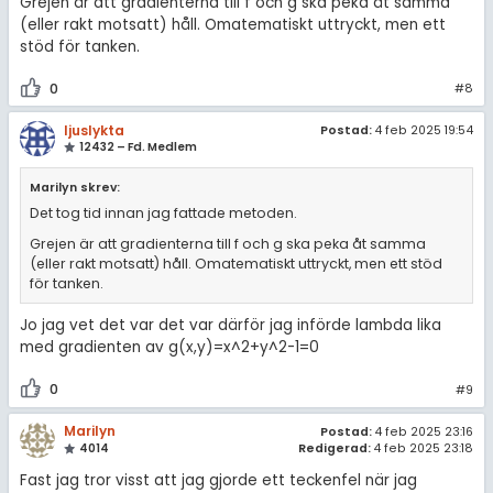
Grejen är att gradienterna till f och g ska peka åt samma
(eller rakt motsatt) håll. Omatematiskt uttryckt, men ett
stöd för tanken.
0
#8
ljuslykta
Postad:
4 feb 2025 19:54
12432 – Fd. Medlem
Marilyn skrev:
Det tog tid innan jag fattade metoden.
Grejen är att gradienterna till f och g ska peka åt samma
(eller rakt motsatt) håll. Omatematiskt uttryckt, men ett stöd
för tanken.
Jo jag vet det var det var därför jag införde lambda lika
med gradienten av g(x,y)=x^2+y^2-1=0
0
#9
Marilyn
Postad:
4 feb 2025 23:16
4014
Redigerad:
4 feb 2025 23:18
Fast jag tror visst att jag gjorde ett teckenfel när jag