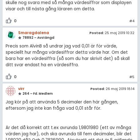
skulle nog svara med så många värdesiffror som displayen
visar och till nästa gång läraren om detta.
0
#4
Smaragdalena
Postad:
25 maj 2019 10:32
78892 – Avstängd
Precis som AlvinB så undrar jag vad 0,01 är för värde,
speciellt hur många värdesiffror detta värde har. Om det
bara har en värdesiffra (så som du har skrivit det) så skall
ditt svar endast ha en värdesiffra.
0
#5
virr
Postad:
26 maj 2019 18:14
264 – Fd. Medlem
Jag kör på att använda 5 decimaler den här gången,
eftersom jag inte kan fråga vad 0,01 står för.
Är det då korrekt att t.ex avrunda 1,9801980 (ett av många
värden jag har), och ska avrunda till fem decimaler, blir det