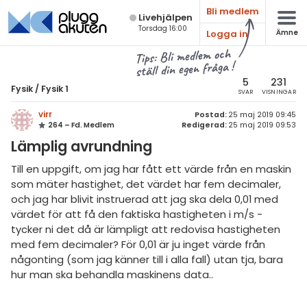
Bli medlem
Live­hjälpen
Torsdag 16:00
Logga in
Ämne
atematik
Alla ämnen
Tips: Bli medlem och
ställ din egen fråga !
sik
Fysik
5
231
Fysik
/
Fysik 1
SVAR
VISNINGAR
Alla trådar
emi
virr
Postad:
25 maj 2019 09:45
264 – Fd. Medlem
Redigerad:
25 maj 2019 09:53
Grundskola
ologi
Lämplig avrundning
Fysik 1
knik & Bygg
Till en uppgift, om jag har fått ett värde från en maskin
Fysik 2
som mäter hastighet, det värdet har fem decimaler,
rogrammering
och jag har blivit instruerad att jag ska dela 0,01 med
Universitet
värdet för att få den faktiska hastigheten i m/s -
venska
tycker ni det då är lämpligt att redovisa hastigheten
MaFy (fysikdelen)
med fem decimaler? För 0,01 är ju inget värde från
ngelska
Allmänna diskussioner
någonting (som jag känner till i alla fall) utan tja, bara
hur man ska behandla maskinens data..
er språk
Livehjälpen