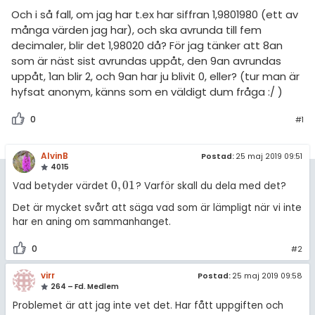
amhällsorientering
Topplistor
Och i så fall, om jag har t.ex har siffran 1,9801980 (ett av
konomi
många värden jag har), och ska avrunda till fem
Regler
decimaler, blir det 1,98020 då? För jag tänker att 8an
ler ämnen
som är näst sist avrundas uppåt, den 9an avrundas
För lärare
uppåt, 1an blir 2, och 9an har ju blivit 0, eller? (tur man är
riga diskussioner
hyfsat anonym, känns som en väldigt dum fråga :/ )
8 inloggade
0
#1
Om Pluggakuten
AlvinB
Postad:
25 maj 2019 09:51
4015
Allmänna villkor
0
,
01
Vad betyder värdet
? Varför skall du dela med det?
0
,
01
Cookie-inställningar
Det är mycket svårt att säga vad som är lämpligt när vi inte
har en aning om sammanhanget.
0
#2
virr
Postad:
25 maj 2019 09:58
264 – Fd. Medlem
Problemet är att jag inte vet det. Har fått uppgiften och