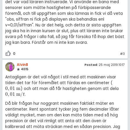
det var vad läraren instruerade. Vi använde en bana med
sensorer som mätte hastigheten på förbipasserande
föremål, och till uppgiften som ska lämnas in fick vi då veta
"obs, siffran ni fick på displayen ska behandlas enl
v=0,01/siffran". Nu är det helg, och detta är sista uppgiften
jag ska ha in innan kursen är slut, plus att läraren inte brukar
svara på frågor i alla fall, så jag får försöka få ihop det bäst
jag kan bara. Förstår om ni inte kan svara.
0
#3
AlvinB
Postad:
25 maj 2019 10:17
4015
Antagligen är det väl något i stil med att maskinen visar
tiden det tar för föremålet att färdas en centimeter (
0
,
01
m
) och att man då får hastigheten genom att dela
0
,
01
m
0
,
01
m
/
.
0
,
01
m
/
t
t
Då blir frågan hur noggrant maskinen faktiskt mäter en
centimeter. Rent spontant tycker jag fem decimaler låter
väldigt mycket, men om den kan mäta tiden med så hög
precision är det väl rimligt att anta att den även är
kalibrerad att mäta sträckan med en sådan precision. Jag