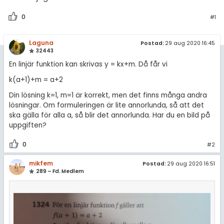
amhällsorientering
Topplistor
0
för högskolan
#1
konomi
Regler
iversitet
ler ämnen
Laguna
Postad:
29 aug 2020 16:45
32443
gskoleprovet
För lärare
riga diskussioner
En linjär funktion kan skrivas y = kx+m. Då får vi
Fy (mattedelen)
2 inloggade
k(a+1)+m = a+2
lmänna diskussioner
Din lösning k=1, m=1 är korrekt, men det finns många andra
Om Pluggakuten
lösningar. Om formuleringen är lite annorlunda, så att det
ska gälla för alla a, så blir det annorlunda. Har du en bild på
uppgiften?
Allmänna villkor
0
#2
Cookie-inställningar
mikfem
Postad:
29 aug 2020 16:51
289 – Fd. Medlem