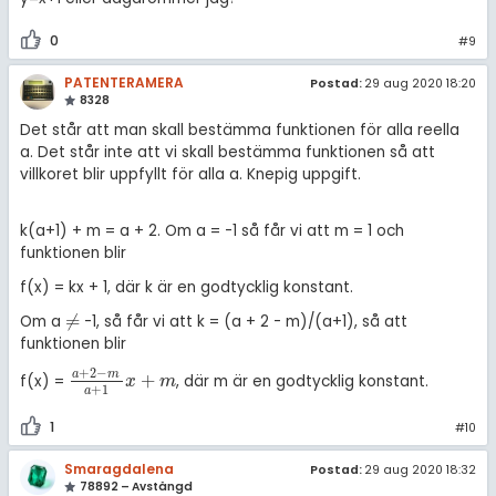
0
#9
PATENTERAMERA
Postad:
29 aug 2020 18:20
8328
Det står att man skall bestämma funktionen för alla reella
a. Det står inte att vi skall bestämma funktionen så att
villkoret blir uppfyllt för alla a. Knepig uppgift.
k(a+1) + m = a + 2. Om a = -1 så får vi att m = 1 och
funktionen blir
f(x) = kx + 1, där k är en godtycklig konstant.
≠
Om a
-1, så får vi att k = (a + 2 - m)/(a+1), så att
≠
funktionen blir
+
2
−
a
m
+
f(x) =
, där m är en godtycklig konstant.
a
+
2
-
m
a
+
1
x
+
m
x
m
+
1
a
1
#10
Smaragdalena
Postad:
29 aug 2020 18:32
78892 – Avstängd