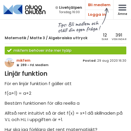
Bli medlem
Live­hjälpen
Torsdag 16:00
Logga in
Ämne
atematik
Alla ämnen
Tips: Bli medlem och
ställ din egen fråga !
Matematik
sik
atematik
12
391
Matematik
/
Matte 3
/
Algebraiska uttryck
SVAR
VISNINGAR
Alla trådar
emi
Matte 3
mikfem behöver inte mer hjälp
Alla trådar
skurs 7
ologi
mikfem
Postad:
29 aug 2020 16:30
289 – Fd. Medlem
skurs 8
Algebraiska uttryck
knik & Bygg
Linjär funktion
skurs 9
Derivata
rogrammering
För en linjär funktion f gäller att
tte 1
Naturliga logaritmer
f(a+1) = a+2
venska
tte 2
Integraler
Bestäm funktionen för alla reella a
ngelska
tte 3
Trigonometri
Alltså rent intuitivt så är det f(x) = x+1 då skillnaden på
er språk
V.L och H.L i uppgiften är +1.
tte 4
Livehjälpen
Hur ska jag förklara det rent matematiskt?
tte 5