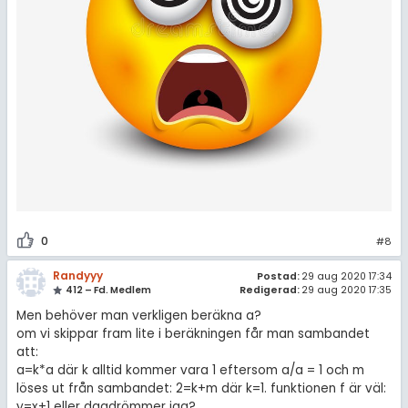
0
#8
Randyyy
Postad:
29 aug 2020 17:34
412 – Fd. Medlem
Redigerad:
29 aug 2020 17:35
Men behöver man verkligen beräkna a?
om vi skippar fram lite i beräkningen får man sambandet
att:
a=k*a där k alltid kommer vara 1 eftersom a/a = 1 och m
löses ut från sambandet: 2=k+m där k=1. funktionen f är väl:
y=x+1 eller dagdrömmer jag?