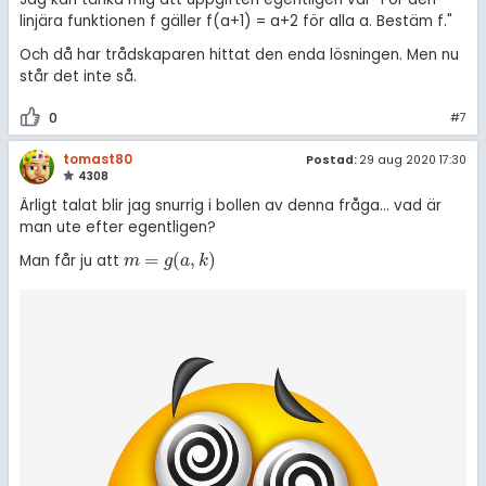
linjära funktionen f gäller f(a+1) = a+2 för alla a. Bestäm f."
Och då har trådskaparen hittat den enda lösningen. Men nu
står det inte så.
0
#7
tomast80
Postad:
29 aug 2020 17:30
4308
Ärligt talat blir jag snurrig i bollen av denna fråga... vad är
man ute efter egentligen?
=
(
,
)
Man får ju att
m
=
g
(
a
,
k
)
m
g
a
k