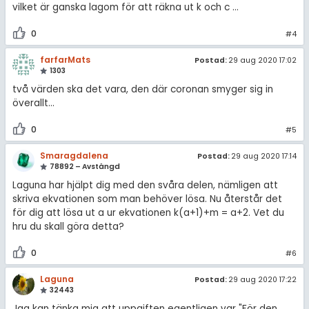
vilket är ganska lagom för att räkna ut k och c ...
0
#4
farfarMats
Postad:
29 aug 2020 17:02
1303
två värden ska det vara, den där coronan smyger sig in
överallt...
0
#5
Smaragdalena
Postad:
29 aug 2020 17:14
78892 – Avstängd
Laguna har hjälpt dig med den svåra delen, nämligen att
skriva ekvationen som man behöver lösa. Nu återstår det
för dig att lösa ut a ur ekvationen k(a+1)+m = a+2. Vet du
hru du skall göra detta?
0
#6
Laguna
Postad:
29 aug 2020 17:22
32443
Jag kan tänka mig att uppgiften egentligen var "För den