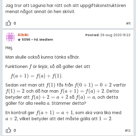
Jag tror att Laguna har rätt och att uppgiftskonstruktören
menat något annat än hen skrivit.
0
#11
Albiki
Postad:
29 aug 2020 19:22
5096 – Fd. Medlem
Hej,
Man skulle också kunna tänka såhär.
Funktionen
är linjär, så då gäller det att
f
f
(
+
1
)
=
(
)
+
(
1
)
.
f
(
a
+
1
)
=
f
(
a
)
+
f
(
1
)
f
a
f
a
f
(
1
)
(
0
+
1
)
=
0
+
2
Sedan vet man att
fås från
varför
f
(
1
)
f
(
0
+
1
)
=
0
+
2
f
f
(
1
)
=
2
(
+
1
)
=
(
)
+
2
och då har man
. Detta
f
(
1
)
=
2
f
(
a
+
1
)
=
f
(
a
)
+
2
f
f
a
f
a
(
)
+
2
=
+
2
(
)
=
betyder att
så
, och detta
f
(
a
)
+
2
=
a
+
2
f
(
a
)
=
a
f
a
a
f
a
a
gäller för alla reella
. Stämmer detta?
a
a
(
+
1
)
=
+
1
En kontroll ger
, som ska vara lika med
f
(
a
+
1
)
=
a
+
1
f
a
a
+
2
1
=
2
, vilket betyder att det måste gälla att
.
a
+
2
1
=
2
a
0
#12