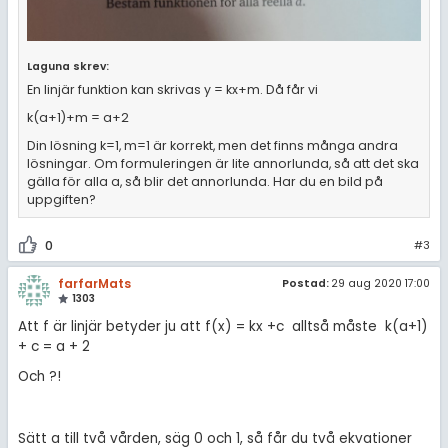
Laguna skrev:
En linjär funktion kan skrivas y = kx+m. Då får vi
k(a+1)+m = a+2
Din lösning k=1, m=1 är korrekt, men det finns många andra
lösningar. Om formuleringen är lite annorlunda, så att det ska
gälla för alla a, så blir det annorlunda. Har du en bild på
uppgiften?
0
#3
farfarMats
Postad:
29 aug 2020 17:00
1303
Att f är linjär betyder ju att f(x) = kx +c alltså måste k(a+1)
+ c = a + 2
Och ?!
Sätt a till två vården, säg 0 och 1, så får du två ekvationer