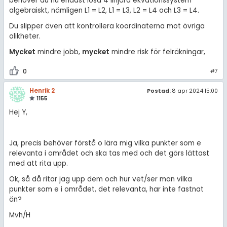
behöver du nu endast lösa 4 linjära ekvationssystem
algebraiskt, nämligen L1 = L2, L1 = L3, L2 = L4 och L3 = L4.
Du slipper även att kontrollera koordinaterna mot övriga
olikheter.
Mycket
mindre jobb,
mycket
mindre risk för felräkningar,
0
#7
Henrik 2
Postad:
8 apr 2024 15:00
1155
Hej Y,
Ja, precis behöver förstå o lära mig vilka punkter som e
relevanta i området och ska tas med och det görs lättast
med att rita upp.
Ok, så då ritar jag upp dem och hur vet/ser man vilka
punkter som e i området, det relevanta, har inte fastnat
än?
Mvh/H