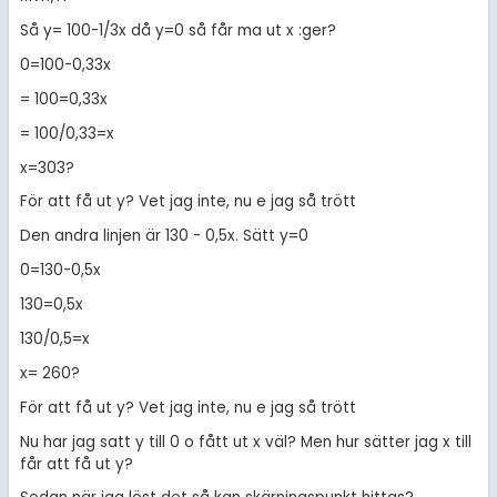
Så y= 100-1/3x då y=0 så får ma ut x :ger?
0=100-0,33x
= 100=0,33x
= 100/0,33=x
x=303?
För att få ut y? Vet jag inte, nu e jag så trött
Den andra linjen är 130 - 0,5x. Sätt y=0
0=130-0,5x
130=0,5x
130/0,5=x
x= 260?
För att få ut y? Vet jag inte, nu e jag så trött
Nu har jag satt y till 0 o fått ut x väl? Men hur sätter jag x till
får att få ut y?