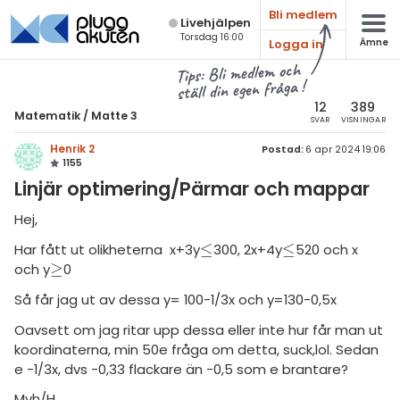
Bli medlem
Live­hjälpen
Torsdag 16:00
Logga in
Ämne
atematik
Alla ämnen
Tips: Bli medlem och
ställ din egen fråga !
Matematik
sik
atematik
12
389
Matematik
/
Matte 3
SVAR
VISNINGAR
Alla trådar
emi
Matte 3
Henrik 2
Postad:
6 apr 2024 19:06
1155
Alla trådar
skurs 7
ologi
Linjär optimering/Pärmar och mappar
skurs 8
Algebraiska uttryck
knik & Bygg
Hej,
skurs 9
Derivata
≤
≤
Har fått ut olikheterna x+3y
300, 2x+4y
520 och x
≤
≤
rogrammering
tte 1
≥
och y
0
≥
Naturliga logaritmer
venska
Så får jag ut av dessa y= 100-1/3x och y=130-0,5x
tte 2
Integraler
ngelska
Oavsett om jag ritar upp dessa eller inte hur får man ut
tte 3
Trigonometri
koordinaterna, min 50e fråga om detta, suck,lol. Sedan
er språk
tte 4
e -1/3x, dvs -0,33 flackare än -0,5 som e brantare?
Livehjälpen
Mvh/H
tte 5