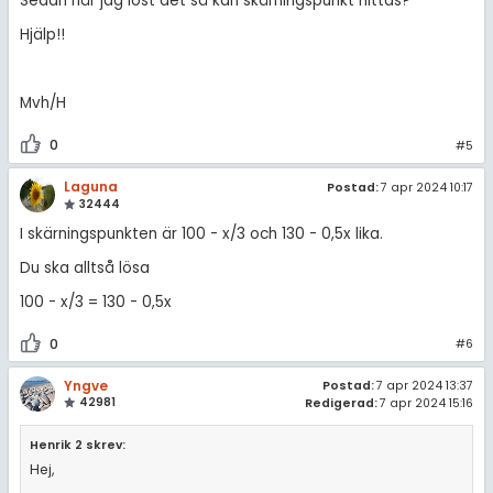
Sedan när jag löst det så kan skärningspunkt hittas?
Hjälp!!
Mvh/H
0
#5
Laguna
Postad:
7 apr 2024 10:17
32444
I skärningspunkten är 100 - x/3 och 130 - 0,5x lika.
Du ska alltså lösa
100 - x/3 = 130 - 0,5x
0
#6
Yngve
Postad:
7 apr 2024 13:37
42981
Redigerad:
7 apr 2024 15:16
Henrik 2 skrev:
Hej,