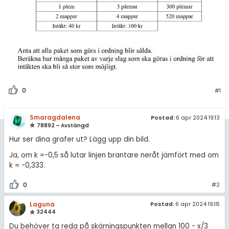
0
#1
Smaragdalena
Postad:
6 apr 2024 19:13
78892 – Avstängd
Hur ser dina grafer ut? Lägg upp din bild.
Ja, om k =-0,5 så lutar linjen brantare neråt jämfört med om
k = -0,333.
0
#2
Laguna
Postad:
6 apr 2024 19:18
32444
Du behöver ta reda på skärningspunkten mellan 100 - x/3