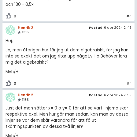
och 130 - 0,5x.
0
#3
Henrik 2
Postad:
6 apr 2024 21:46
1155
Hej,
Jo, men återigen hur får jag ut dem algebraiskt, för jag kan
inte se exakt det om jag ritar upp något,vill o Behöver lära
mig det algebraiskt?
Mvh/H
0
#4
Henrik 2
Postad:
6 apr 2024 21:59
1155
Just det man sätter x= 0 o y= 0 för att se vart linjerna skär
respektive axel. Men hur gör man sedan, kan man av dessa
linjer se var dem skär varandra för att få ut
skärningspunkten av dessa två linjer?
Mvh/H