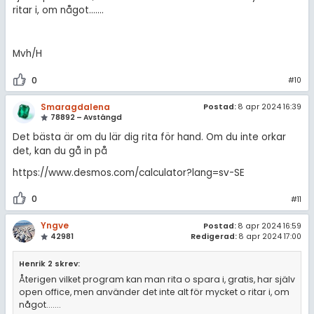
ritar i, om något.......
Mvh/H
0
#10
Smaragdalena
Postad:
8 apr 2024 16:39
78892 – Avstängd
Det bästa är om du lär dig rita för hand. Om du inte orkar
det, kan du gå in på
https://www.desmos.com/calculator?lang=sv-SE
0
#11
Yngve
Postad:
8 apr 2024 16:59
42981
Redigerad:
8 apr 2024 17:00
Henrik 2 skrev:
Återigen vilket program kan man rita o spara i, gratis, har själv
open office, men använder det inte alt för mycket o ritar i, om
något.......