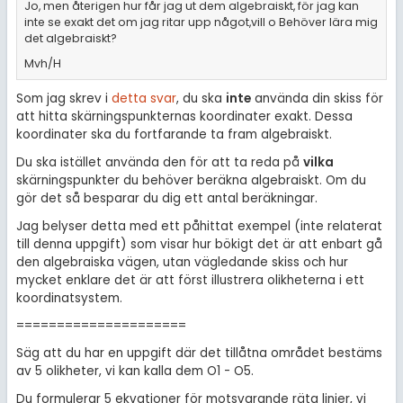
Jo, men återigen hur får jag ut dem algebraiskt, för jag kan
inte se exakt det om jag ritar upp något,vill o Behöver lära mig
det algebraiskt?
Mvh/H
Som jag skrev i
detta svar
, du ska
inte
använda din skiss för
att hitta skärningspunkternas koordinater exakt. Dessa
koordinater ska du fortfarande ta fram algebraiskt.
Du ska istället använda den för att ta reda på
vilka
skärningspunkter du behöver beräkna algebraiskt. Om du
gör det så besparar du dig ett antal beräkningar.
Jag belyser detta med ett påhittat exempel (inte relaterat
till denna uppgift) som visar hur bökigt det är att enbart gå
den algebraiska vägen, utan vägledande skiss och hur
mycket enklare det är att först illustrera olikheterna i ett
koordinatsystem.
=====================
Säg att du har en uppgift där det tillåtna området bestäms
av 5 olikheter, vi kan kalla dem O1 - O5.
Du formulerar 5 ekvationer för motsvarande räta linjer, vi