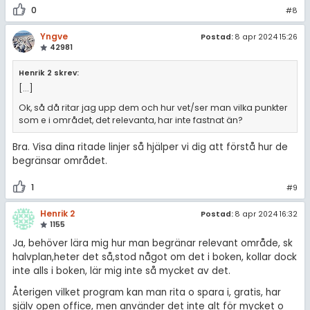
0
#8
Yngve
Postad:
8 apr 2024 15:26
42981
Henrik 2 skrev:
[...]
Ok, så då ritar jag upp dem och hur vet/ser man vilka punkter
som e i området, det relevanta, har inte fastnat än?
Bra. Visa dina ritade linjer så hjälper vi dig att förstå hur de
begränsar området.
1
#9
Henrik 2
Postad:
8 apr 2024 16:32
1155
Ja, behöver lära mig hur man begränar relevant område, sk
halvplan,heter det så,stod något om det i boken, kollar dock
inte alls i boken, lär mig inte så mycket av det.
Återigen vilket program kan man rita o spara i, gratis, har
själv open office, men använder det inte alt för mycket o