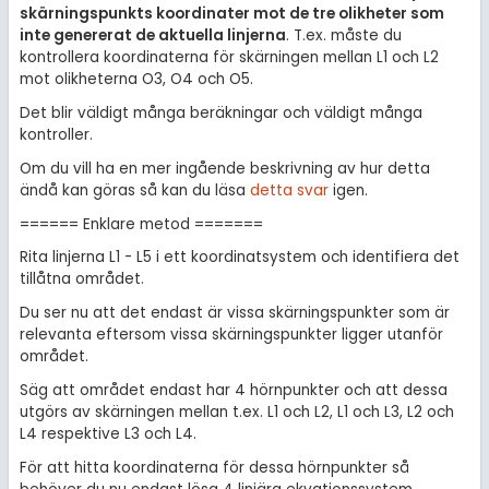
skärningspunkts koordinater mot de tre olikheter som
inte genererat de aktuella linjerna
. T.ex. måste du
kontrollera koordinaterna för skärningen mellan L1 och L2
mot olikheterna O3, O4 och O5.
Det blir väldigt många beräkningar och väldigt många
kontroller.
Om du vill ha en mer ingående beskrivning av hur detta
ändå kan göras så kan du läsa
detta svar
igen.
====== Enklare metod =======
Rita linjerna L1 - L5 i ett koordinatsystem och identifiera det
tillåtna området.
Du ser nu att det endast är vissa skärningspunkter som är
relevanta eftersom vissa skärningspunkter ligger utanför
området.
Säg att området endast har 4 hörnpunkter och att dessa
utgörs av skärningen mellan t.ex. L1 och L2, L1 och L3, L2 och
L4 respektive L3 och L4.
För att hitta koordinaterna för dessa hörnpunkter så