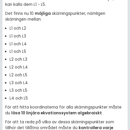
kan kalla dem L1 - L5.
Det finns nu 10
möjliga
skärningspunkter, nämligen
skärningen mellan:
L1 och L2
L1 och L3
L1 och L4
L1 och L5
L2 och L3
L2 och L4
L2 och L5
L3 och L4
L3 och L5
L4 och L5
För att hitta koordinaterna för alla skärningspunkter måste
du
lösa 10 linjära ekvationssystem algebraiskt
.
För att ta reda på vilka av dessa skärningspunkter som
tillhör det tillåtna området måste du
kontrollera varje