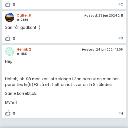
0
#2
Calle_K
Postad:
23 jun 2024 21:11
2386
3an får godkänt :)
0
#3
Henrik 2
Postad:
24 jun 2024 12:05
1155
Hej,
Hahah, ok. Så man kan inte slänga i 3an bara utan man har
parentes ln(5)+3 så ett helt annat svar än ln 8 således.
3an e korrekt,ok.
Mvh/H
0
#4