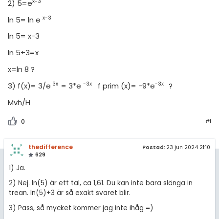
amhällsorientering
x-3
2) 5=e
Topplistor
för högskolan
x-3
ln 5= ln e
konomi
Regler
iversitet
ln 5= x-3
ler ämnen
ln 5+3=x
gskoleprovet
För lärare
riga diskussioner
x=ln 8 ?
Fy (mattedelen)
10 inloggade
3x
-3x
-3x
3) f(x)= 3/e
= 3*e
f prim (x)= -9*e
?
lmänna diskussioner
Om Pluggakuten
Mvh/H
0
#1
Allmänna villkor
Cookie-inställningar
thedifference
Postad:
23 jun 2024 21:10
629
1) Ja.
2) Nej. ln(5) är ett tal, ca 1,61. Du kan inte bara slänga in
trean. ln(5)+3 är så exakt svaret blir.
3) Pass, så mycket kommer jag inte ihåg =)