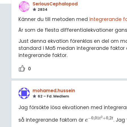
SeriousCephalopod
2834
Känner du till metoden med
integrerande f
Är som de flesta differentialekvationer ga
Just denna ekvation förenklas en del om m
standard i Ma5 medan integrerande faktor 
integrerande faktor.
0
mohamed.hussein
62 – Fd. Medlem
Jag försökte lösa ekvationen med integrera
2
−
0
,
01
+
0
,
2
t
t
så integrerande faktorn är
. Jag
e
-
0
,
01
t
2
+
0
,
2
t
e