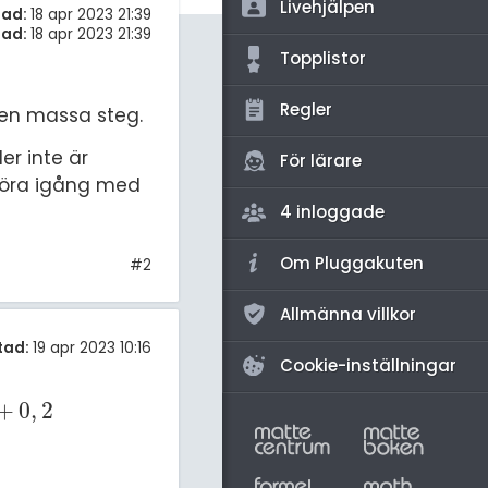
amhällsorientering
Livehjälpen
tad:
18 apr 2023 21:39
rad:
18 apr 2023 21:39
för högskolan
konomi
Topplistor
iversitet
ler ämnen
Regler
 en massa steg.
gskoleprovet
riga diskussioner
r inte är
Fy (mattedelen)
För lärare
köra igång med
lmänna diskussioner
4 inloggade
Om Pluggakuten
#2
Allmänna villkor
tad:
19 apr 2023 10:16
Cookie-inställningar
+
0
,
2
2