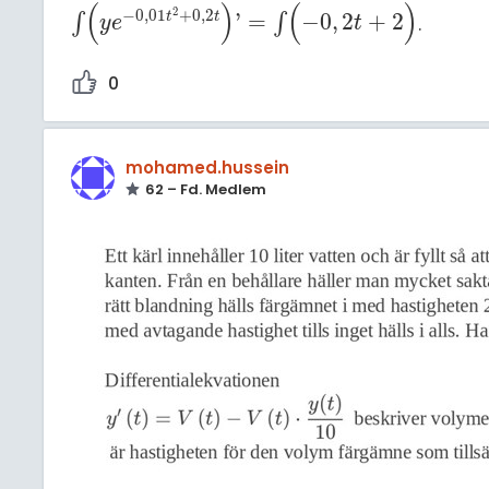
(
)
(
)
2
−
0
,
01
+
0
,
2
'
=
−
0
,
2
+
2
t
t
∫
∫
.
∫
(
y
e
-
0
,
01
t
2
+
0
,
2
t
)
'
=
∫
(
-
0
,
2
t
+
2
)
y
e
t
0
mohamed.hussein
62 – Fd. Medlem