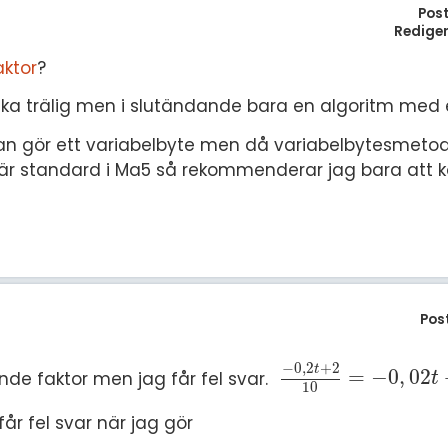
S
Pos
Redige
In
E
aktor
?
Un
F
nska trälig men i slutändande bara en algoritm med
Hö
Öv
an gör ett variabelbyte men då variabelbytesmetode
Ma
är standard i Ma5 så rekommenderar jag bara att 
Al
Pos
−
0
,
2
+
2
t
=
−
0
,
02
nde faktor men jag får fel svar.
-
0
,
2
t
+
2
10
=
-
0
,
02
t
+
0
,
t
10
 får fel svar när jag gör