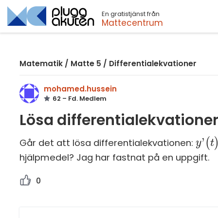
En gratistjänst från
Sök
Mattecentrum
Matematik
/
Matte 5
/
Differentialekvationer
mohamed.hussein
62 – Fd. Medlem
Lösa differentialekvationer
'
(
Går det att lösa differentialekvationen:
y
y
'
(
t
)
t
hjälpmedel? Jag har fastnat på en uppgift.
0