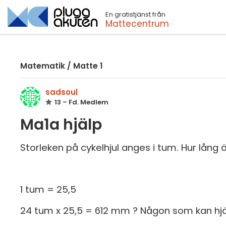
En gratistjänst från
Sök
Mattecentrum
Matematik
/
Matte 1
sadsoul
13 – Fd. Medlem
Ma1a hjälp
Storleken på cykelhjul anges i tum. Hur lång
1 tum = 25,5
24 tum x 25,5 = 612 mm ? Någon som kan hj