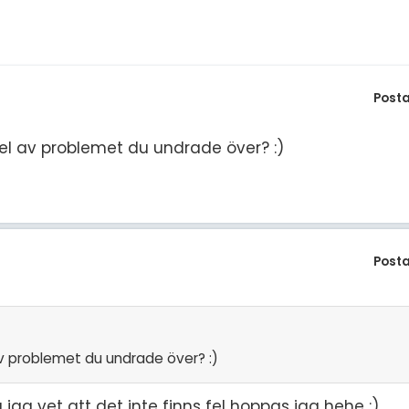
S
In
E
Un
F
Post
Hö
Öv
Ma
 del av problemet du undrade över? :)
Al
Post
 av problemet du undrade över? :)
jag vet att det inte finns fel hoppas jag hehe :)