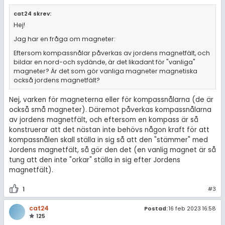
cat24 skrev:
Hej!
Jag har en fråga om magneter:
Eftersom kompassnålar påverkas av jordens magnetfält, och
bildar en nord-och sydände, är det likadant för "vanliga"
magneter? Är det som gör vanliga magneter magnetiska
också jordens magnetfält?
Nej, varken för magneterna eller för kompassnålarna (de är
också små magneter). Däremot påverkas kompassnålarna
av jordens magnetfält, och eftersom en kompass är så
konstruerar att det nästan inte behövs någon kraft för att
kompassnålen skall ställa in sig så att den "stämmer" med
Jordens magnetfält, så gör den det (en vanlig magnet är så
tung att den inte "orkar" ställa in sig efter Jordens
magnetfält).
1
#3
cat24
Postad:
16 feb 2023 16:58
125