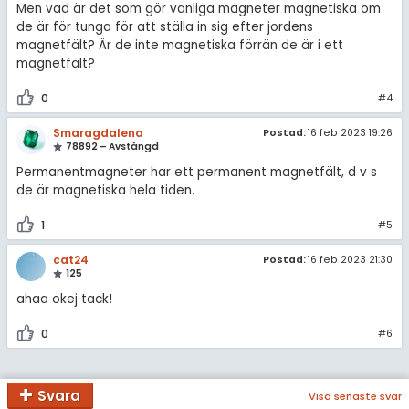
Men vad är det som gör vanliga magneter magnetiska om
de är för tunga för att ställa in sig efter jordens
magnetfält? Är de inte magnetiska förrän de är i ett
magnetfält?
0
#4
Smaragdalena
Postad:
16 feb 2023 19:26
78892 – Avstängd
Permanentmagneter har ett permanent magnetfält, d v s
de är magnetiska hela tiden.
1
#5
cat24
Postad:
16 feb 2023 21:30
125
ahaa okej tack!
0
#6
Svara
Visa senaste svar