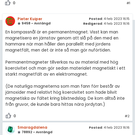
amhällsorientering
Topplistor
0
#1
konomi
Regler
Pieter Kuiper
Postad:
4 feb 2023 16:15
9458 – Avstängd
Redigerad:
4 feb 2023 16:16
ler ämnen
För lärare
En kompassnål är en permanentmagnet. Visst kan man
riga diskussioner
magnetisera en järnstav genom att slå på den med en
hammare när man håller den parallellt med jordens
8 inloggade
magnetfält, men det är inte så man gör nuförtiden.
Om Pluggakuten
Permanentmagneter tillverkas nu av material med hög
koercivitet och man gör sedan materialet magnetiskt i ett
Allmänna villkor
starkt magnetfält av en elektromagnet.
(De naturliga magneterna som man fann förr består av
Cookie-inställningar
järnoxider med relativt hög koercivitet som hade blivit
magnetiska av fältet kring blixtnedslag. De kom alltså inte
från gruvor, de kunde bara hittas nära jordytan.)
0
#2
Smaragdalena
Postad:
4 feb 2023 16:16
78892 – Avstängd