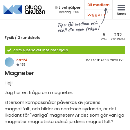
Bli medlem
Live­hjälpen
Torsdag 16:00
Logga in
Ämne
atematik
Alla ämnen
Tips: Bli medlem och
ställ din egen fråga !
sik
Fysik
5
232
Fysik
/
Grundskola
SVAR
VISNINGAR
Alla trådar
emi
cat24 behöver inte mer hjälp
Grundskola
ologi
cat24
Postad:
4 feb 2023 15:01
125
Fysik 1
knik & Bygg
Magneter
Fysik 2
rogrammering
Hej!
Universitet
Jag har en fråga om magneter:
venska
MaFy (fysikdelen)
Eftersom kompassnålar påverkas av jordens
ngelska
Allmänna diskussioner
magnetfält, och bildar en nord-och sydände, är det
likadant för "vanliga" magneter? Är det som gör vanliga
er språk
Livehjälpen
magneter magnetiska också jordens magnetfält?