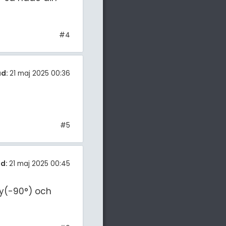
#4
ad:
21 maj 2025 00:36
#5
d:
21 maj 2025 00:45
 y(-90°) och