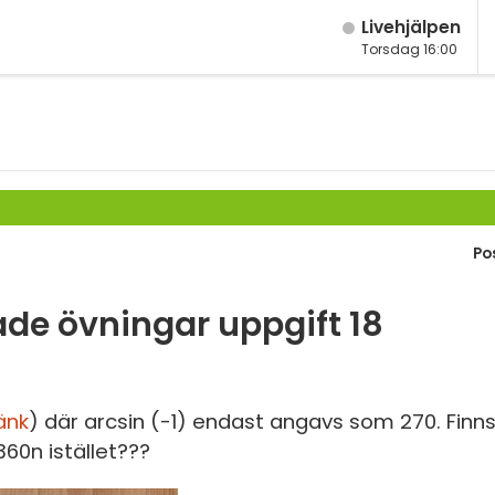
Live­hjälpen
Torsdag 16:00
M
Fy
M
K
År
Bi
År
Po
Te
År
P
de övningar uppgift 18
Ma
S
Ma
E
Ma
änk
) där arcsin (-1) endast angavs som 270. Finn
 360n istället???
Fl
Ma
Ma