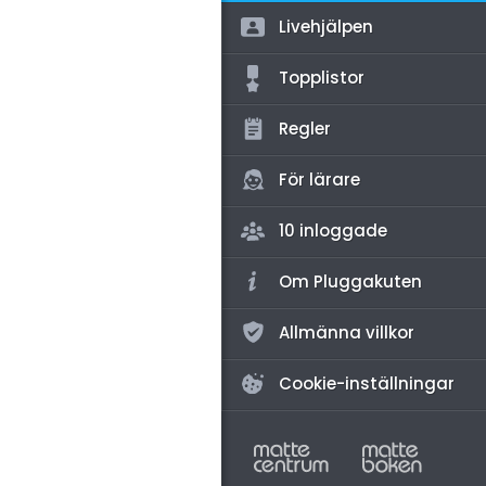
amhällsorientering
Livehjälpen
för högskolan
konomi
Topplistor
iversitet
ler ämnen
gskoleprovet
Regler
riga diskussioner
Fy (mattedelen)
För lärare
lmänna diskussioner
10 inloggade
Om Pluggakuten
Allmänna villkor
Cookie-inställningar