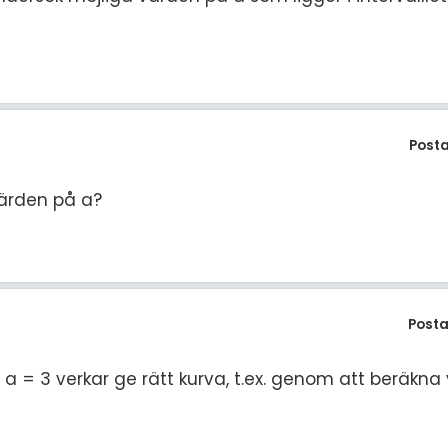
Post
värden på a?
Posta
t a = 3 verkar ge rätt kurva, t.ex. genom att beräkna