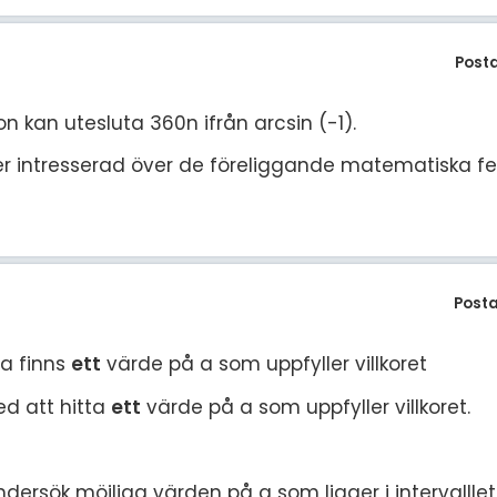
Post
eon kan utesluta 360n ifrån arcsin (-1).
 mer intresserad över de föreliggande matematiska 
Post
ra finns
ett
värde på a som uppfyller villkoret
ed att hitta
ett
värde på a som uppfyller villkoret.
dersök möjliga värden på a som ligger i intervallle