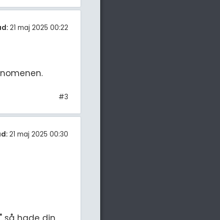
ad:
21 maj 2025 00:22
fenomenen.
#3
ad:
21 maj 2025 00:30
t" så hade din