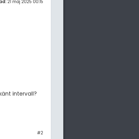
ad:
21 maj 2025 00:15
änt intervall?
#2