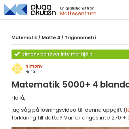
En gratistjänst från
Sök
Mattecentrum
Matematik
/
Matte 4
/
Trigonometri
simonv behöver inte mer hjälp
simonv
10
Matematik 5000+ 4 blanda
Hallå,
jag såg på lösningsvideo till denna uppgift (
l
förklaring till detta? Varför anges inte 270 +