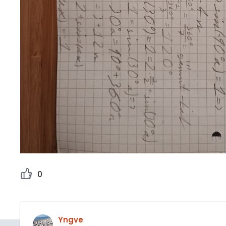
0
Yngve