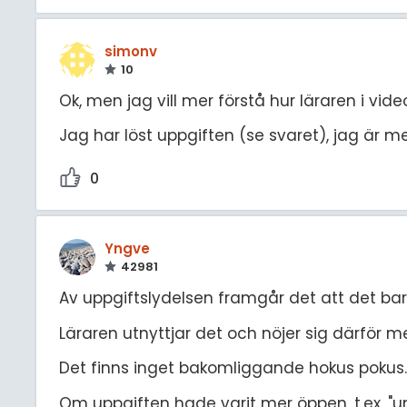
simonv
10
Ok, men jag vill mer förstå hur läraren i vid
Jag har löst uppgiften (se svaret), jag är
0
Yngve
42981
Av uppgiftslydelsen framgår det att det ba
Läraren utnyttjar det och nöjer sig därför m
Det finns inget bakomliggande hokus pokus.
Om uppgiften hade varit mer öppen, t.ex. "un