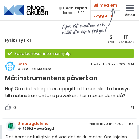
Bli medlem
Live­hjälpen
Torsdag 16:00
Logga in
Ämne
atematik
Alla ämnen
Tips: Bli medlem och
ställ din egen fråga !
sik
Fysik
2
111
Fysik
/
Fysik 1
SVAR
VISNINGAR
Alla trådar
emi
Soso behöver inte mer hjälp
Grundskola
ologi
Soso
Postad:
20 mar 2021 19:51
382 – Fd. Medlem
Fysik 1
knik & Bygg
Mätinstrumentens påverkan
Fysik 2
rogrammering
Hej! Om det står på en uppgift att man ska ta hänsyn
Universitet
till mätinstrumentens påverkan, hur menar dem då?
venska
MaFy (fysikdelen)
0
#1
ngelska
Allmänna diskussioner
Smaragdalena
Postad:
20 mar 2021 19:55
er språk
Livehjälpen
78892 – Avstängd
Det beror naturligtvis på vad det är du mäter. Om linjalen