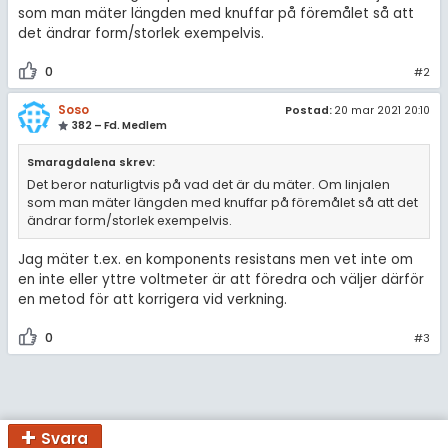
amhällsorientering
Topplistor
som man mäter längden med knuffar på föremålet så att
det ändrar form/storlek exempelvis.
konomi
Regler
0
#2
ler ämnen
För lärare
Soso
Postad:
20 mar 2021 20:10
riga diskussioner
382 – Fd. Medlem
7 inloggade
Smaragdalena skrev:
Det beror naturligtvis på vad det är du mäter. Om linjalen
Om Pluggakuten
som man mäter längden med knuffar på föremålet så att det
ändrar form/storlek exempelvis.
Allmänna villkor
Jag mäter t.ex. en komponents resistans men vet inte om
en inte eller yttre voltmeter är att föredra och väljer därför
Cookie-inställningar
en metod för att korrigera vid verkning.
0
#3
Svara