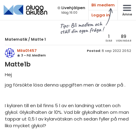
Bli medlem
Live­hjälpen
Idag 16:00
Logga in
Ämne
atematik
Alla ämnen
Tips: Bli medlem och
ställ din egen fråga !
Matematik
sik
atematik
1
89
Matematik
/
Matte 1
SVAR
VISNINGAR
Alla trådar
emi
Matte 1
Mila01457
Postad:
8 sep 2022 20:52
3 – Fd. Medlem
Alla trådar
skurs 7
ologi
Matte1b
skurs 8
Aritmetik
knik & Bygg
Hej
skurs 9
Algebra
jag försökte lösa denna uppgiften men är osäker på .
rogrammering
tte 1
Funktioner
venska
tte 2
Geometri
I kylaren till en bil finns 5 l av en landning vatten och
ngelska
glykol. Glykolhalten är 10%. Vad blir glykolhalten om man
tte 3
Procent
tappar ut 0,5 l av kylarvätskan och sedan fyller på med
er språk
tte 4
lika mycket glykol?
Sannolikhet och statistik
tte 5