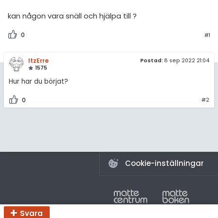
amhällsorientering
Livehjälpen
kan någon vara snäll och hjälpa till ?
för högskolan
konomi
Topplistor
iversitet
0
#1
ler ämnen
Regler
gskoleprovet
ItzErre
riga diskussioner
Postad:
8 sep 2022 21:04
1575
Fy (mattedelen)
För lärare
Hur har du börjat?
lmänna diskussioner
6 inloggade
0
#2
Om Pluggakuten
Allmänna villkor
Cookie-inställningar
Svara