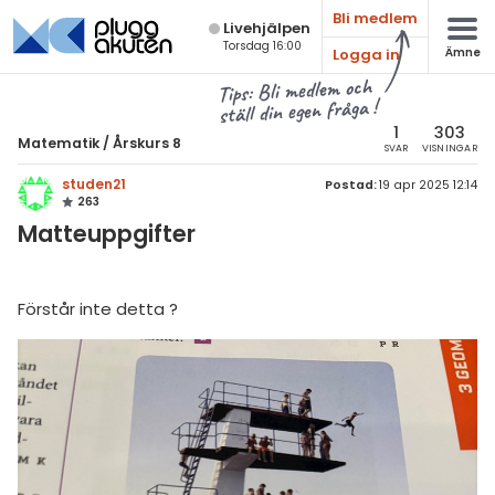
Bli medlem
Live­hjälpen
Torsdag 16:00
Logga in
Ämne
atematik
Alla ämnen
Tips: Bli medlem och
ställ din egen fråga !
sik
Matematik
1
303
Matematik
/
Årskurs 8
SVAR
VISNINGAR
Alla trådar
emi
studen21
Postad:
19 apr 2025 12:14
263
Årskurs 7
ologi
Matteuppgifter
Årskurs 8
knik & Bygg
Årskurs 9
Förstår inte detta ?
rogrammering
Matte 1
venska
Matte 2
ngelska
Matte 3
er språk
Matte 4
Matte 5