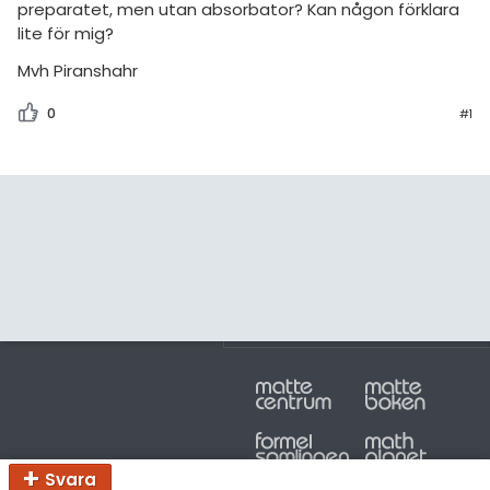
amhällsorientering
preparatet, men utan absorbator? Kan någon förklara
Topplistor
lite för mig?
konomi
Regler
Mvh Piranshahr
ler ämnen
För lärare
0
#1
riga diskussioner
8 inloggade
Om Pluggakuten
Allmänna villkor
Cookie-inställningar
Svara