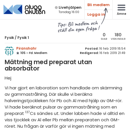
Bli medlem
Live­hjälpen
Torsdag 16:00
Logga in
Ämne
atematik
Alla ämnen
Tips: Bli medlem och
ställ din egen fråga !
sik
Fysik
0
180
Fysik
/
Fysik 1
SVAR
VISNINGAR
Alla trådar
emi
Piranshahr
Postad:
16 feb 2019 18:54
105 – Fd. Medlem
Redigerad:
16 feb 2019 21:49
Grundskola
ologi
Mättning med preparat utan
Fysik 1
absorbator
knik & Bygg
Fysik 2
Hej
rogrammering
Universitet
Vi har gjort en laboration som handlade om skärmning
venska
av gammastrålning. Där skulle vi beräkna
MaFy (fysikdelen)
halveringstjockleken för Pb och Al med hjälp av GM-rör.
ngelska
Vi hade beräknat pulsar av gammastrålning som en
Allmänna diskussioner
137
preparat
Cs sändes ut. Under labben hade vi alltid en
er språk
Livehjälpen
viss tjocklek av Al eller Pb mellan preparaten och GM-
röret. Nu frågan är varför gör vi ingen mätning med