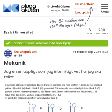
Bli medlem
Live­hjälpen
Imorgon 16:00
Logga in
Ämne
atematik
Alla ämnen
Tips: Bli medlem och
ställ din egen fråga !
sik
Fysik
6
230
Fysik
/
Universitet
SVAR
VISNINGAR
Alla trådar
emi
Sarahqurbani behöver inte mer hjälp
Grundskola
ologi
Sarahqurbani
Postad:
9 sep 2024 12:02
198
Fysik 1
knik & Bygg
Mekanik
Fysik 2
rogrammering
Jag en en uppfigt som jag inte riktigt vet hur jag ska
Universitet
tolka:
venska
MaFy (fysikdelen)
ngelska
Allmänna diskussioner
er språk
Livehjälpen