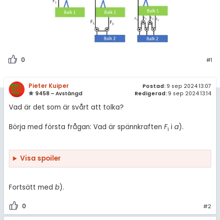
amhällsorientering
Topplistor
konomi
Regler
ler ämnen
För lärare
0
#1
riga diskussioner
6 inloggade
Pieter Kuiper
Postad:
9 sep 2024 13:07
9458 – Avstängd
Redigerad:
9 sep 2024 13:14
Om Pluggakuten
Vad är det som är svårt att tolka?
Allmänna villkor
Börja med första frågan: Vad är spännkraften
F
i
a
).
1
Cookie-inställningar
Visa spoiler
Fortsätt med
b
).
0
#2