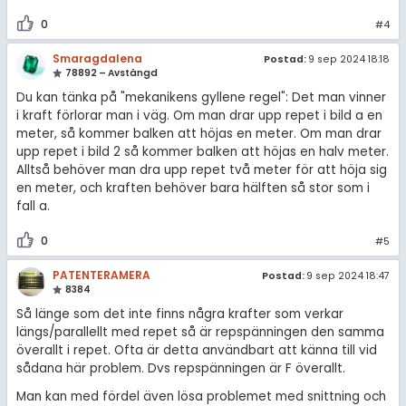
0
#4
Smaragdalena
Postad:
9 sep 2024 18:18
78892 – Avstängd
Du kan tänka på "mekanikens gyllene regel": Det man vinner
i kraft förlorar man i väg. Om man drar upp repet i bild a en
meter, så kommer balken att höjas en meter. Om man drar
upp repet i bild 2 så kommer balken att höjas en halv meter.
Alltså behöver man dra upp repet två meter för att höja sig
en meter, och kraften behöver bara hälften så stor som i
fall a.
0
#5
PATENTERAMERA
Postad:
9 sep 2024 18:47
8384
Så länge som det inte finns några krafter som verkar
längs/parallellt med repet så är repspänningen den samma
överallt i repet. Ofta är detta användbart att känna till vid
sådana här problem. Dvs repspänningen är F överallt.
Man kan med fördel även lösa problemet med snittning och