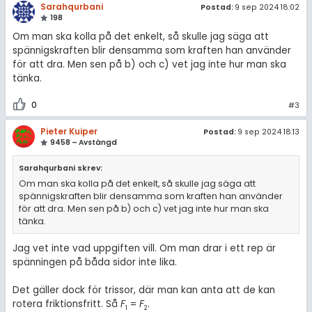
Sarahqurbani
Postad:
9 sep 2024 18:02
198
Om man ska kolla på det enkelt, så skulle jag säga att
spännigskraften blir densamma som kraften han använder
för att dra. Men sen på b) och c) vet jag inte hur man ska
tänka.
0
#3
Pieter Kuiper
Postad:
9 sep 2024 18:13
9458 – Avstängd
Sarahqurbani skrev:
Om man ska kolla på det enkelt, så skulle jag säga att
spännigskraften blir densamma som kraften han använder
för att dra. Men sen på b) och c) vet jag inte hur man ska
tänka.
Jag vet inte vad uppgiften vill. Om man drar i ett rep är
spänningen på båda sidor inte lika.
Det gäller dock för trissor, där man kan anta att de kan
rotera friktionsfritt. Så
F
=
F
.
1
2