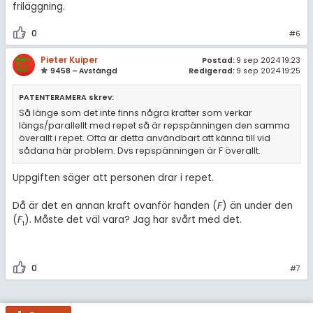
friläggning.
0
#6
Pieter Kuiper
Postad:
9 sep 2024 19:23
9458 – Avstängd
Redigerad:
9 sep 2024 19:25
PATENTERAMERA skrev:
Så länge som det inte finns några krafter som verkar
längs/parallellt med repet så är repspänningen den samma
överallt i repet. Ofta är detta användbart att känna till vid
sådana här problem. Dvs repspänningen är F överallt.
Uppgiften säger att personen drar i repet.
Då är det en annan kraft ovanför handen (
F
) än under den
(
F
). Måste det väl vara? Jag har svårt med det.
1
0
#7