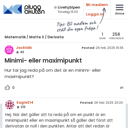
Bli medlem
Live­hjälpen
Torsdag 16:00
Logga in
Ämne
atematik
Alla ämnen
Tips: Bli medlem och
ställ din egen fråga !
Matematik
sik
atematik
1
258
Matematik
/
Matte 3
/
Derivata
SVAR
VISNINGAR
Alla trådar
emi
Matte 3
Jacklidb
Postad:
26 feb 2025 19:36
43
Alla trådar
skurs 7
ologi
Minimi- eller maximipunkt
skurs 8
Algebraiska uttryck
knik & Bygg
Hur tar jag reda på om det är en minimi- eller
skurs 9
maximipunkt?
Derivata
rogrammering
tte 1
Naturliga logaritmer
0
#1
venska
tte 2
Integraler
Eagle314
Postad:
26 feb 2025 20:20
ngelska
tte 3
213
Trigonometri
Hej. När det gäller att ta reda på om en punkt är en
er språk
tte 4
Livehjälpen
minimipunkt eller en maximipunkt så gäller det först att
derivatan är noll i den punkten. Antar att det redan är
tte 5