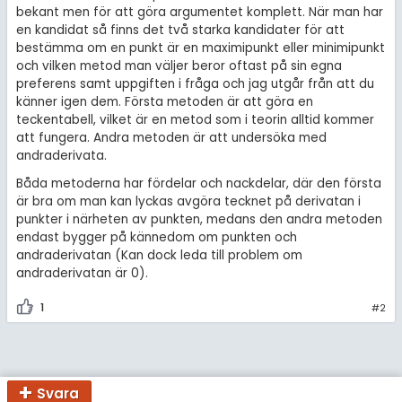
amhällsorientering
bekant men för att göra argumentet komplett. När man har
Topplistor
en kandidat så finns det två starka kandidater för att
för högskolan
konomi
bestämma om en punkt är en maximipunkt eller minimipunkt
Regler
iversitet
och vilken metod man väljer beror oftast på sin egna
ler ämnen
preferens samt uppgiften i fråga och jag utgår från att du
gskoleprovet
För lärare
känner igen dem. Första metoden är att göra en
riga diskussioner
teckentabell, vilket är en metod som i teorin alltid kommer
Fy (mattedelen)
att fungera. Andra metoden är att undersöka med
3 inloggade
andraderivata.
lmänna diskussioner
Om Pluggakuten
Båda metoderna har fördelar och nackdelar, där den första
är bra om man kan lyckas avgöra tecknet på derivatan i
punkter i närheten av punkten, medans den andra metoden
Allmänna villkor
endast bygger på kännedom om punkten och
andraderivatan (Kan dock leda till problem om
Cookie-inställningar
andraderivatan är 0).
1
#2
Svara