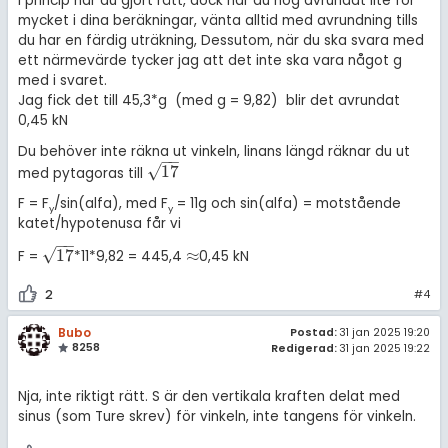
i princip har du gjort rätt, dock har du nog avrundat lite för
mycket i dina beräkningar, vänta alltid med avrundning tills
du har en färdig uträkning, Dessutom, när du ska svara med
ett närmevärde tycker jag att det inte ska vara något g
med i svaret.
Jag fick det till 45,3*g (med g = 9,82) blir det avrundat
0,45 kN
Du behöver inte räkna ut vinkeln, linans längd räknar du ut
−
−
√
17
med pytagoras till
17
F = F
/sin(alfa), med F
= 11g och sin(alfa) = motstående
y
y
katet/hypotenusa får vi
−
−
√
17
≈
F =
*11*9,82 = 445,4
0,45 kN
17
≈
2
#4
Bubo
Postad:
31 jan 2025 19:20
8258
Redigerad:
31 jan 2025 19:22
Nja, inte riktigt rätt. S är den vertikala kraften delat med
sinus (som Ture skrev) för vinkeln, inte tangens för vinkeln.