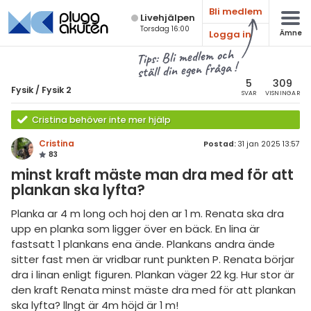
Bli medlem
Live­hjälpen
Torsdag 16:00
Logga in
Ämne
atematik
Alla ämnen
Tips: Bli medlem och
ställ din egen fråga !
sik
Fysik
5
309
Fysik
/
Fysik 2
SVAR
VISNINGAR
Alla trådar
emi
Cristina behöver inte mer hjälp
Grundskola
ologi
Cristina
Postad:
31 jan 2025 13:57
83
Fysik 1
knik & Bygg
minst kraft mäste man dra med för att
Fysik 2
plankan ska lyfta?
rogrammering
Universitet
Planka ar 4 m long och hoj den ar 1 m. Renata ska dra
venska
upp en planka som ligger över en bäck. En lina är
MaFy (fysikdelen)
fastsatt 1 plankans ena ände. Plankans andra ände
ngelska
Allmänna diskussioner
sitter fast men är vridbar runt punkten P. Renata börjar
dra i linan enligt figuren. Plankan väger 22 kg. Hur stor är
er språk
Livehjälpen
den kraft Renata minst mäste dra med för att plankan
ska lyfta? llngt är 4m höjd är 1 m!