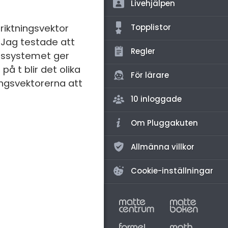
amhällsorientering
Livehjälpen
för högskolan
konomi
Topplistor
 riktningsvektor
iversitet
t? Jag testade att
ler ämnen
Regler
ionssystemet ger
gskoleprovet
riga diskussioner
på t blir det olika
Fy (mattedelen)
För lärare
ningsvektorerna att
lmänna diskussioner
10 inloggade
Om Pluggakuten
Allmänna villkor
Cookie-inställningar