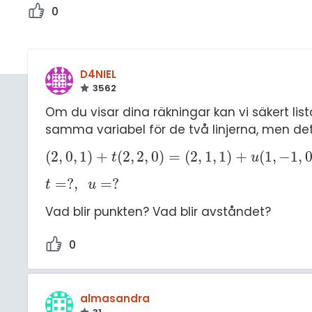
0
D4NIEL
3562
Om du visar dina räkningar kan vi säkert list
samma variabel för de två linjerna, men det är
(
2
,
0
,
1
)
+
(
2
,
2
,
0
)
=
(
2
,
1
,
1
)
+
(
1
,
−
1
,
(
2
,
0
,
1
)
+
t
(
2
,
2
,
0
)
=
(
2
,
1
,
1
)
+
u
(
1
,
-
1
,
0
)
t
u
=
?
,
=
?
t
=
?
,
u
=
?
t
u
Vad blir punkten? Vad blir avståndet?
0
almasandra