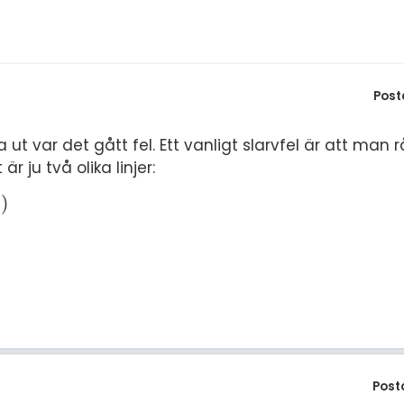
Post
a ut var det gått fel. Ett vanligt slarvfel är att ma
 ju två olika linjer:
0
)
Post