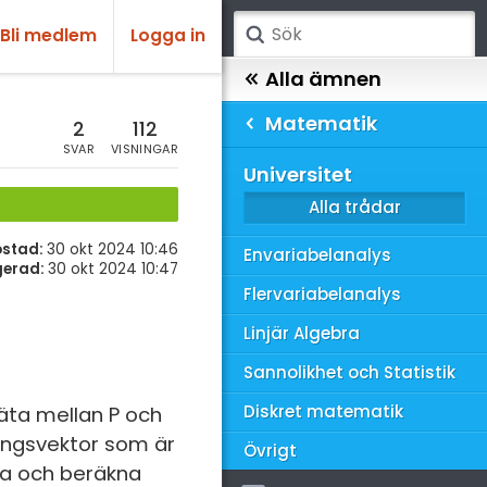
Bli medlem
Logga in
atematik
Alla ämnen
Matematik
sik
atematik
2
112
SVAR
VISNINGAR
Alla trådar
emi
Universitet
Alla trådar
skurs 7
ologi
skurs 8
ostad:
30 okt 2024 10:46
Envariabelanalys
knik & Bygg
gerad:
30 okt 2024 10:47
skurs 9
Flervariabelanalys
rogrammering
tte 1
Linjär Algebra
venska
tte 2
Sannolikhet och Statistik
ngelska
tte 3
Diskret matematik
äta mellan P och
tningsvektor som är
er språk
tte 4
Övrigt
ssa och beräkna
tte 5