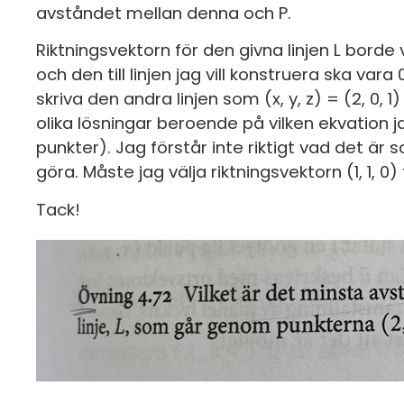
avståndet mellan denna och P.
Riktningsvektorn för den givna linjen L borde v
och den till linjen jag vill konstruera ska var
skriva den andra linjen som (x, y, z) = (2, 0,
olika lösningar beroende på vilken ekvation ja
punkter). Jag förstår inte riktigt vad det är
göra. Måste jag välja riktningsvektorn (1, 1, 0) t
Tack!