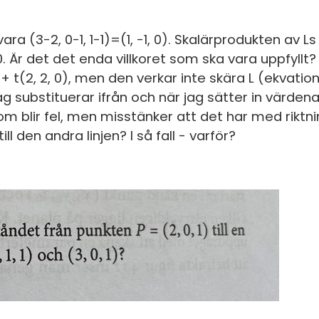
S
In
E
ara (3-2, 0-1, 1-1)=(1, -1, 0). Skalärprodukten av Ls
Un
a 0. Är det det enda villkoret som ska vara uppfyll
F
 1) + t(2, 2, 0), men den verkar inte skära L (ekvat
Hö
Öv
g substituerar ifrån och när jag sätter in värdena 
Ma
 som blir fel, men misstänker att det har med rikt
Al
ill den andra linjen? I så fall - varför?