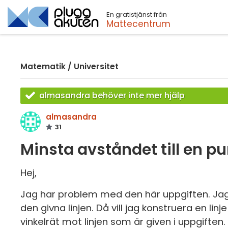
En gratistjänst från
Sök
Mattecentrum
Matematik
/
Universitet
almasandra behöver inte mer hjälp
almasandra
31
Minsta avståndet till en p
Hej,
Jag har problem med den här uppgiften. Jag 
den givna linjen. Då vill jag konstruera en l
vinkelrät mot linjen som är given i uppgiften