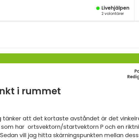
Live­hjälpen
2
volontärer
M
Fy
M
K
År
Bi
År
P
Te
Redi
År
P
unkt i rummet
Ma
S
Ma
E
Ma
tänker att det kortaste avståndet är det vinkelr
inje som har ortsvektorn/startvektorn P och en rik
Fl
Ma
. Sedan vill jag hitta skärningspunkten mellan de
Ma