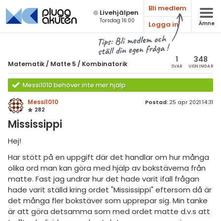
Bli medlem
Live­hjälpen
Torsdag 16:00
Logga in
Ämne
atematik
Alla ämnen
Tips: Bli medlem och
ställ din egen fråga !
Matematik
sik
atematik
1
348
Matematik
/
Matte 5
/
Kombinatorik
SVAR
VISNINGAR
Alla trådar
emi
Matte 5
Messi1010 behöver inte mer hjälp
Alla trådar
skurs 7
ologi
Messi1010
Postad:
25 apr 2021 14:31
282
skurs 8
Mängdlära
knik & Bygg
Mississippi
skurs 9
Kongruensräkning
rogrammering
Hej!
tte 1
Talföljder och bevisteknik
Har stött på en uppgift där det handlar om hur många
venska
tte 2
olika ord man kan göra med hjälp av bokstäverna från
Kombinatorik
matte. Fast jag undrar hur det hade varit ifall frågan
ngelska
tte 3
Differentialekvationer
hade varit ställd kring ordet "Mississippi" eftersom då är
er språk
det många fler bokstäver som upprepar sig. Min tanke
tte 4
Integraler
är att göra detsamma som med ordet matte d.v.s att
tte 5