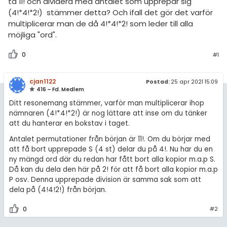
amhällsorientering
ta 11! och dividera med antalet som upprepar sig
Livehjälpen
(4!*4!*2!) stämmer detta? Och ifall det gör det varför
för högskolan
konomi
multiplicerar man de då 4!*4!*2! som leder till alla
Topplistor
möjliga "ord".
iversitet
ler ämnen
Regler
gskoleprovet
0
#1
riga diskussioner
Fy (mattedelen)
För lärare
cjan1122
Postad:
25 apr 2021 15:09
416 – Fd. Medlem
lmänna diskussioner
9 inloggade
Ditt resonemang stämmer, varför man multiplicerar ihop
nämnaren (4!*4!*2!) är nog lättare att inse om du tänker
Om Pluggakuten
att du hanterar en bokstav i taget.
Antalet permutationer från början är 11!. Om du börjar med
Allmänna villkor
att få bort upprepade S (4 st) delar du på 4!. Nu har du en
ny mängd ord där du redan har fått bort alla kopior m.a.p S.
Då kan du dela den här på 2! för att få bort alla kopior m.a.p
Cookie-inställningar
P osv. Denna upprepade division är samma sak som att
dela på (4!4!2!) från början.
0
#2