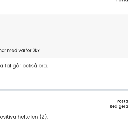
Posta
enar med Varför 2k?
a tal går också bra.
Posta
Redigera
ositiva heltalen (Z).