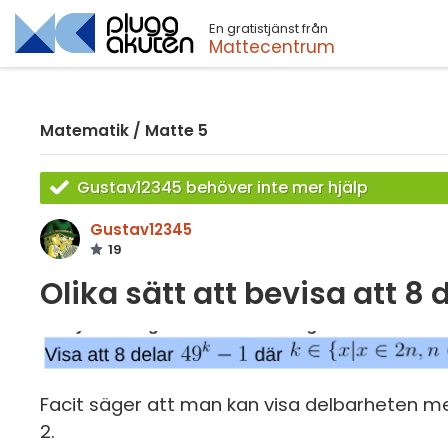
En gratistjänst från
Sök
Mattecentrum
Matematik
/
Matte 5
Gustav12345 behöver inte mer hjälp
Gustav12345
19
Olika sätt att bevisa att 8 
Facit säger att man kan visa delbarheten med
2.