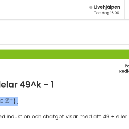
Live­hjälpen
Torsdag 16:00
M
Fy
M
K
År
Bi
År
P
Te
Redi
År
P
delar 49^k - 1
Ma
S
Ma
E
Ma
 induktion och chatgpt visar med att 49 + eller 
Fl
Ma
Ma