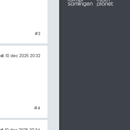
#3
ad:
10 dec 2025 20:32
#4