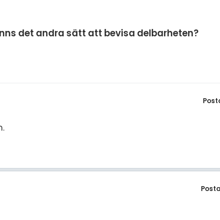
S
In
E
inns det andra sätt att bevisa delbarheten?
Un
F
Hö
Öv
Ma
Al
Post
.
Post