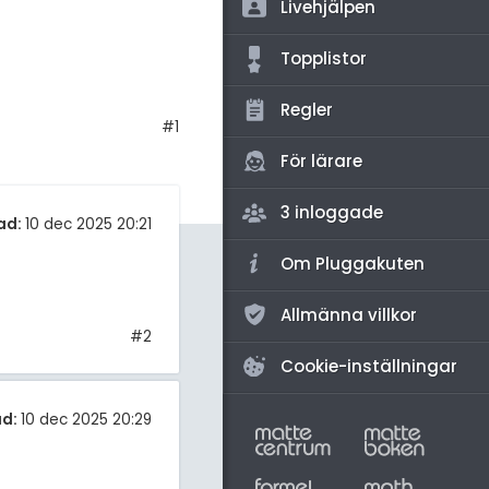
amhällsorientering
Livehjälpen
för högskolan
konomi
Topplistor
iversitet
ler ämnen
Regler
gskoleprovet
#1
riga diskussioner
Fy (mattedelen)
För lärare
lmänna diskussioner
3 inloggade
ad:
10 dec 2025 20:21
Om Pluggakuten
Allmänna villkor
#2
Cookie-inställningar
ad:
10 dec 2025 20:29