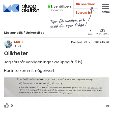
Bli medlem
Live­hjälpen
1
volontär
Logga in
Ämne
atematik
Alla ämnen
Tips: Bli medlem och
ställ din egen fråga !
Matematik
sik
atematik
7
213
Matematik
/
Universitet
SVAR
VISNINGAR
Alla trådar
emi
Universitet
Mar03
Postad:
29 aug 2024 18:20
50
Alla trådar
skurs 7
ologi
Olikheter
skurs 8
Envariabelanalys
knik & Bygg
Jag förstår verkligen inget av uppgift 5 b).
skurs 9
Flervariabelanalys
Har inte kommit någonvart
rogrammering
tte 1
Linjär Algebra
venska
tte 2
Sannolikhet och Statistik
ngelska
tte 3
Diskret matematik
er språk
tte 4
Övrigt
0
#1
tte 5