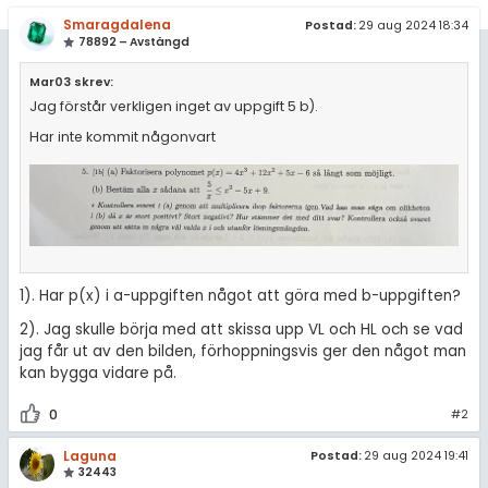
amhällsorientering
Livehjälpen
Smaragdalena
Postad:
29 aug 2024 18:34
för högskolan
78892 – Avstängd
konomi
Topplistor
iversitet
Mar03 skrev:
ler ämnen
Jag förstår verkligen inget av uppgift 5 b).
Regler
gskoleprovet
riga diskussioner
Har inte kommit någonvart
Fy (mattedelen)
För lärare
lmänna diskussioner
9 inloggade
Om Pluggakuten
1). Har p(x) i a-uppgiften något att göra med b-uppgiften?
Allmänna villkor
2). Jag skulle börja med att skissa upp VL och HL och se vad
jag får ut av den bilden, förhoppningsvis ger den något man
Cookie-inställningar
kan bygga vidare på.
0
#2
Laguna
Postad:
29 aug 2024 19:41
32443