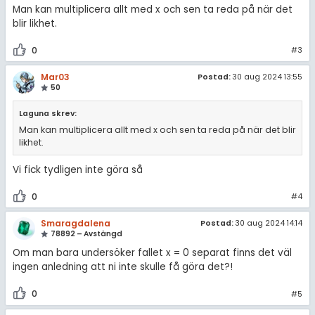
Man kan multiplicera allt med x och sen ta reda på när det
blir likhet.
0
#3
Mar03
Postad:
30 aug 2024 13:55
50
Laguna skrev:
Man kan multiplicera allt med x och sen ta reda på när det blir
likhet.
Vi fick tydligen inte göra så
0
#4
Smaragdalena
Postad:
30 aug 2024 14:14
78892 – Avstängd
Om man bara undersöker fallet x = 0 separat finns det väl
ingen anledning att ni inte skulle få göra det?!
0
#5