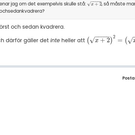
−
−
−
−
−
nar jag om det exempelvis skulle stå:
, så måste man
√
x
+
2
+
2
x
ochsedankvadrera?
först och sedan kvadrera.
−
−
−
−
−
2
√
+
2
=
h därför gäller det
inte
heller att
(
)
(
√
(
x
+
2
)
2
=
(
x
+
2
)
2
x
Posta