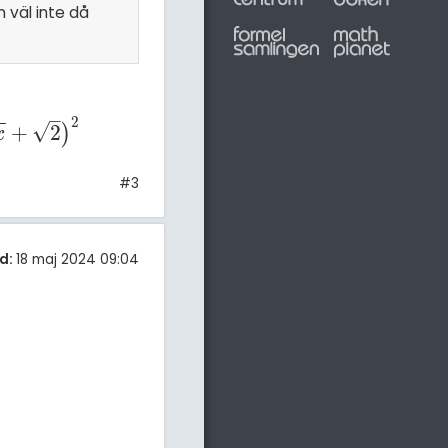
 väl inte då
–
−
−
2
√
+
2
)
x
#3
d:
18 maj 2024 09:04