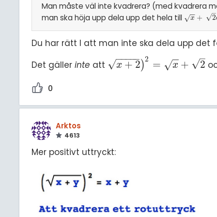
Man måste väl inte kvadrera? (med kvadrera me
–
−
−
man ska höja upp dela upp det hela till
√
x
+
2
+
2
√
x
Du har rätt I att man inte ska dela upp det 
–
−
−
−
−
−
−
−
2
√
√
+
2
=
+
2
Det gäller
inte
att
)
oc
√
x
+
2
)
2
=
x
+
2
x
x
0
Arktos
4613
Mer positivt uttryckt: