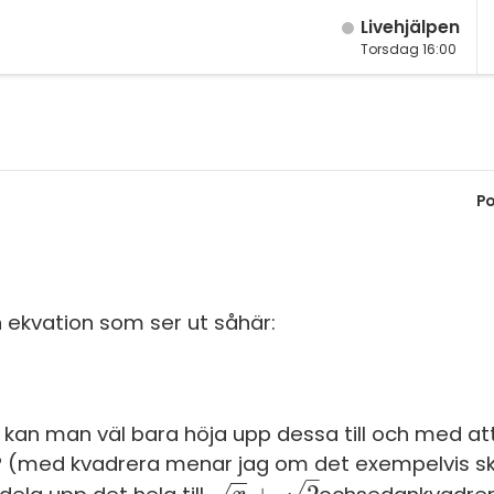
Live­hjälpen
Torsdag 16:00
M
Fy
M
K
Po
År
Bi
År
Te
År
P
 ekvation som ser ut såhär:
Ma
S
Ma
E
Ma
 kan man väl bara höja upp dessa till och med att
Fl
Ma
? (med kvadrera menar jag om det exempelvis sk
–
−
−
√
Ma