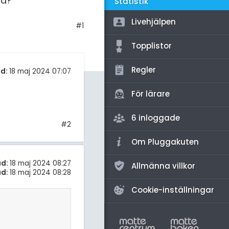
ra?
amhällsorientering
Statistik
för högskolan
konomi
Livehjälpen
#1
iversitet
ler ämnen
Topplistor
gskoleprovet
riga diskussioner
Regler
d:
18 maj 2024 07:07
Fy (mattedelen)
lmänna diskussioner
För lärare
6 inloggade
#2
Om Pluggakuten
ad:
18 maj 2024 08:27
Allmänna villkor
ad:
18 maj 2024 08:28
Cookie-inställningar