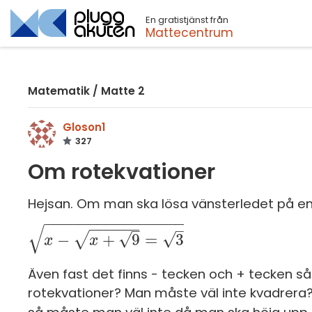
En gratistjänst från
Sök
Mattecentrum
Matematik
/
Matte 2
Gloson1
327
Om rotekvationer
Hejsan. Om man ska lösa vänsterledet på en
−
−
−
−
−
−
−
−
−
−
−
−
−
−
−
−
−
−
−
−
−
−
√
–
–
√
√
√
−
+
9
=
3
x
-
x
x
+
9
=
3
x
Även fast det finns - tecken och + tecken så
rotekvationer? Man måste väl inte kvadrera