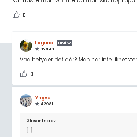
så måste man väl inte då man ska höja upp d
0
Laguna
Online
32443
Vad betyder det där? Man har inte likhetste
0
Yngve
42981
Gloson1 skrev:
[...]