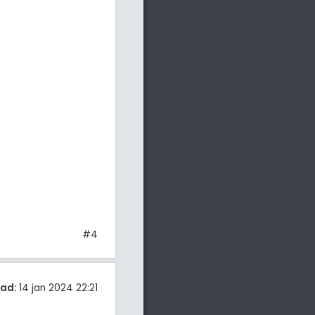
#4
tad:
14 jan 2024 22:21