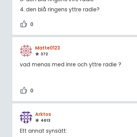
den blå ringens yttre radie?
0
Matte0123
372
vad menas med inre och yttre radie ?
0
Arktos
4613
Ett annat synsätt: