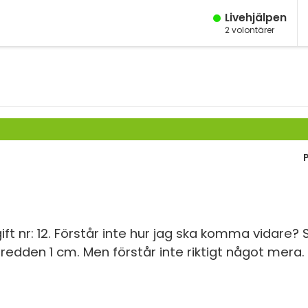
Live­hjälpen
2
volontärer
M
Fy
K
Bi
Te
P
S
gift nr: 12. Förstår inte hur jag ska komma vidare
r bredden 1 cm. Men förstår inte riktigt något mera.
E
Fl