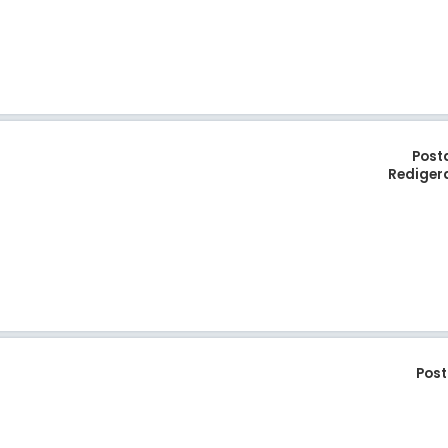
Post
Rediger
Post