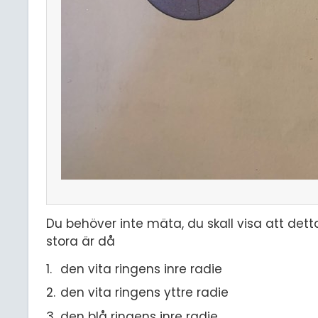
Du behöver inte mäta, du skall visa att detta 
stora är då
den vita ringens inre radie
den vita ringens yttre radie
den blå ringens inre radie