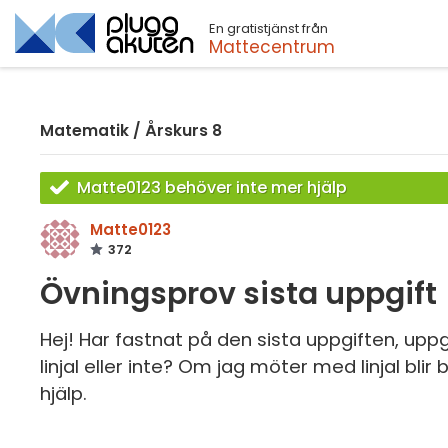
En gratistjänst från
Sök
Mattecentrum
Matematik
/
Årskurs 8
Matte0123 behöver inte mer hjälp
Matte0123
372
Övningsprov sista uppgift
Hej! Har fastnat på den sista uppgiften, upp
linjal eller inte? Om jag möter med linjal bli
hjälp.