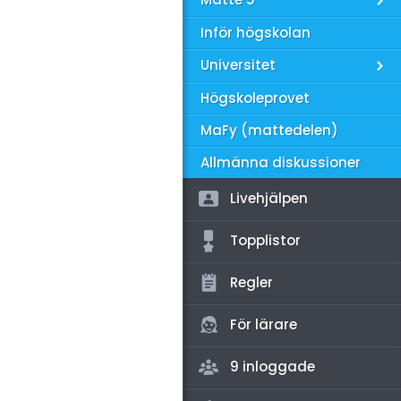
amhällsorientering
Inför högskolan
konomi
Universitet
ler ämnen
Högskoleprovet
riga diskussioner
MaFy (mattedelen)
Allmänna diskussioner
Livehjälpen
Topplistor
Regler
För lärare
9 inloggade