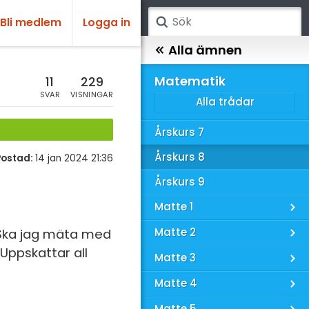
Bli medlem
Logga in
atematik
Alla ämnen
sik
Matematik
11
229
SVAR
VISNINGAR
Alla trådar
emi
Årskurs 7
ologi
Årskurs 8
Postad:
14 jan 2024 21:36
knik & Bygg
Årskurs 9
rogrammering
Matte 1
venska
Matte 2
? Ska jag mäta med
 Uppskattar all
ngelska
Matte 3
er språk
Matte 4
Matte 5