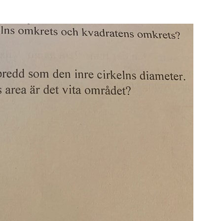
S
E
F
Öv