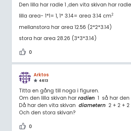
Den lilla har radie 1 ,den vita skivan har radi
2
lilla area- 1*1= 1, 1* 3.14= area 3.14 cm
mellanstora har area 12.56 (2*2*3.14)
stora har area 28.26 (3*3*3.14)
0
Arktos
4613
Titta en gång till noga i figuren.
Om den lilla skivan har
radien
1 så har den
Då har den vita skivan
diametern
2 + 2 + 
Och den stora skivan?
0