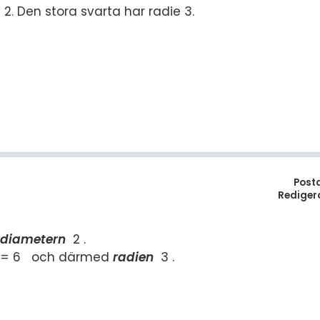
e 2. Den stora svarta har radie 3.
Post
Rediger
diametern
2 .
2 = 6 och därmed
radien
3 .