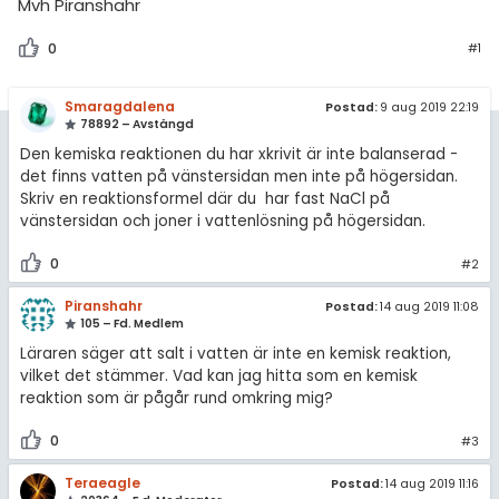
Mvh Piranshahr
0
#1
Smaragdalena
Postad:
9 aug 2019 22:19
78892 – Avstängd
Den kemiska reaktionen du har xkrivit är inte balanserad -
det finns vatten på vänstersidan men inte på högersidan.
Skriv en reaktionsformel där du har fast NaCl på
vänstersidan och joner i vattenlösning på högersidan.
0
#2
Piranshahr
Postad:
14 aug 2019 11:08
105 – Fd. Medlem
Läraren säger att salt i vatten är inte en kemisk reaktion,
vilket det stämmer. Vad kan jag hitta som en kemisk
reaktion som är pågår rund omkring mig?
0
#3
Teraeagle
Postad:
14 aug 2019 11:16