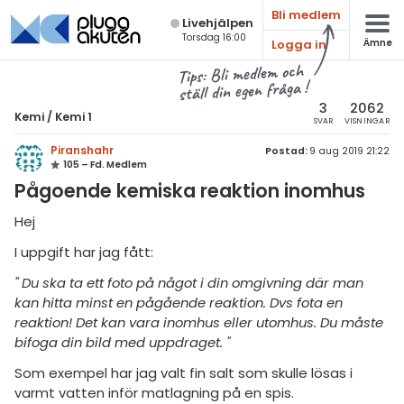
Bli medlem
Live­hjälpen
Torsdag 16:00
Logga in
Ämne
atematik
Alla ämnen
Tips: Bli medlem och
ställ din egen fråga !
sik
Kemi
3
2062
Kemi
/
Kemi 1
SVAR
VISNINGAR
Alla trådar
emi
Piranshahr
Postad:
9 aug 2019 21:22
105 – Fd. Medlem
Grundskola
ologi
Pågoende kemiska reaktion inomhus
Kemi 1
knik & Bygg
Hej
Kemi 2
I uppgift har jag fått:
rogrammering
Universitet
" Du ska ta ett foto på något i din omgivning där man
venska
kan hitta minst en pågående reaktion. Dvs fota en
Allmänna diskussioner
reaktion! Det kan vara inomhus eller utomhus. Du måste
ngelska
Livehjälpen
bifoga din bild med uppdraget. "
er språk
Som exempel har jag valt fin salt som skulle lösas i
Topplistor
varmt vatten inför matlagning på en spis.