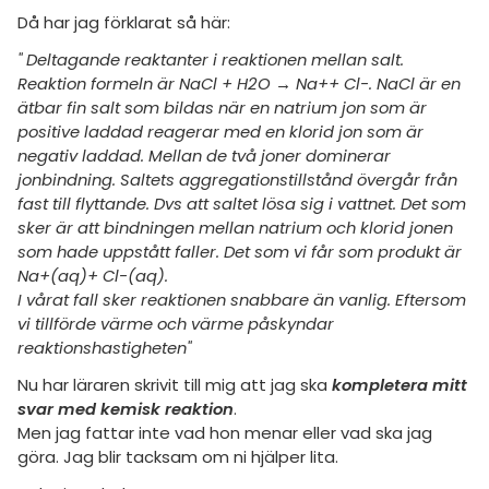
amhällsorientering
Då har jag förklarat så här:
Regler
konomi
" Deltagande reaktanter i reaktionen mellan salt.
För lärare
Reaktion formeln är NaCl ­+ H2O → Na++ Cl-. NaCl är en
ler ämnen
ätbar fin salt som bildas när en natrium jon som är
15 inloggade
positive laddad reagerar med en klorid jon som är
riga diskussioner
negativ laddad. Mellan de två joner dominerar
Om Pluggakuten
jonbindning. Saltets aggregationstillstånd övergår från
fast till flyttande. Dvs att saltet lösa sig i vattnet. Det som
sker är att bindningen mellan natrium och klorid jonen
Allmänna villkor
som hade uppstått faller. Det som vi får som produkt är
Na+(aq)+ Cl-(aq).
Cookie-inställningar
I vårat fall sker reaktionen snabbare än vanlig. Eftersom
vi tillförde värme och värme påskyndar
reaktionshastigheten"
Nu har läraren skrivit till mig att jag ska
kompletera mitt
svar med kemisk reaktion
.
Men jag fattar inte vad hon menar eller vad ska jag
göra. Jag blir tacksam om ni hjälper lita.