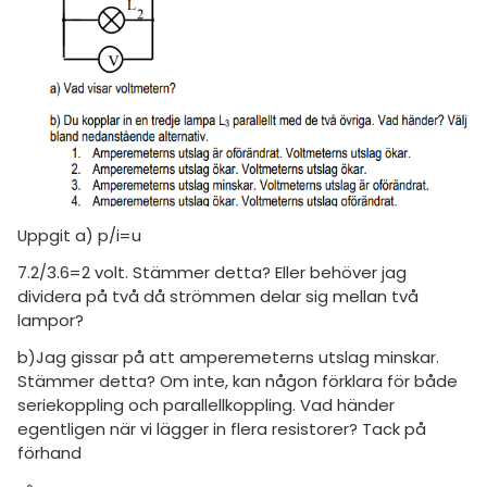
amhällsorientering
Topplistor
konomi
Regler
ler ämnen
För lärare
riga diskussioner
6 inloggade
Om Pluggakuten
Uppgit a) p/i=u
Allmänna villkor
7.2/3.6=2 volt. Stämmer detta? Eller behöver jag
dividera på två då strömmen delar sig mellan två
Cookie-inställningar
lampor?
b)Jag gissar på att amperemeterns utslag minskar.
Stämmer detta? Om inte, kan någon förklara för både
seriekoppling och parallellkoppling. Vad händer
egentligen när vi lägger in flera resistorer? Tack på
förhand