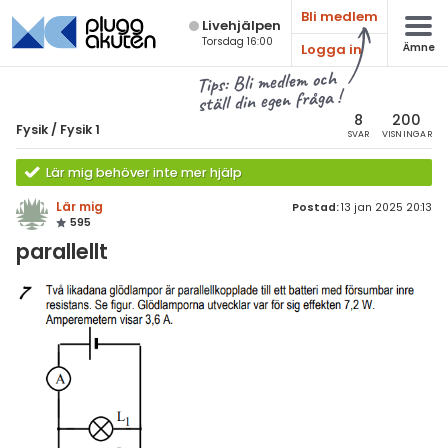
Bli medlem
Live­hjälpen
Torsdag 16:00
Logga in
Ämne
atematik
Alla ämnen
Tips: Bli medlem och
ställ din egen fråga !
sik
Fysik
8
200
Fysik
/
Fysik 1
SVAR
VISNINGAR
Alla trådar
emi
Lär mig behöver inte mer hjälp
Grundskola
ologi
Lär mig
Postad:
13 jan 2025 20:13
595
Fysik 1
knik & Bygg
parallellt
Fysik 2
rogrammering
Universitet
venska
MaFy (fysikdelen)
ngelska
Allmänna diskussioner
er språk
Livehjälpen