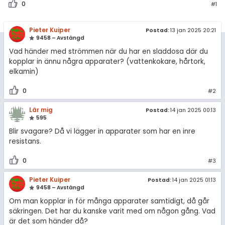
0
#1
Pieter Kuiper
Postad:
13 jan 2025 20:21
9458 – Avstängd
Vad händer med strömmen när du har en sladdosa där du
kopplar in ännu några apparater? (vattenkokare, hårtork,
elkamin)
0
#2
Lär mig
Postad:
14 jan 2025 00:13
595
Blir svagare? Då vi lägger in apparater som har en inre
resistans.
0
#3
Pieter Kuiper
Postad:
14 jan 2025 01:13
9458 – Avstängd
Om man kopplar in för många apparater samtidigt, då går
säkringen. Det har du kanske varit med om någon gång. Vad
är det som händer då?