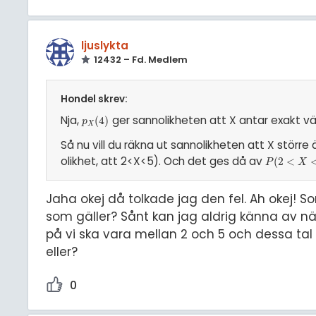
ljuslykta
12432 – Fd. Medlem
Hondel skrev:
Nja,
ger sannolikheten att X antar exakt vä
p
X
(
(
4
4
)
)
p
X
Så nu vill du räkna ut sannolikheten att X större 
olikhet, att 2<X<5). Och det ges då av
P
(
(
2
2
<
<
X
<
5
)
P
X
Jaha okej då tolkade jag den fel. Ah okej! Sor
som gäller? Sånt kan jag aldrig känna av när
på vi ska vara mellan 2 och 5 och dessa ta
eller?
0