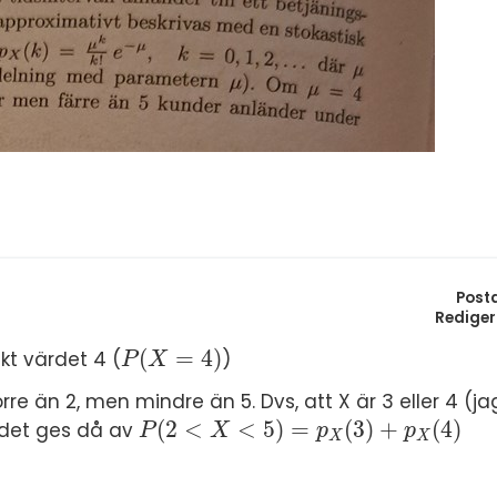
S
In
E
Un
F
Hö
Öv
Ma
Al
Post
Rediger
(
=
4
)
kt värdet 4 (
)
P
(
X
=
4
)
P
X
rre än 2, men mindre än 5. Dvs, att X är 3 eller 4 (ja
(
2
<
<
5
)
=
(
3
)
+
(
4
)
h det ges då av
P
(
2
<
X
<
5
)
=
p
X
(
3
)
+
p
X
(
4
)
P
X
p
p
X
X