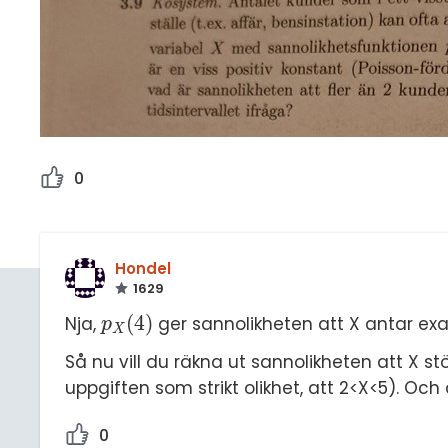
0
Hondel
1629
(
4
)
Nja,
ger sannolikheten att X antar exa
p
X
(
4
)
p
X
Så nu vill du räkna ut sannolikheten att X stö
uppgiften som strikt olikhet, att 2<X<5). Oc
0