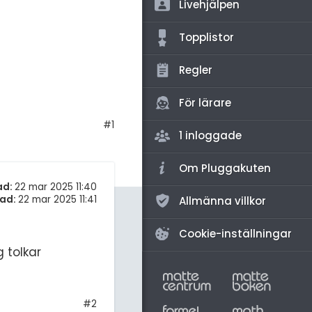
amhällsorientering
Livehjälpen
för högskolan
konomi
Topplistor
iversitet
ler ämnen
Regler
gskoleprovet
riga diskussioner
Fy (mattedelen)
För lärare
#1
lmänna diskussioner
1 inloggade
Om Pluggakuten
ad:
22 mar 2025 11:40
ad:
22 mar 2025 11:41
Allmänna villkor
Cookie-inställningar
g tolkar
#2