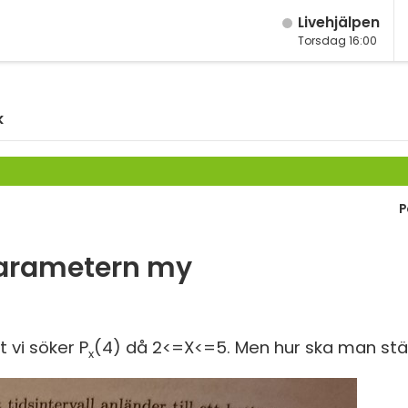
Live­hjälpen
Torsdag 16:00
M
Fy
M
k
K
År
Bi
År
P
Te
År
P
parametern my
Ma
S
Ma
E
Ma
 vi söker P
(4) då 2<=X<=5. Men hur ska man stä
x
Fl
Ma
Ma