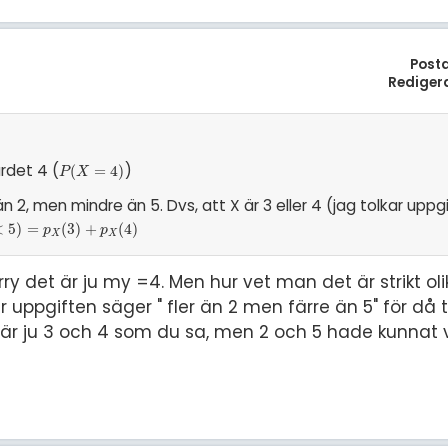
Post
Rediger
rdet 4 (
)
P
(
(
X
=
=
4
)
4
)
P
X
än 2, men mindre än 5. Dvs, att X är 3 eller 4 (jag tolkar uppg
<
=
5
p
)
X
=
(
3
)
+
(
p
3
X
)
(
+
4
)
(
4
)
p
p
X
X
ry det är ju my =4. Men hur vet man det är strikt olik
 uppgiften säger " fler än 2 men färre än 5" för då 
l är ju 3 och 4 som du sa, men 2 och 5 hade kunna