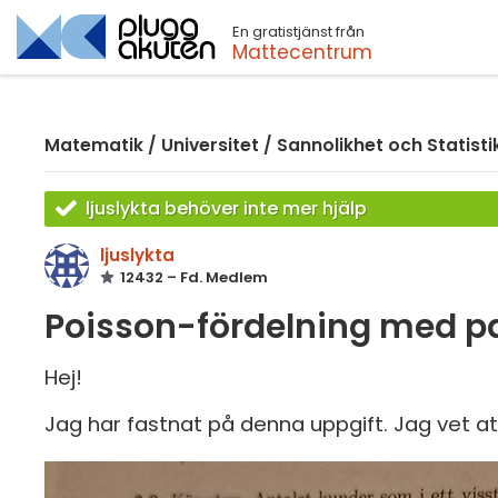
En gratistjänst från
Sök
Mattecentrum
Matematik
/
Universitet
/
Sannolikhet och Statisti
ljuslykta behöver inte mer hjälp
ljuslykta
12432 – Fd. Medlem
Poisson-fördelning med 
Hej!
Jag har fastnat på denna uppgift. Jag vet att