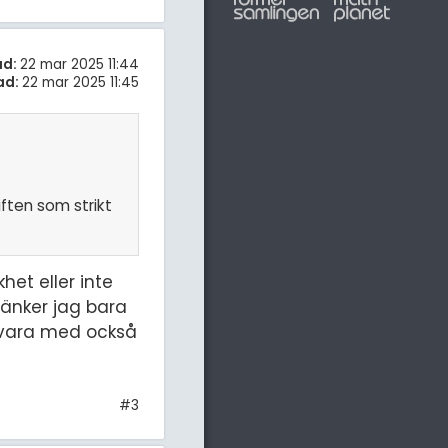
ad:
22 mar 2025 11:44
ad:
22 mar 2025 11:45
iften som strikt
het eller inte
tänker jag bara
t vara med också
#3