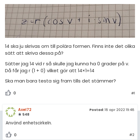
amhällsorientering
Livehjälpen
för högskolan
konomi
Topplistor
iversitet
ler ämnen
gskoleprovet
Regler
riga diskussioner
Fy (mattedelen)
14 ska ju skrivas om till polära formen. Finns inte det olika
För lärare
sätt att skriva dessa på?
lmänna diskussioner
Sätter jag 14 vid r så skulle jag kunna ha 0 grader på v.
2 inloggade
Då får jag r (1 + 0) vilket gör att 14×1=14
Ska man bara testa sig fram tills det stämmer?
Om Pluggakuten
0
#1
Allmänna villkor
Axel72
Cookie-inställningar
Postad:
18 apr 2022 19:48
548
Använd enhetscirkeln.
0
#2