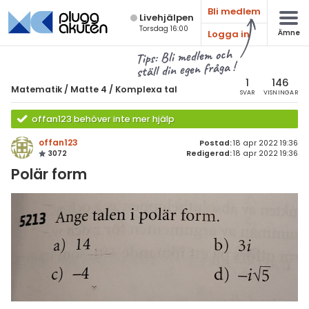
Bli medlem
Live­hjälpen
Torsdag 16:00
Logga in
Ämne
atematik
Alla ämnen
Tips: Bli medlem och
ställ din egen fråga !
Matematik
sik
atematik
1
146
Matematik
/
Matte 4
/
Komplexa tal
SVAR
VISNINGAR
Alla trådar
emi
Matte 4
offan123 behöver inte mer hjälp
Alla trådar
skurs 7
ologi
offan123
Postad:
18 apr 2022 19:36
3072
Redigerad:
18 apr 2022 19:36
skurs 8
Bevismetoder
knik & Bygg
Polär form
skurs 9
Trigonometri
rogrammering
tte 1
Derivata
venska
tte 2
Grafer och asymptoter
ngelska
tte 3
Integraler och
tillämpningar
er språk
tte 4
Komplexa tal
tte 5