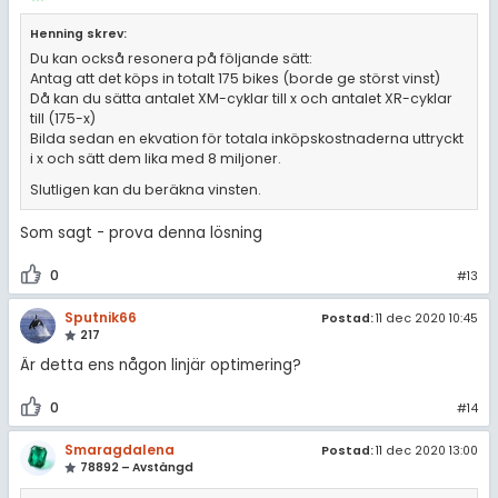
Henning skrev:
Du kan också resonera på följande sätt:
Antag att det köps in totalt 175 bikes (borde ge störst vinst)
Då kan du sätta antalet XM-cyklar till x och antalet XR-cyklar
till (175-x)
Bilda sedan en ekvation för totala inköpskostnaderna uttryckt
i x och sätt dem lika med 8 miljoner.
Slutligen kan du beräkna vinsten.
Som sagt - prova denna lösning
0
#13
Sputnik66
Postad:
11 dec 2020 10:45
217
Är detta ens någon linjär optimering?
0
#14
Smaragdalena
Postad:
11 dec 2020 13:00
78892 – Avstängd