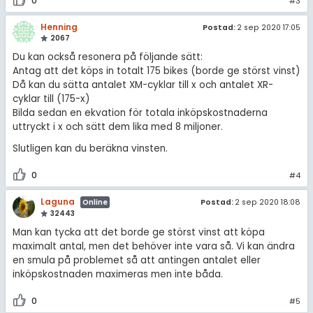
0
#3
Henning
Postad:
2 sep 2020 17:05
2067
Du kan också resonera på följande sätt:
Antag att det köps in totalt 175 bikes (borde ge störst vinst)
Då kan du sätta antalet XM-cyklar till x och antalet XR-
cyklar till (175-x)
Bilda sedan en ekvation för totala inköpskostnaderna
uttryckt i x och sätt dem lika med 8 miljoner.
Slutligen kan du beräkna vinsten.
0
#4
Laguna
Postad:
2 sep 2020 18:08
Online
32443
Man kan tycka att det borde ge störst vinst att köpa
maximalt antal, men det behöver inte vara så. Vi kan ändra
en smula på problemet så att antingen antalet eller
inköpskostnaden maximeras men inte båda.
0
#5