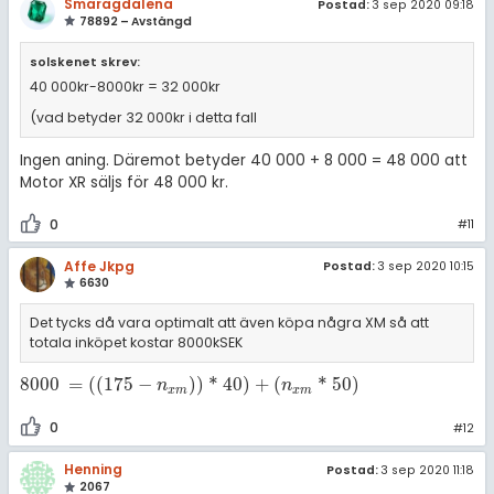
Smaragdalena
Postad:
3 sep 2020 09:18
78892 – Avstängd
solskenet skrev:
40 000kr-8000kr = 32 000kr
(vad betyder 32 000kr i detta fall
Ingen aning. Däremot betyder 40 000 + 8 000 = 48 000 att
Motor XR säljs för 48 000 kr.
0
#11
Affe Jkpg
Postad:
3 sep 2020 10:15
6630
Det tycks då vara optimalt att även köpa några XM så att
totala inköpet kostar 8000kSEK
8000
=
(
(
175
−
)
)
*
40
)
+
(
*
50
)
8000
=
(
(
175
-
n
x
m
)
)
*
40
)
+
(
n
x
m
*
50
)
n
n
x
m
x
m
0
#12
Henning
Postad:
3 sep 2020 11:18
2067