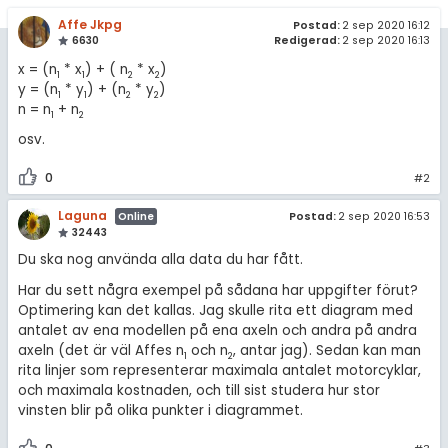
Affe Jkpg
Postad:
2 sep 2020 16:12
6630
Redigerad:
2 sep 2020 16:13
x = (n
* x
) + ( n
* x
)
1
1
2
2
y = (n
* y
) + (n
* y
)
1
1
2
2
n = n
+ n
1
2
osv.
0
#2
Laguna
Postad:
2 sep 2020 16:53
Online
32443
Du ska nog använda alla data du har fått.
Har du sett några exempel på sådana har uppgifter förut?
Optimering kan det kallas. Jag skulle rita ett diagram med
antalet av ena modellen på ena axeln och andra på andra
axeln (det är väl Affes n
och n
, antar jag). Sedan kan man
1
2
rita linjer som representerar maximala antalet motorcyklar,
och maximala kostnaden, och till sist studera hur stor
vinsten blir på olika punkter i diagrammet.