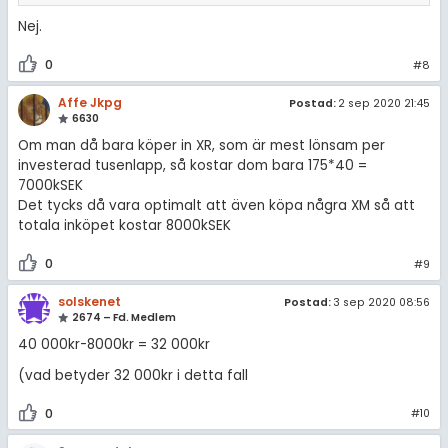
Nej.
0
#8
Affe Jkpg
Postad:
2 sep 2020 21:45
6630
Om man då bara köper in XR, som är mest lönsam per
investerad tusenlapp, så kostar dom bara 175*40 =
7000kSEK
Det tycks då vara optimalt att även köpa några XM så att
totala inköpet kostar 8000kSEK
0
#9
solskenet
Postad:
3 sep 2020 08:56
2674 – Fd. Medlem
40 000kr-8000kr = 32 000kr
(vad betyder 32 000kr i detta fall
0
#10