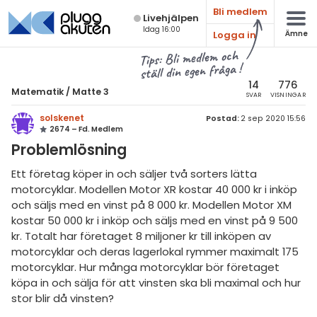
Bli medlem
Live­hjälpen
Idag 16:00
Logga in
Ämne
atematik
Alla ämnen
Tips: Bli medlem och
ställ din egen fråga !
Matematik
sik
atematik
14
776
Matematik
/
Matte 3
SVAR
VISNINGAR
Alla trådar
emi
Matte 3
solskenet
Postad:
2 sep 2020 15:56
2674 – Fd. Medlem
Alla trådar
skurs 7
ologi
Problemlösning
skurs 8
Algebraiska uttryck
knik & Bygg
Ett företag köper in och säljer två sorters lätta
skurs 9
motorcyklar. Modellen Motor XR kostar 40 000 kr i inköp
Derivata
rogrammering
och säljs med en vinst på 8 000 kr. Modellen Motor XM
tte 1
Naturliga logaritmer
kostar 50 000 kr i inköp och säljs med en vinst på 9 500
venska
kr. Totalt har företaget 8 miljoner kr till inköpen av
tte 2
Integraler
motorcyklar och deras lagerlokal rymmer maximalt 175
ngelska
tte 3
motorcyklar. Hur många motorcyklar bör företaget
Trigonometri
köpa in och sälja för att vinsten ska bli maximal och hur
er språk
tte 4
Livehjälpen
stor blir då vinsten?
tte 5