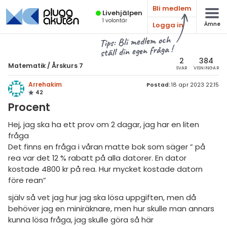
Bli medlem
Live­hjälpen
1
volontär
Logga in
Ämne
atematik
Alla ämnen
Tips: Bli medlem och
ställ din egen fråga !
sik
Matematik
2
384
Matematik
/
Årskurs 7
SVAR
VISNINGAR
Alla trådar
emi
Arrehakim
Postad:
18 apr 2023 22:15
42
Årskurs 7
ologi
Procent
Årskurs 8
knik & Bygg
Hej, jag ska ha ett prov om 2 dagar, jag har en liten
Årskurs 9
fråga
rogrammering
Det finns en fråga i våran matte bok som säger ” på
Matte 1
rea var det 12 % rabatt på alla datorer. En dator
venska
kostade 4800 kr på rea. Hur mycket kostade datorn
Matte 2
före rean”
ngelska
Matte 3
själv så vet jag hur jag ska lösa uppgiften, men då
er språk
Matte 4
behöver jag en miniräknare, men hur skulle man annars
kunna lösa fråga, jag skulle göra så här
Matte 5