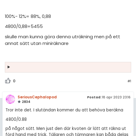
amhällsorientering
Inför högskolan
konomi
100%- 12%= 88%, 0,88
Universitet
ler ämnen
4800/0,88=5455
Högskoleprovet
skulle man kunna göra denna uträkning men på ett
riga diskussioner
annat sätt utan miniräknare
MaFy (mattedelen)
Allmänna diskussioner
Livehjälpen
Topplistor
0
#1
Regler
SeriousCephalopod
Postad:
18 apr 2023 23:16
2834
För lärare
Tror inte det. I slutändan kommer du att behöva beräkna
4800/0.88
9 inloggade
på något sätt. Men just den där kvoten är lätt att räkna ut
förd hand med trick. Täljaren och tämnaren kan båda delas