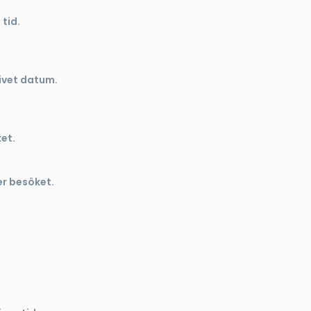
 tid.
givet datum.
et.
er besöket.