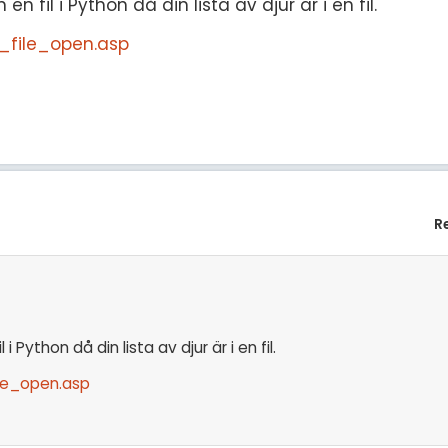
 fil i Python då din lista av djur är i en fil.
_file_open.asp
R
 Python då din lista av djur är i en fil.
le_open.asp