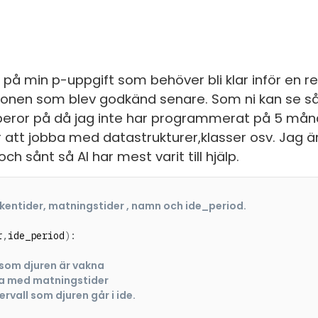
 på min p-uppgift som behöver bli klar inför en re
ikationen som blev godkänd senare. Som ni kan se s
 beror på då jag inte har programmerat på 5 mån
 att jobba med datastrukturer,klasser osv. Jag ä
sånt så AI har mest varit till hjälp.
akentider, matningstider , namn och ide_period.
r
,
ide_period
)
:
 som djuren är vakna
ta med matningstider
vall som djuren går i ide.