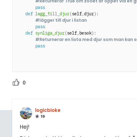
#Returnerar True om zooet är öppet vid en gi
pass
def
lagg_till_djur
(
self
,
djur
)
:
#lägger till djur i listan
pass
def
synliga_djur
(
self
,
besok
)
:
#Returnerar en lista med djur som man kan 
pass
0
logicbloke
19
Hej!