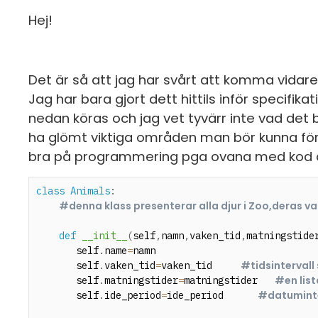
Hej!
Det är så att jag har svårt att komma vidare
Jag har bara gjort dett hittils inför specif
nedan köras och jag vet tyvärr inte vad det
ha glömt viktiga områden man bör kunna för
bra på programmering pga ovana med kod och 
class
Animals
:
#denna klass presenterar alla djur i Zoo,deras v
def
__init__
(
self
,
namn
,
vaken_tid
,
matningstide
       self
.
name
=
namn 

#tidsintervall
       self
.
vaken_tid
=
vaken_tid     
#en lis
       self
.
matningstider
=
matningstider   
#datuminter
       self
.
ide_period
=
ide_period      