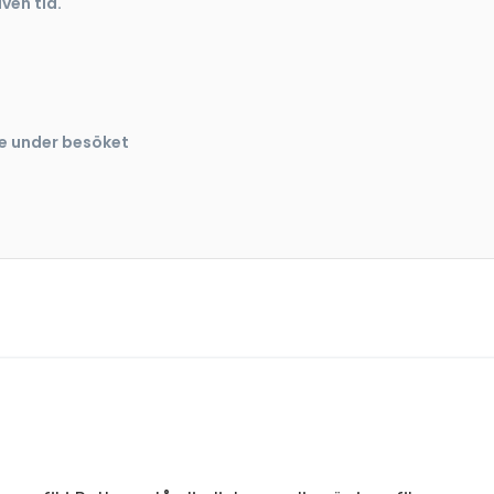
ven tid.
se under besöket