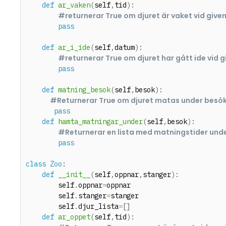
def
ar_vaken
(
self
,
tid
)
:
#returnerar True om djuret är vaket vid given
pass
def
ar_i_ide
(
self
,
datum
)
:
#returnerar True om djuret har gått ide vid 
pass
def
matning_besok
(
self
,
besok
)
:
#Returnerar True om djuret matas under besök
pass
def
hamta_matningar_under
(
self
,
besok
)
:
#Returnerar en lista med matningstider und
pass
class
Zoo
:
def
__init__
(
self
,
oppnar
,
stanger
)
:
        self
.
oppnar
=
oppnar

        self
.
stanger
=
stanger

        self
.
djur_lista
=
[
]
def
ar_oppet
(
self
,
tid
)
: