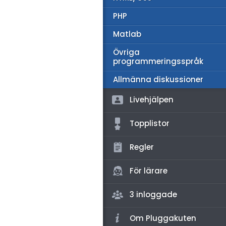
amhällsorientering
PHP
konomi
Matlab
ler ämnen
Övriga
programmeringsspråk
riga diskussioner
Allmänna diskussioner
Livehjälpen
Topplistor
Regler
För lärare
3 inloggade
Om Pluggakuten