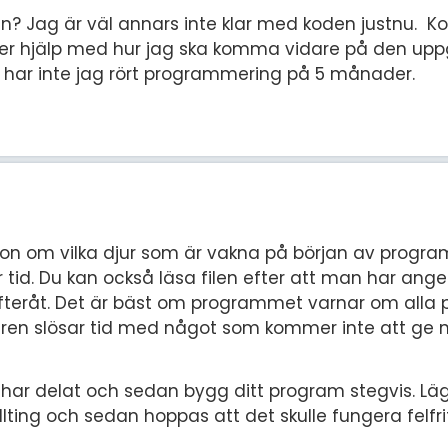
en? Jag är väl annars inte klar med koden justnu. K
ver hjälp med hur jag ska komma vidare på den upp
 har inte jag rört programmering på 5 månader.
on om vilka djur som är vakna på början av progr
r tid. Du kan också läsa filen efter att man har ange
eråt. Det är bäst om programmet varnar om alla
karen slösar tid med något som kommer inte att ge 
 har delat och sedan bygg ditt program stegvis. Lägg 
llting och sedan hoppas att det skulle fungera felfri