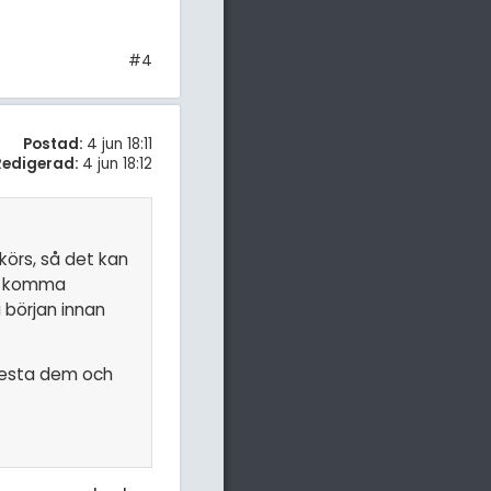
#4
Postad:
4 jun 18:11
Redigerad:
4 jun 18:12
körs, så det kan
an komma
 början innan
 testa dem och