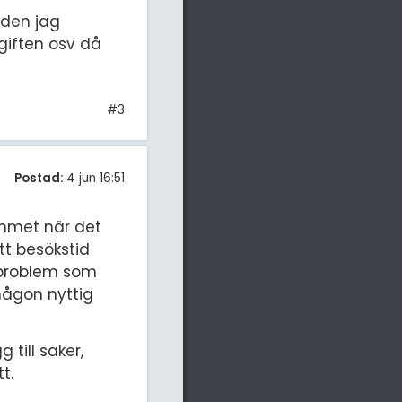
oden jag
giften osv då
#3
Postad:
4 jun 16:51
ammet när det
tt besökstid
 problem som
någon nyttig
till saker,
tt.