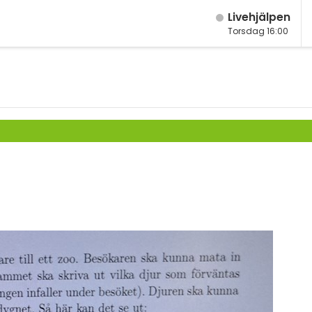
Live­hjälpen
Torsdag 16:00
M
Fy
K
Bi
Te
P
S
E
Fl