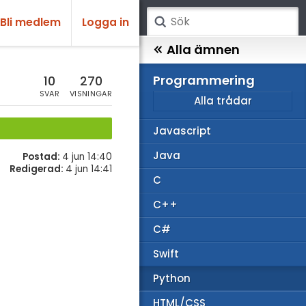
Bli medlem
Logga in
atematik
Alla ämnen
sik
Programmering
10
270
SVAR
VISNINGAR
Alla trådar
emi
Javascript
ologi
Java
Postad:
4 jun 14:40
knik & Bygg
Redigerad:
4 jun 14:41
C
rogrammering
C++
venska
C#
ngelska
Swift
er språk
Python
HTML/CSS