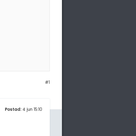
#1
Postad:
4 jun 15:10