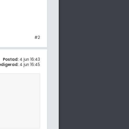
#2
Postad:
4 jun 16:43
edigerad:
4 jun 16:45