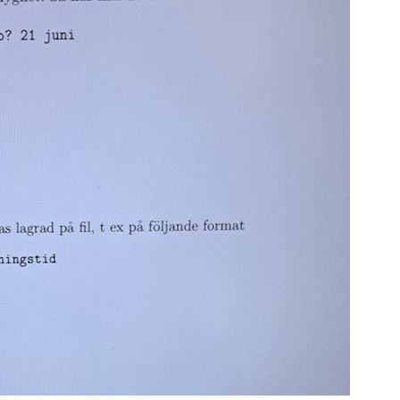
S
E
F
Öv