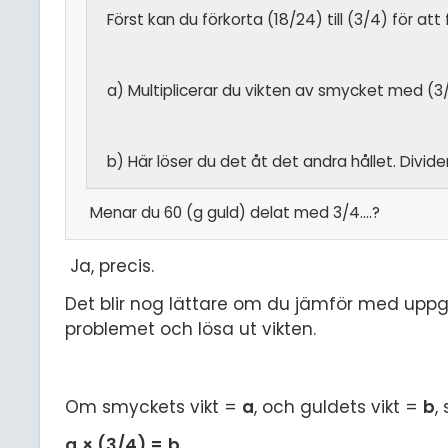
Först kan du förkorta (18/24) till (3/4) för att
a) Multiplicerar du vikten av smycket med (3/
b) Här löser du det åt det andra hållet. Divi
Menar du 60 (g guld) delat med 3/4....?
Ja, precis.
Det blir nog lättare om du jämför med uppgi
problemet och lösa ut vikten.
Om smyckets vikt =
a
, och guldets vikt =
b
,
a
× (3/4) =
b
.