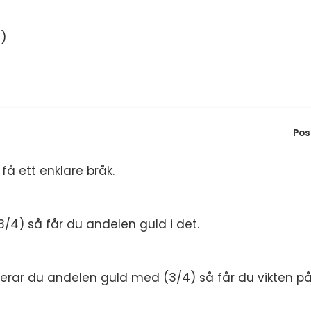
S
In
E
:)
Un
F
Hö
Öv
Ma
Al
Pos
 få ett enklare bråk.
/4) så får du andelen guld i det.
viderar du andelen guld med (3/4) så får du vikten p