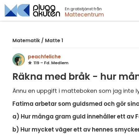
En gratistjänst från
Sök
Mattecentrum
Matematik
/
Matte 1
peachfeliche
119 – Fd. Medlem
Räkna med bråk - hur mån
Ännu en uppgift i matteboken som jag inte ly
Fatima arbetar som guldsmed och gör sina s
a) Hur många gram guld innehåller ett av
b) Hur mycket väger ett av hennes smycken