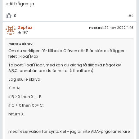
editfrågan: ja
0
#2
Zeptuz
Postad:
29 nov 2022 11:46
197
matsC skrev:
Om du verkligen får tillbaka C även när B är större så ligger
felet i Float'Max
Ta bort Float'Floor, med kan du aldrig få tillbaka något av
A,B,C annat än om de är heltal (i floatform)
Jag skulle skriva
X := A;
if B > X then X := B;
if C > X then X := C;
return X;
med reservation för syntaxfel - jag är inte ADA-prgoramerare