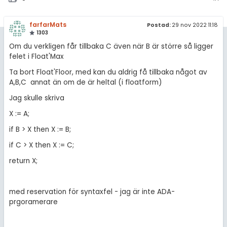
Allmänna villkor
farfarMats
Postad:
29 nov 2022 11:18
1303
Cookie-inställningar
Om du verkligen får tillbaka C även när B är större så ligger
felet i Float'Max
Ta bort Float'Floor, med kan du aldrig få tillbaka något av
A,B,C annat än om de är heltal (i floatform)
Jag skulle skriva
X := A;
if B > X then X := B;
if C > X then X := C;
return X;
med reservation för syntaxfel - jag är inte ADA-
prgoramerare