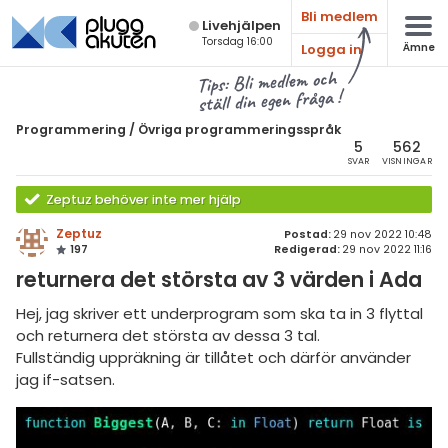
Bli medlem
Live­hjälpen
Torsdag 16:00
Logga in
Ämne
atematik
Alla ämnen
Tips: Bli medlem och
ställ din egen fråga !
sik
Programmering
Programmering
/
Övriga programmeringsspråk
Alla trådar
5
562
emi
SVAR
VISNINGAR
Javascript
ologi
Zeptuz behöver inte mer hjälp
Java
Zeptuz
Postad:
29 nov 2022 10:48
knik & Bygg
197
Redigerad:
29 nov 2022 11:16
C
returnera det största av 3 värden i Ada
rogrammering
C++
Hej, jag skriver ett underprogram som ska ta in 3 flyttal
venska
C#
och returnera det största av dessa 3 tal.
Fullständig uppräkning är tillåtet och därför använder
ngelska
Swift
jag if-satsen.
er språk
Python
HTML/CSS