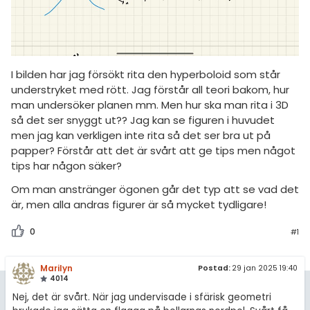
amhällsorientering
Livehjälpen
för högskolan
konomi
Topplistor
iversitet
ler ämnen
Regler
I bilden har jag försökt rita den hyperboloid som står
gskoleprovet
riga diskussioner
understryket med rött. Jag förstår all teori bakom, hur
Fy (mattedelen)
För lärare
man undersöker planen mm. Men hur ska man rita i 3D
så det ser snyggt ut?? Jag kan se figuren i huvudet
lmänna diskussioner
9 inloggade
men jag kan verkligen inte rita så det ser bra ut på
papper? Förstår att det är svårt att ge tips men något
tips har någon säker?
Om Pluggakuten
Om man anstränger ögonen går det typ att se vad det
Allmänna villkor
är, men alla andras figurer är så mycket tydligare!
Cookie-inställningar
0
#1
Marilyn
Postad:
29 jan 2025 19:40
4014
Nej, det är svårt. När jag undervisade i sfärisk geometri